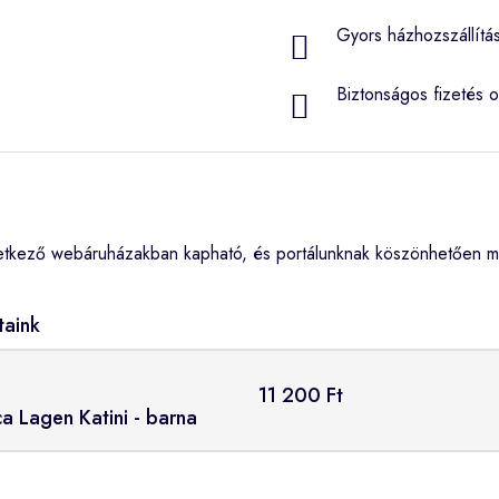
Gyors házhozszállítá
Biztonságos fizetés o
etkező webáruházakban kapható, és portálunknak köszönhetően me
taink
11 200 Ft
ca Lagen Katini - barna