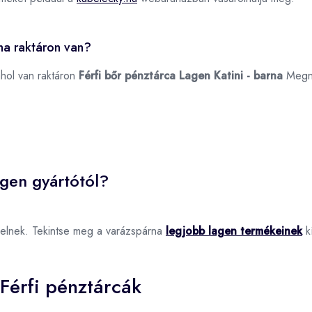
rna raktáron van?
ahol van raktáron
Férfi bőr pénztárca Lagen Katini - barna
Megn
agen gyártótól?
elnek. Tekintse meg a varázspárna
legjobb lagen termékeinek
kí
Férfi pénztárcák