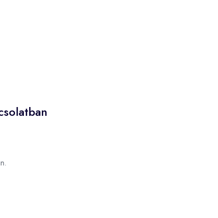
csolatban
n.