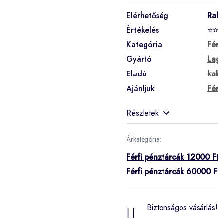
Elérhetőség
Ra
Értékelés
⭐⭐
Kategória
Fé
Gyártó
La
Eladó
ka
Ajánljuk
Fé
Részletek
Árkategória:
Férfi pénztárcák 12000 Ft
Férfi pénztárcák 60000 F
Biztonságos vásárlás! 