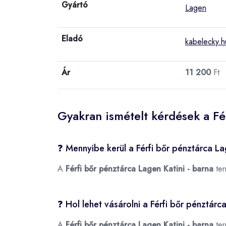
Gyártó
Lagen
Eladó
kabelecky.h
Ár
11 200
Ft
Gyakran ismételt kérdések a Fé
❓ Mennyibe kerül a Férfi bőr pénztárca La
A
Férfi bőr pénztárca Lagen Katini - barna
ter
❓ Hol lehet vásárolni a Férfi bőr pénztárc
A
Férfi bőr pénztárca Lagen Katini - barna
ter