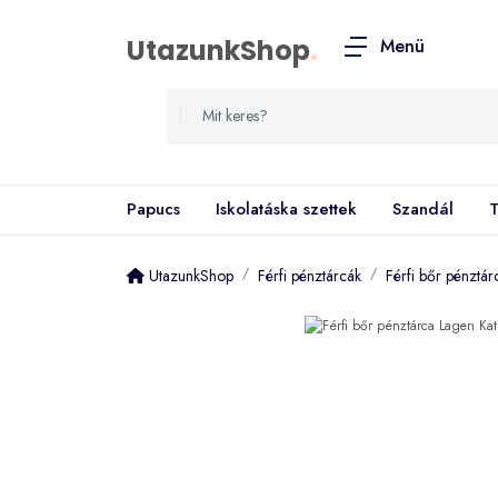
UtazunkShop
.
Menü
Papucs
Iskolatáska szettek
Szandál
T
UtazunkShop
Férfi pénztárcák
Férfi bőr pénztá