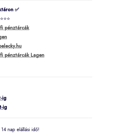
ktáron ✅
⭐⭐⭐
rfi pénztárcák
gen
belecky.hu
rfi pénztárcák Lagen
-ig
t-ig
14 nap elállási idő!