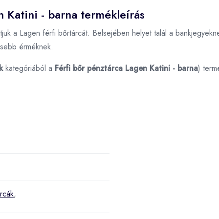
n Katini - barna termékleírás
uk a Lagen férfi bőrtárcát. Belsejében helyet talál a bankjegyeknek
kisebb érméknek.
k
kategóriából a
Férfi bőr pénztárca Lagen Katini - barna
) term
árcák
,