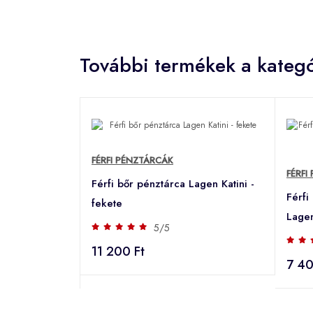
További termékek a kategó
FÉRFI PÉNZTÁRCÁK
FÉRFI
Férfi bőr pénztárca Lagen Katini -
Férfi
fekete
Lagen
5/5
11 200 Ft
7 40