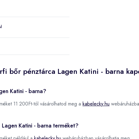
u
rfi bőr pénztárca Lagen Katini - barna kap
gen Katini - barna?
méket 11 200Ft-tól vásárolhatod meg a
kabelecky.hu
webáruházba
a Lagen Katini - barna terméket?
méket például a
kabelecky.hu
webáruházban vásárolhatja meg.