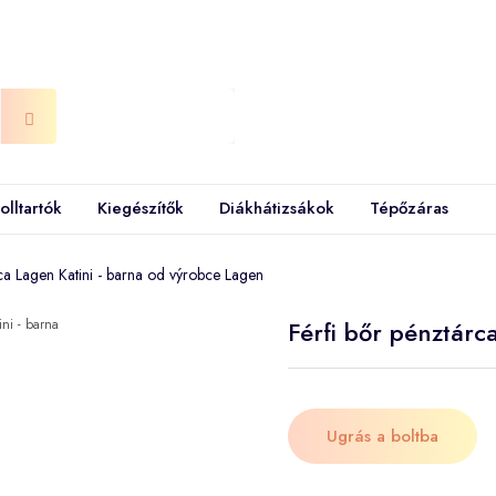
olltartók
Kiegészítők
Diákhátizsákok
Tépőzáras
rca Lagen Katini - barna od výrobce Lagen
Férfi bőr pénztárc
Ugrás a boltba