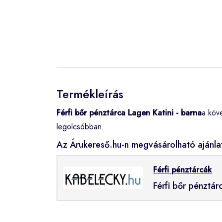
Termékleírás
Férfi bőr pénztárca Lagen Katini - barna
a köv
legolcsóbban.
Az Árukereső.hu-n megvásárolható ajánla
Férfi pénztárcák
Férfi bőr pénztár