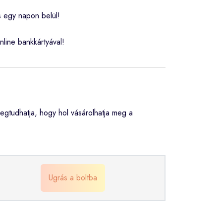
s egy napon belül!
nline bankkártyával!
gtudhatja, hogy hol vásárolhatja meg a
Ugrás a boltba