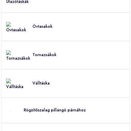
Övtasakok
Tornazsákok
Válltáska
Rögzítőszalag pillangó párnához