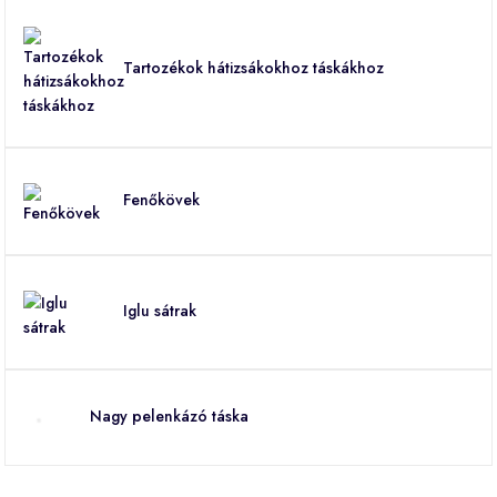
Tartozékok hátizsákokhoz táskákhoz
Fenőkövek
Iglu sátrak
Nagy pelenkázó táska