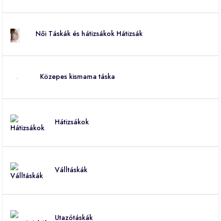
Női Táskák és hátizsákok Hátizsák
Közepes kismama táska
Hátizsákok
Válltáskák
Utazótáskák