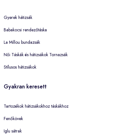
Gyerek hátizsák
Babakocsi rendezőtáska
La Millou bundazsák
Női Táskák és hátizsákok Tornazsák
Stílusos hátizsákok
Gyakran keresett
Tartozékok hátizsákokhoz táskákhoz
Fenőkövek
Iglu sátrak