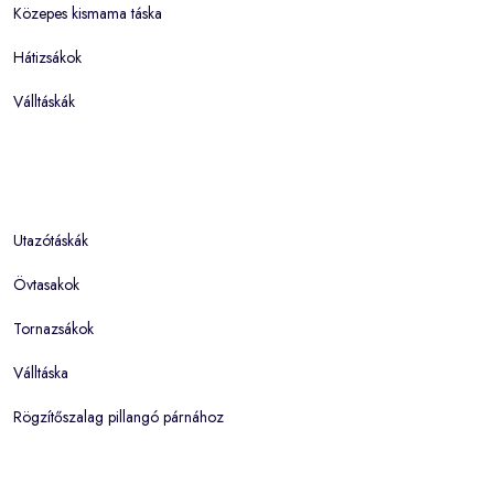
Közepes kismama táska
Hátizsákok
Válltáskák
Utazótáskák
Övtasakok
Tornazsákok
Válltáska
Rögzítőszalag pillangó párnához