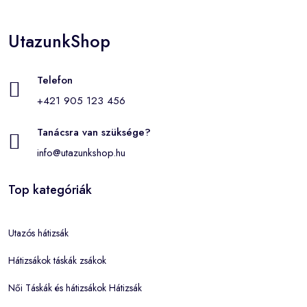
UtazunkShop
Telefon
+421 905 123 456
Tanácsra van szüksége?
info@utazunkshop.hu
Top kategóriák
Utazós hátizsák
Hátizsákok táskák zsákok
Női Táskák és hátizsákok Hátizsák