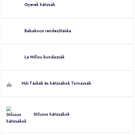
Gyerek hátizsák
Babakocsi rendezőtáska
La Millou bundazsák
Női Táskák és hátizsákok Tornazsák
Stílusos hátizsákok