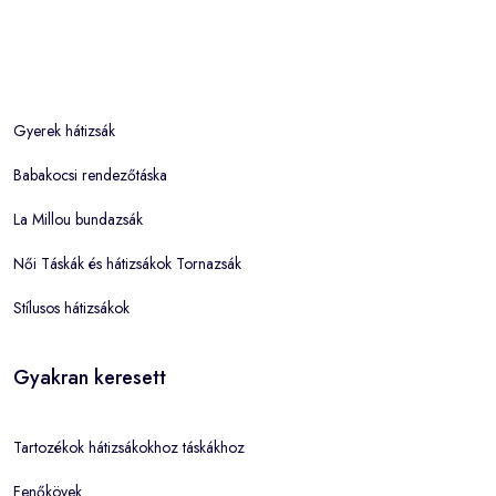
Gyerek hátizsák
Babakocsi rendezőtáska
La Millou bundazsák
Női Táskák és hátizsákok Tornazsák
Stílusos hátizsákok
Gyakran keresett
Tartozékok hátizsákokhoz táskákhoz
Fenőkövek