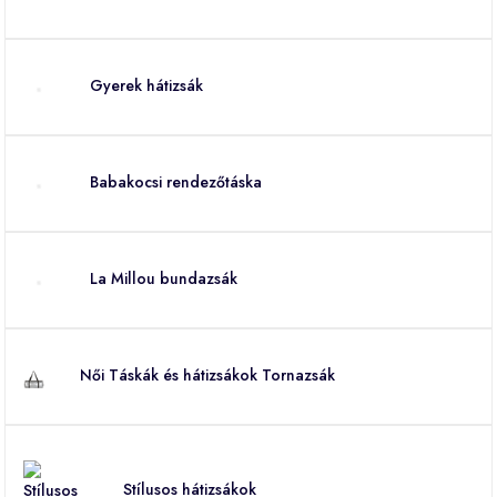
Gyerek hátizsák
Babakocsi rendezőtáska
La Millou bundazsák
Női Táskák és hátizsákok Tornazsák
Stílusos hátizsákok