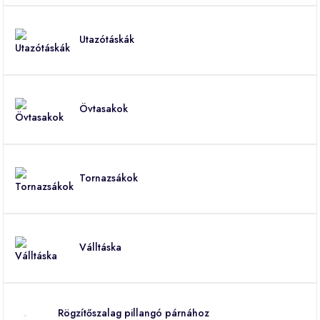
Utazótáskák
Övtasakok
Tornazsákok
Válltáska
Rögzítőszalag pillangó párnához