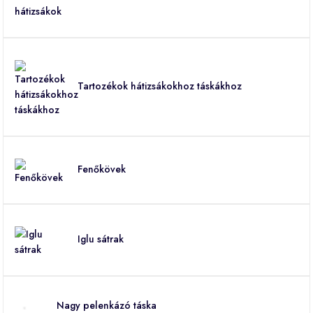
Tartozékok hátizsákokhoz táskákhoz
Fenőkövek
Iglu sátrak
Nagy pelenkázó táska