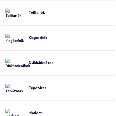
Tolltartók
Kiegészítők
Diákhátizsákok
Tépőzáras
Platform