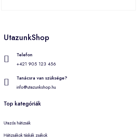
UtazunkShop
Telefon
+421 905 123 456
Tanácsra van szüksége?
info@utazunkshop.hu
Top kategóriák
Utazós hátizsák
Hátizsákok táskák zsákok