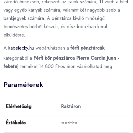
záródó érmezseb, rekeszek az iratok számára, 11 zseb a hitel-
vagy egyéb kártyák számára, valamint két nagyobb zseb a
bankjegyek számára. A pénztárca kiváló minőségű
természetes bőrből készült, és díszdobozban kerül
elküldésre.
A
kabelecky.hu
webáruházban a
férfi pénztárcák
kategóriából a
Férfi bőr pénztárca Pierre Cardin Juan -
fekete
) terméket 14 800 Ft-os áron vásárolhatod meg.
Paraméterek
Elérhetőség
Raktáron
Értékelés
⭐⭐⭐⭐⭐