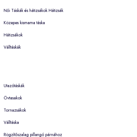
Női Táskák és hátizsákok Hátizsák
Közepes kismama táska
Hátizsákok
Válltáskák
Utazótáskák
Övtasakok
Tornazsákok
Válltáska
Rögzítőszalag pillangó párnához