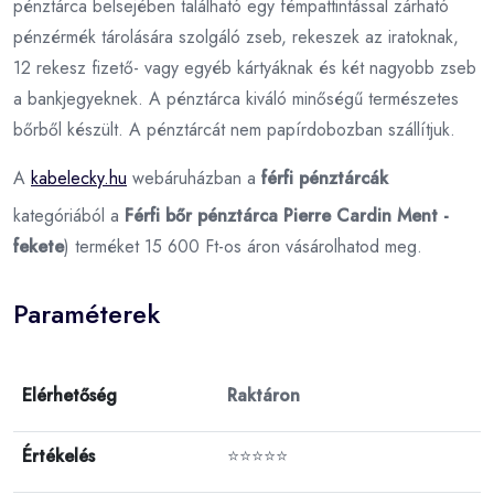
pénztárca belsejében található egy fémpattintással zárható
pénzérmék tárolására szolgáló zseb, rekeszek az iratoknak,
12 rekesz fizető- vagy egyéb kártyáknak és két nagyobb zseb
a bankjegyeknek. A pénztárca kiváló minőségű természetes
bőrből készült. A pénztárcát nem papírdobozban szállítjuk.
A
kabelecky.hu
webáruházban a
férfi pénztárcák
kategóriából a
Férfi bőr pénztárca Pierre Cardin Ment -
fekete
) terméket 15 600 Ft-os áron vásárolhatod meg.
Paraméterek
Elérhetőség
Raktáron
Értékelés
⭐⭐⭐⭐⭐