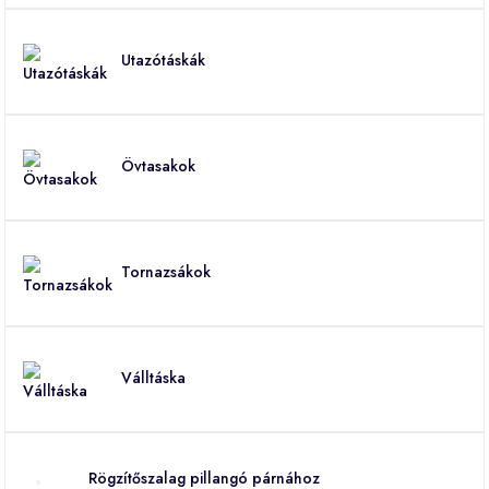
Utazótáskák
Övtasakok
Tornazsákok
Válltáska
Rögzítőszalag pillangó párnához