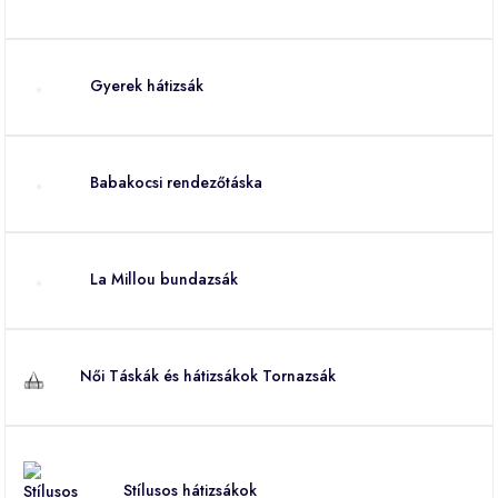
Gyerek hátizsák
Babakocsi rendezőtáska
La Millou bundazsák
Női Táskák és hátizsákok Tornazsák
Stílusos hátizsákok