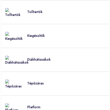
Tolltartók
Kiegészítők
Diákhátizsákok
Tépőzáras
Platform