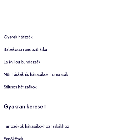
Gyerek hátizsák
Babakocsi rendezőtáska
La Millou bundazsák
Női Táskák és hátizsákok Tornazsák
Stílusos hátizsákok
Gyakran keresett
Tartozékok hátizsákokhoz táskákhoz
Fenőkövek