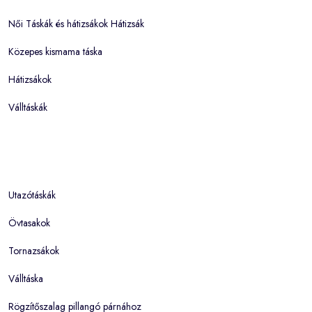
Női Táskák és hátizsákok Hátizsák
Közepes kismama táska
Hátizsákok
Válltáskák
Utazótáskák
Övtasakok
Tornazsákok
Válltáska
Rögzítőszalag pillangó párnához