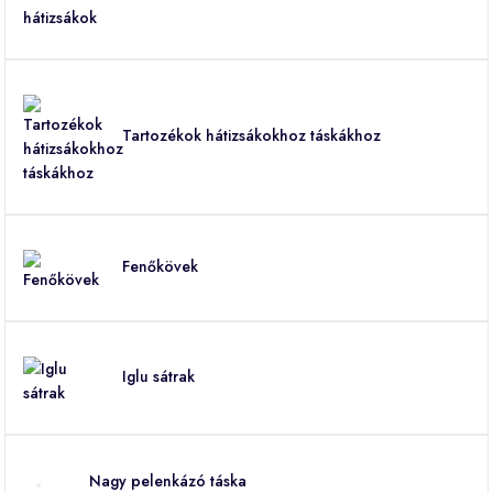
Tartozékok hátizsákokhoz táskákhoz
Fenőkövek
Iglu sátrak
Nagy pelenkázó táska