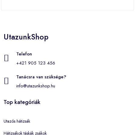
UtazunkShop
Telefon
+421 905 123 456
Tanácsra van szüksége?
info@utazunkshop.hu
Top kategóriák
Utazós hátizsák
Hátizsákok táskák zsákok