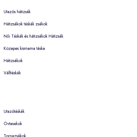
Utazós hátizsák
Hátizsákok táskák zsákok
Női Táskák és hátizsákok Hátizsák
Közepes kismama táska
Hátizsákok
Válltáskák
Utazótáskák
Övtasakok
Tornazsákok