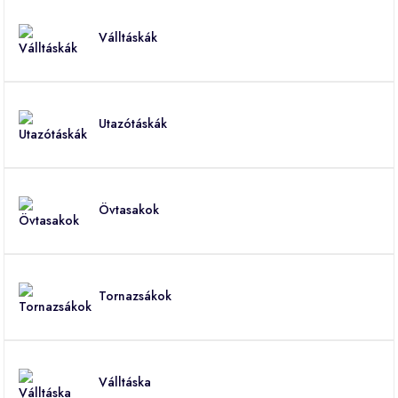
Válltáskák
Utazótáskák
Övtasakok
Tornazsákok
Válltáska