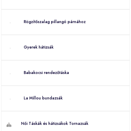
Rögzítőszalag pillangó párnához
Gyerek hátizsák
Babakocsi rendezőtáska
La Millou bundazsák
Női Táskák és hátizsákok Tornazsák