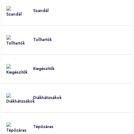
Szandál
Tolltartók
Kiegészítők
Diákhátizsákok
Tépőzáras