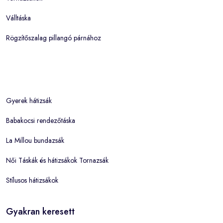
Válltáska
Rögzítőszalag pillangó párnához
Gyerek hátizsák
Babakocsi rendezőtáska
La Millou bundazsák
Női Táskák és hátizsákok Tornazsák
Stílusos hátizsákok
Gyakran keresett