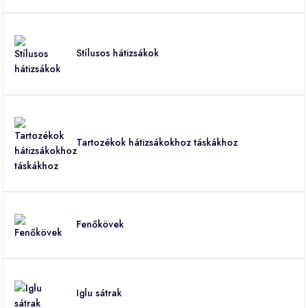
Stílusos hátizsákok
Tartozékok hátizsákokhoz táskákhoz
Fenőkövek
Iglu sátrak