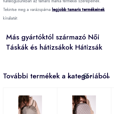
Katalógusunkban az tamaris márka termékei szerepelnek.
Tekintse meg a varázspárna
legjobb tamaris termékeinek
kínálatát.
Más gyártóktól származó Női
Táskák és hátizsákok Hátizsák
További termékek a kategóriából