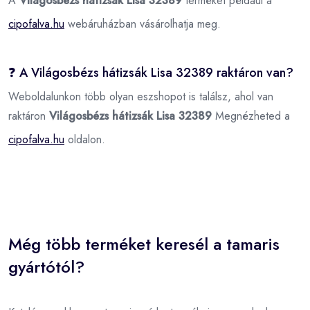
A
Világosbézs hátizsák Lisa 32389
terméket például a
cipofalva.hu
webáruházban vásárolhatja meg.
❓ A Világosbézs hátizsák Lisa 32389 raktáron van?
Weboldalunkon több olyan eszshopot is találsz, ahol van
raktáron
Világosbézs hátizsák Lisa 32389
Megnézheted a
cipofalva.hu
oldalon.
Még több terméket keresél a tamaris
gyártótól?