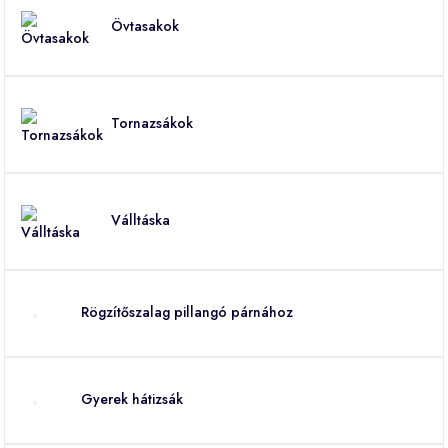
Övtasakok
Tornazsákok
Válltáska
Rögzítőszalag pillangó párnához
Gyerek hátizsák