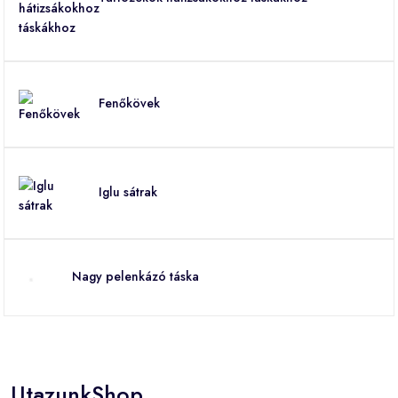
Fenőkövek
Iglu sátrak
Nagy pelenkázó táska
UtazunkShop