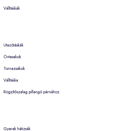
Válltáskák
Utazótáskák
Övtasakok
Tornazsákok
Válltáska
Rögzítőszalag pillangó párnához
Gyerek hátizsák