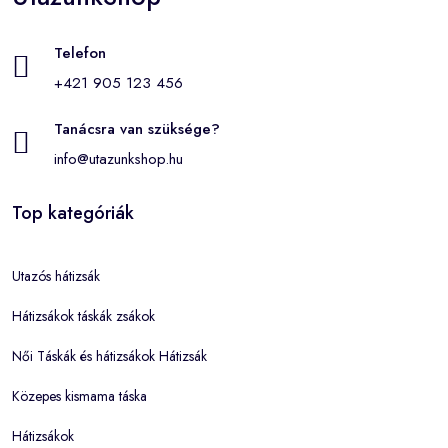
Telefon
+421 905 123 456
Tanácsra van szüksége?
info@utazunkshop.hu
Top kategóriák
Utazós hátizsák
Hátizsákok táskák zsákok
Női Táskák és hátizsákok Hátizsák
Közepes kismama táska
Hátizsákok