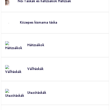
Női Táskák és hátizsákok Hátizsák
Közepes kismama táska
Hátizsákok
Válltáskák
Utazótáskák