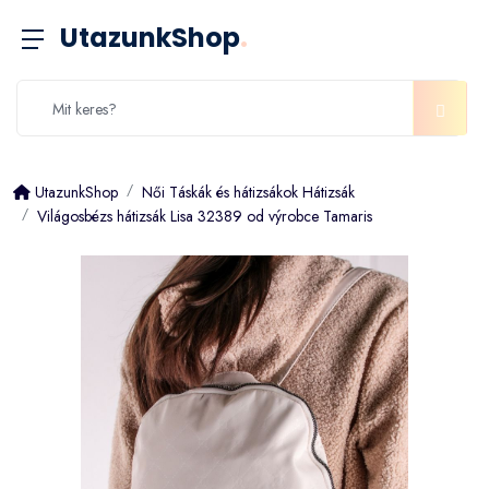
UtazunkShop
.
UtazunkShop
Női Táskák és hátizsákok Hátizsák
Világosbézs hátizsák Lisa 32389 od výrobce Tamaris