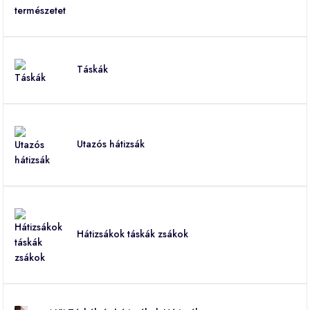
Táskák
Utazós hátizsák
Hátizsákok táskák zsákok