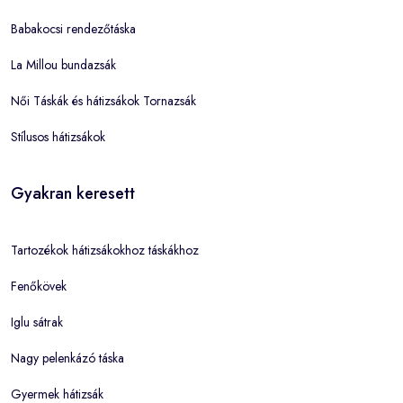
Babakocsi rendezőtáska
La Millou bundazsák
Női Táskák és hátizsákok Tornazsák
Stílusos hátizsákok
Gyakran keresett
Tartozékok hátizsákokhoz táskákhoz
Fenőkövek
Iglu sátrak
Nagy pelenkázó táska
Gyermek hátizsák