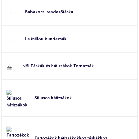
Babakocsi rendezőtáska
La Millou bundazsák
Női Táskák és hátizsákok Tornazsák
Stílusos hátizsákok
Tartozékok hátizsákokhoz táskákhoz