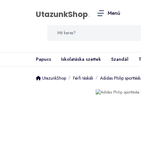
UtazunkShop
.
Menü
Papucs
Iskolatáska szettek
Szandál
T
UtazunkShop
Férfi táskák
Adidas Philip sporttás