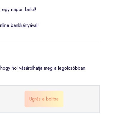
s egy napon belül!
nline bankkártyával!
hogy hol vásárolhatja meg a legolcsóbban.
Ugrás a boltba