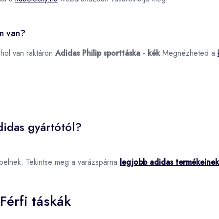
on van?
ahol van raktáron
Adidas Philip sporttáska - kék
Megnézheted a
idas gyártótól?
pelnek. Tekintse meg a varázspárna
legjobb adidas termékeinek
Férfi táskák