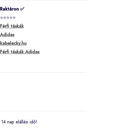
Raktáron ✅
⭐⭐⭐⭐⭐
Férfi táskák
Adidas
kabelecky.hu
Férfi táskák Adidas
14 nap elállási idő!