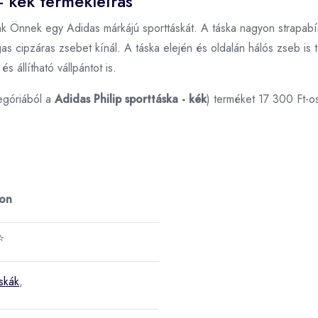
- kék termékleírás
nk Önnek egy Adidas márkájú sporttáskát. A táska nagyon strapabír
ágas cipzáras zsebet kínál. A táska elején és oldalán hálós zseb is 
s állítható vállpántot is.
egóriából a
Adidas Philip sporttáska - kék
) terméket 17 300 Ft-o
ron
⭐
áskák
,