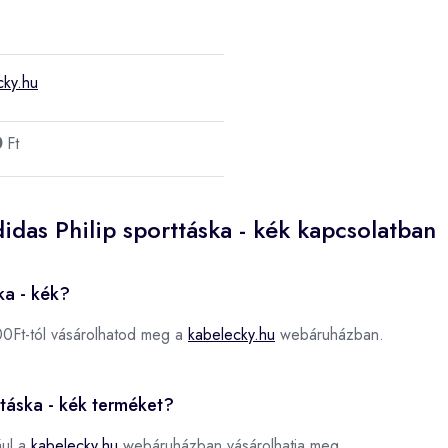
cky.hu
0
Ft
idas Philip sporttáska - kék kapcsolatban
ka - kék?
0Ft-tól vásárolhatod meg a
kabelecky.hu
webáruházban.
ttáska - kék terméket?
ául a
kabelecky.hu
webáruházban vásárolhatja meg.