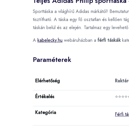
Teljes Adidas Philip sporttáska 
Sporttáska a világhírű Adidas márkától! Bemutatu
tisztítható. A táska egy fő osztatlan és kellően t
táskán belül és az elején. Tartalmaz egy levehető é
A
kabelecky.hu
webáruházban a
férfi táskák
kat
Paraméterek
Elérhetőség
Raktá
Értékelés
⭐⭐⭐⭐
Kategória
Férfi t