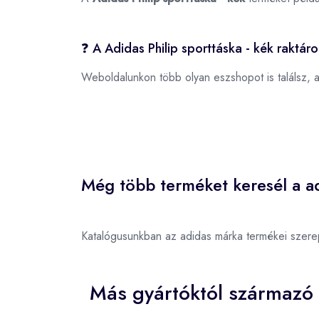
❓ A Adidas Philip sporttáska - kék raktár
Weboldalunkon több olyan eszshopot is találsz, 
Még több terméket keresél a ad
Katalógusunkban az adidas márka termékei szere
Más gyártóktól származó 