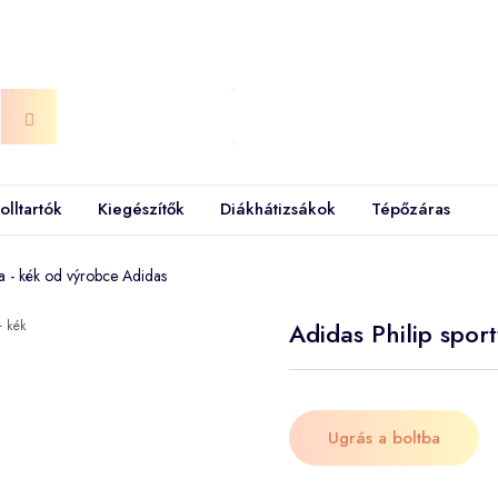
olltartók
Kiegészítők
Diákhátizsákok
Tépőzáras
ka - kék od výrobce Adidas
Adidas Philip sport
Ugrás a boltba