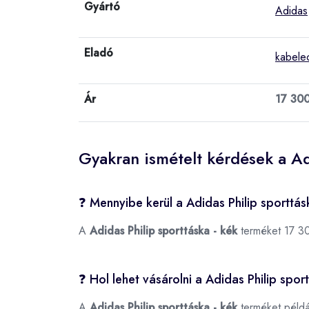
Gyártó
Adidas
Eladó
kabele
Ár
17 30
Gyakran ismételt kérdések a Ad
❓ Mennyibe kerül a Adidas Philip sporttás
A
Adidas Philip sporttáska - kék
terméket 17 30
❓ Hol lehet vásárolni a Adidas Philip spor
A
Adidas Philip sporttáska - kék
terméket péld