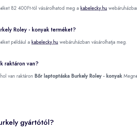
éket 82 400Ft-tól vásárolhatod meg a
kabelecky.hu
webáruházba
urkely Roley - konyak terméket?
éket például a
kabelecky.hu
webáruházban vásárolhatja meg.
ak raktáron van?
ahol van raktáron
Bőr laptoptáska Burkely Roley - konyak
Megné
rkely gyártótól?