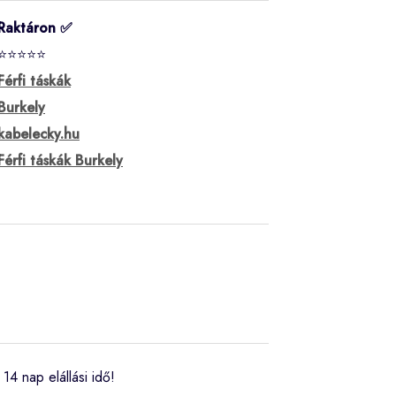
Raktáron ✅
⭐⭐⭐⭐⭐
Férfi táskák
Burkely
kabelecky.hu
Férfi táskák Burkely
14 nap elállási idő!