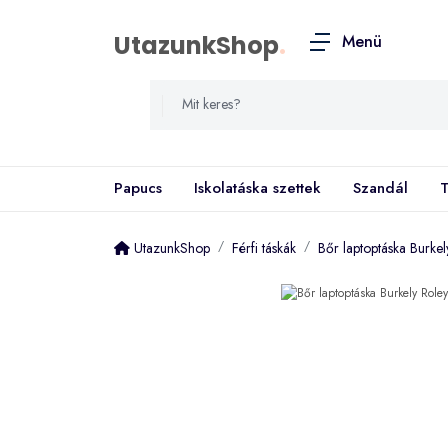
UtazunkShop
.
Menü
Papucs
Iskolatáska szettek
Szandál
T
UtazunkShop
Férfi táskák
Bőr laptoptáska Burke