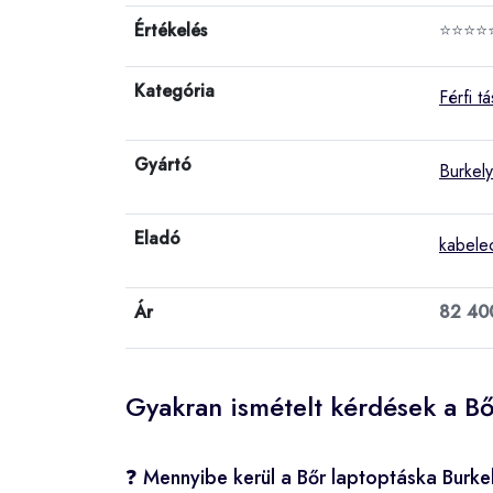
Értékelés
⭐⭐⭐⭐
Kategória
Férfi t
Gyártó
Burkely
Eladó
kabele
Ár
82 40
Gyakran ismételt kérdések a Bő
❓ Mennyibe kerül a Bőr laptoptáska Burke