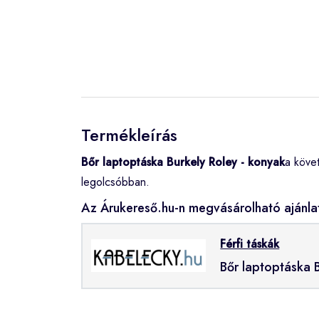
Termékleírás
Bőr laptoptáska Burkely Roley - konyak
a köve
legolcsóbban.
Az Árukereső.hu-n megvásárolható ajánla
Férfi táskák
Bőr laptoptáska 