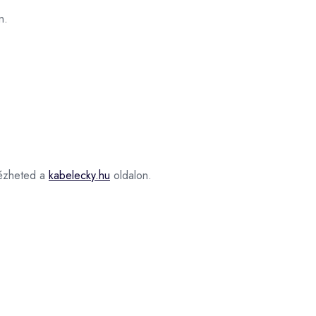
n.
zheted a
kabelecky.hu
oldalon.