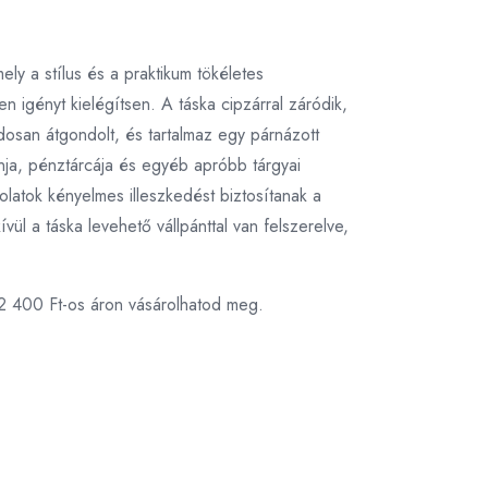
ly a stílus és a praktikum tökéletes
n igényt kielégítsen. A táska cipzárral záródik,
dosan átgondolt, és tartalmaz egy párnázott
onja, pénztárcája és egyéb apróbb tárgyai
latok kényelmes illeszkedést biztosítanak a
vül a táska levehető vállpánttal van felszerelve,
82 400 Ft-os áron vásárolhatod meg.