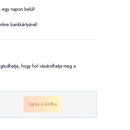
s egy napon belül!
nline bankkártyával!
tudhatja, hogy hol vásárolhatja meg a
Ugrás a boltba