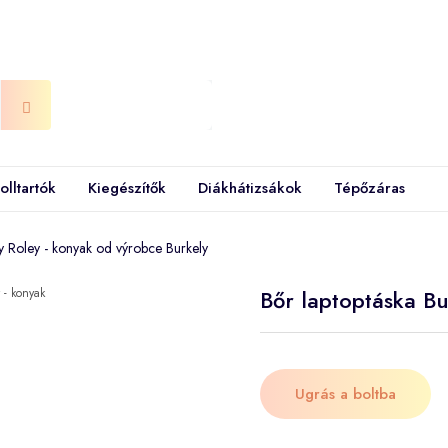
olltartók
Kiegészítők
Diákhátizsákok
Tépőzáras
ly Roley - konyak od výrobce Burkely
Bőr laptoptáska Bu
Ugrás a boltba