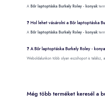
A
Bőr laptoptáska Burkely Roley - konyak
term
❓ Hol lehet vásárolni a Bőr laptoptáska B
A
Bőr laptoptáska Burkely Roley - konyak
term
❓ A Bőr laptoptáska Burkely Roley - kony
Weboldalunkon több olyan eszshopot is találsz, 
Még több terméket keresél a bu