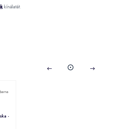
ek
kínálatát.
ska -