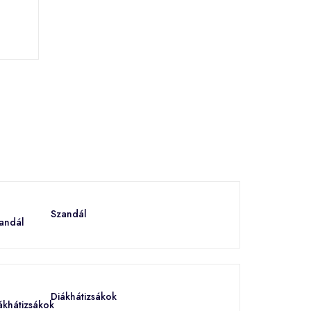
Szandál
Diákhátizsákok