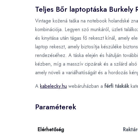
Teljes Bőr laptoptáska Burkely 
Vintage kožená taška na notebook holandské značk
kombinációja. Legyen szó munkáról, üzleti találko
és kinyitása után tágas fő rekeszt kínál, amely 
laptop rekeszt, amely biztosítja készüléke bizton
rendezéséhez. A táska elején és hátulján tovább
kézben, míg a masszív cipzárak és a szilárd alsó r
amely növeli a variálhatóságát és a hordozás kén
A
kabelecky.hu
webáruházban a
férfi táskák
kat
Paraméterek
Elérhetőség
Raktá