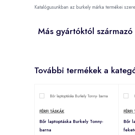
Katalógusunkban az burkely márka termékei szer
Más gyártóktól származó 
További termékek a kategó
FÉRFI TÁSKÁK
FÉRFI
Bőr laptoptáska Burkely Tonny-
Bőr l
barna
feket