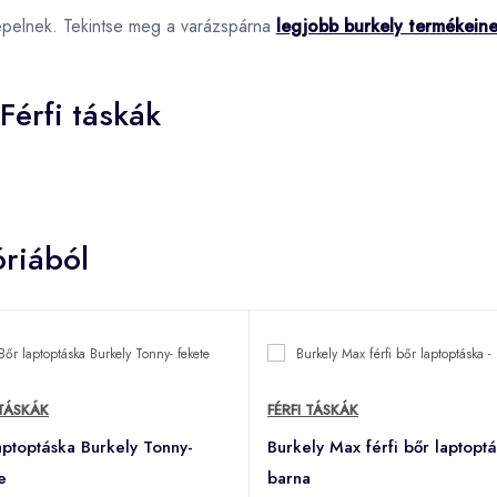
epelnek. Tekintse meg a varázspárna
legjobb burkely termékein
Férfi táskák
riából
 TÁSKÁK
FÉRFI TÁSKÁK
aptoptáska Burkely Tonny-
Burkely Max férfi bőr laptoptá
e
barna