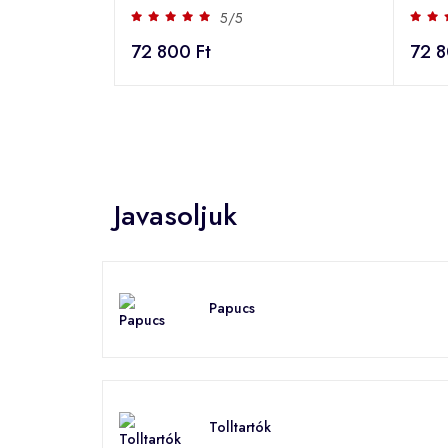
5/5
72 800 Ft
72 8
Javasoljuk
Papucs
Tolltartók