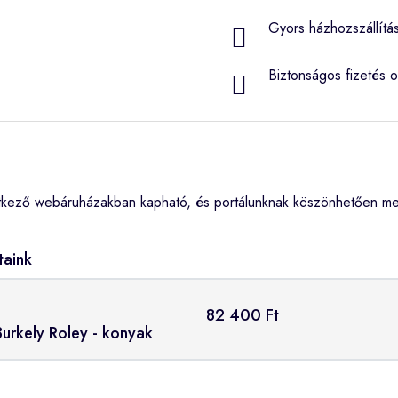
Gyors házhozszállítá
Biztonságos fizetés o
tkező webáruházakban kapható, és portálunknak köszönhetően meg
taink
82 400 Ft
Burkely Roley - konyak