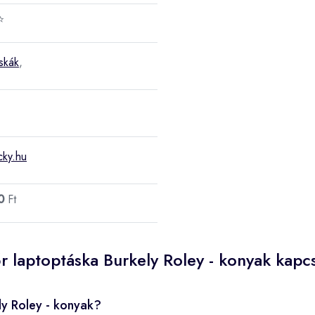
⭐
áskák
,
cky.hu
0
Ft
r laptoptáska Burkely Roley - konyak kapc
ly Roley - konyak?