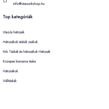
info@utazunkshop.hu
Top kategóriák
Utazós hátizsák
Hátizsákok táskák zsákok
Női Táskák és hátizsákok Hátizsák
Közepes kismama táska
Hátizsákok
Válltáskák