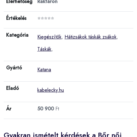
Elérhetőség
Raktáron
Értékelés
⭐⭐⭐⭐⭐
Kategória
Kiegészítők
,
Hátizsákok táskák zsákok
,
Táskák
,
Gyártó
Katana
Eladó
kabelecky.hu
Ár
50 900
Ft
Gyakran ismételt kérdések a Bőr női