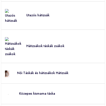
Utazós hátizsák
Hátizsákok táskák zsákok
Női Táskák és hátizsákok Hátizsák
Közepes kismama táska