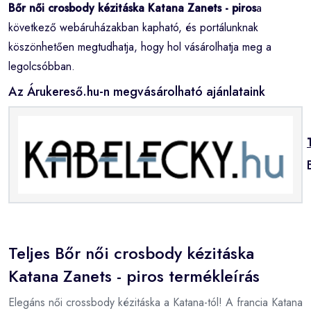
Bőr női crosbody kézitáska Katana Zanets - piros
a
következő webáruházakban kapható, és portálunknak
köszönhetően megtudhatja, hogy hol vásárolhatja meg a
legolcsóbban.
Az Árukereső.hu-n megvásárolható ajánlataink
Teljes Bőr női crosbody kézitáska
Katana Zanets - piros termékleírás
Elegáns női crossbody kézitáska a Katana-tól! A francia Katana