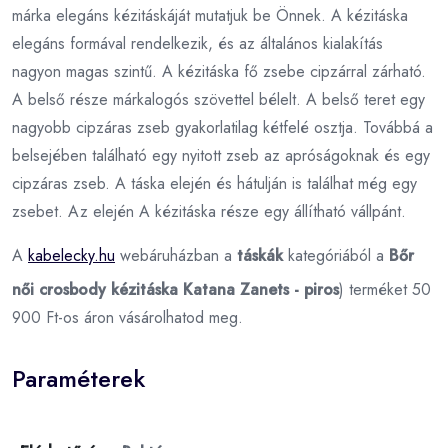
márka elegáns kézitáskáját mutatjuk be Önnek. A kézitáska
elegáns formával rendelkezik, és az általános kialakítás
nagyon magas szintű. A kézitáska fő zsebe cipzárral zárható.
A belső része márkalogós szövettel bélelt. A belső teret egy
nagyobb cipzáras zseb gyakorlatilag kétfelé osztja. Továbbá a
belsejében található egy nyitott zseb az apróságoknak és egy
cipzáras zseb. A táska elején és hátulján is találhat még egy
zsebet. Az elején A kézitáska része egy állítható vállpánt.
A
kabelecky.hu
webáruházban a
táskák
kategóriából a
Bőr
női crosbody kézitáska Katana Zanets - piros
) terméket 50
900 Ft-os áron vásárolhatod meg.
Paraméterek