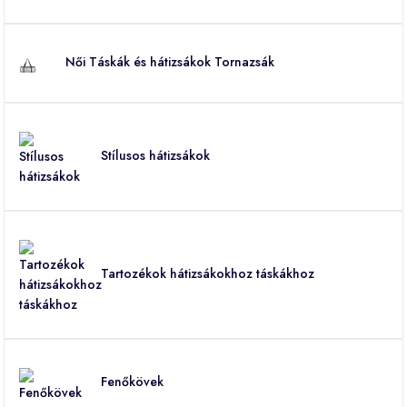
Női Táskák és hátizsákok Tornazsák
Stílusos hátizsákok
Tartozékok hátizsákokhoz táskákhoz
Fenőkövek