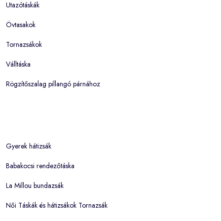
Utazótáskák
Övtasakok
Tornazsákok
Válltáska
Rögzítőszalag pillangó párnához
Gyerek hátizsák
Babakocsi rendezőtáska
La Millou bundazsák
Női Táskák és hátizsákok Tornazsák