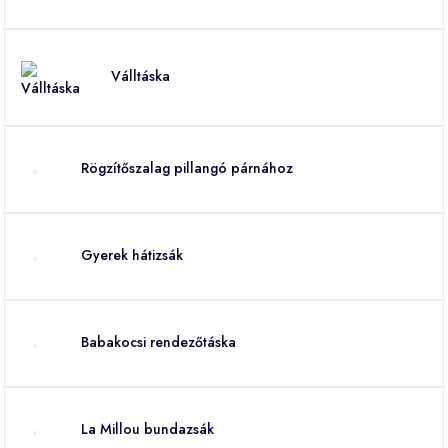
Válltáska
Rögzítőszalag pillangó párnához
Gyerek hátizsák
Babakocsi rendezőtáska
La Millou bundazsák