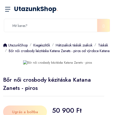
UtazunkShop
.
UtazunkShop
Kiegészítők
Hátizsákok táskák zsákok
Táskák
Bőr női crosbody kézitáska Katana Zanets - piros od výrobce Katana
Bőr női crosbody kézitáska Katana
Zanets - piros
50 900 Ft
Ugrás a boltba