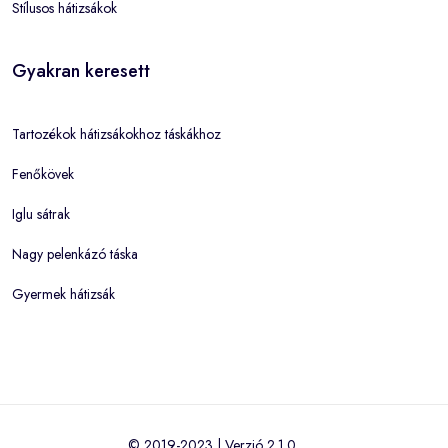
Stílusos hátizsákok
Gyakran keresett
Tartozékok hátizsákokhoz táskákhoz
Fenőkövek
Iglu sátrak
Nagy pelenkázó táska
Gyermek hátizsák
© 2019-2023 | Verzió 2.1.0