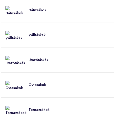
Hátizsákok
Válltáskák
Utazótáskák
Övtasakok
Tornazsákok