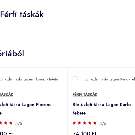
Férfi táskák
riából
 TÁSKÁK
FÉRFI TÁSKÁK
zleti táska Lagen Florenc -
Bőr üzleti táska Lagen Karlo -
e
fekete
5/5
5/5
00 Ft
74 100 Ft