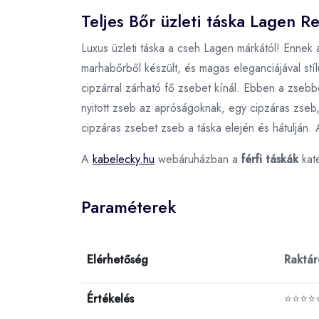
Teljes Bőr üzleti táska Lagen R
Luxus üzleti táska a cseh Lagen márkától! Ennek a
marhabőrből készült, és magas eleganciájával stí
cipzárral zárható fő zsebet kínál. Ebben a zse
nyitott zseb az apróságoknak, egy cipzáras zseb
cipzáras zsebet zseb a táska elején és hátulján. A
A
kabelecky.hu
webáruházban a
férfi táskák
kat
Paraméterek
Elérhetőség
Raktá
Értékelés
⭐⭐⭐⭐