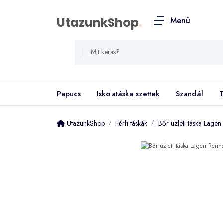
UtazunkShop
.
Menü
Papucs
Iskolatáska szettek
Szandál
T
UtazunkShop
Férfi táskák
Bőr üzleti táska Lage