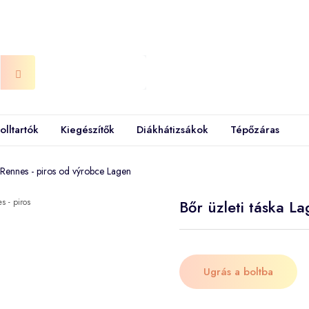
olltartók
Kiegészítők
Diákhátizsákok
Tépőzáras
n Rennes - piros od výrobce Lagen
Bőr üzleti táska L
Ugrás a boltba