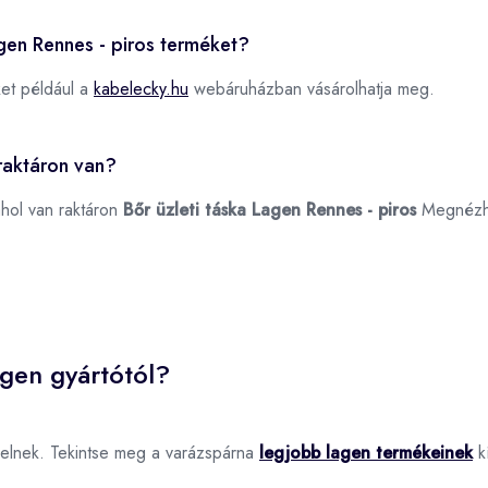
agen Rennes - piros terméket?
et például a
kabelecky.hu
webáruházban vásárolhatja meg.
 raktáron van?
ahol van raktáron
Bőr üzleti táska Lagen Rennes - piros
Megnézh
agen gyártótól?
elnek. Tekintse meg a varázspárna
legjobb lagen termékeinek
kí