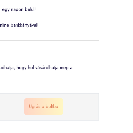
s egy napon belül!
nline bankkártyával!
hatja, hogy hol vásárolhatja meg a
Ugrás a boltba