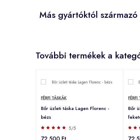
Más gyártóktól származó 
További termékek a kategó
FÉRFI TÁSKÁK
FÉRFI
Bőr üzleti táska Lagen Florenc -
Bőr ü
bézs
feket
5/5
72 500 Ft
72 5