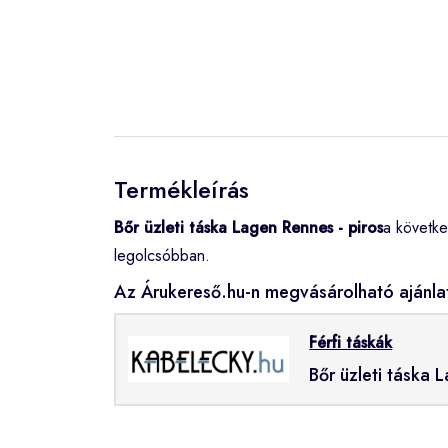
Termékleírás
Bőr üzleti táska Lagen Rennes - piros
a követke
legolcsóbban.
Az Árukereső.hu-n megvásárolható ajánla
Férfi táskák
Bőr üzleti táska 