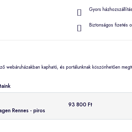
Gyors házhozszállítá
Biztonságos fizetés o
ző webáruházakban kapható, és portálunknak köszönhetően megtud
taink
93 800 Ft
Lagen Rennes - piros