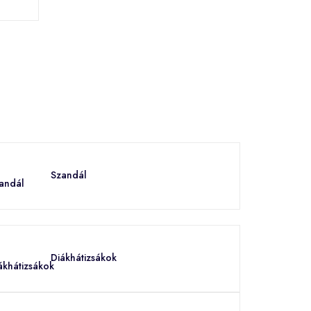
Szandál
Diákhátizsákok