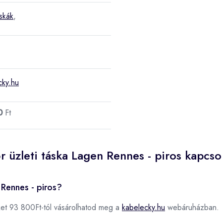
áskák
,
cky.hu
0
Ft
r üzleti táska Lagen Rennes - piros kapcso
 Rennes - piros?
et 93 800Ft-tól vásárolhatod meg a
kabelecky.hu
webáruházban.