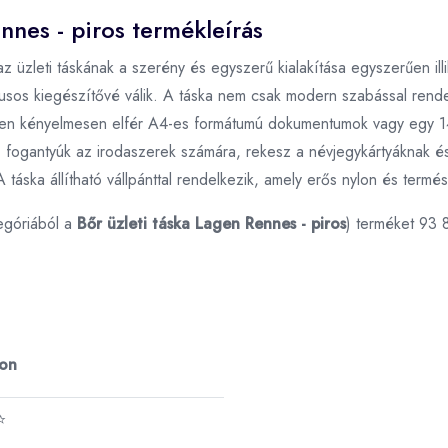
ennes - piros termékleírás
z üzleti táskának a szerény és egyszerű kialakítása egyszerűen illi
lusos kiegészítővé válik. A táska nem csak modern szabással rendel
bben kényelmesen elfér A4-es formátumú dokumentumok vagy egy 14
, fogantyúk az irodaszerek számára, rekesz a névjegykártyáknak é
 táska állítható vállpánttal rendelkezik, amely erős nylon és termé
egóriából a
Bőr üzleti táska Lagen Rennes - piros
) terméket 93 
ron
⭐