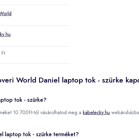
World
ky.hu
Ft
veri World Daniel laptop tok - szürke kap
aptop tok - szürke?
méket 10 700Ft-tól vásárolhatod meg a
kabelecky.hu
webáruházba
el laptop tok - szürke terméket?