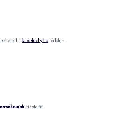
ézheted a
kabelecky.hu
oldalon.
termékeinek
kínálatát.