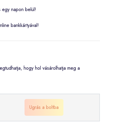
s egy napon belül!
nline bankkártyával!
gtudhatja, hogy hol vásárolhatja meg a
Ugrás a boltba