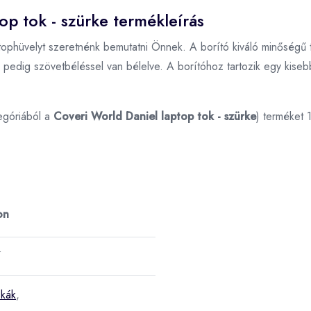
op tok - szürke termékleírás
ophüvelyt szeretnénk bemutatni Önnek. A borító kiváló minőségű tex
pedig szövetbéléssel van bélelve. A borítóhoz tartozik egy kisebb 
egóriából a
Coveri World Daniel laptop tok - szürke
) terméket 
on
⭐
skák
,