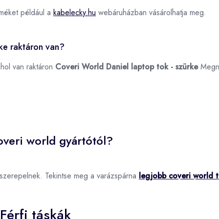
méket például a
kabelecky.hu
webáruházban vásárolhatja meg.
rke raktáron van?
ahol van raktáron
Coveri World Daniel laptop tok - szürke
Megn
veri world gyártótól?
 szerepelnek. Tekintse meg a varázspárna
legjobb coveri world 
Férfi táskák