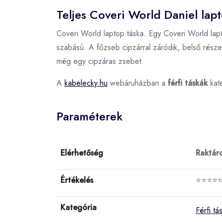
Teljes Coveri World Daniel lapt
Coveri World laptop táska. Egy Coveri World lapt
szabású. A főzseb cipzárral záródik, belső része 
még egy cipzáras zsebet.
A
kabelecky.hu
webáruházban a
férfi táskák
kat
Paraméterek
Elérhetőség
Raktár
Értékelés
⭐⭐⭐⭐
Kategória
Férfi tá