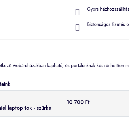
Gyors házhozszállítá
Biztonságos fizetés o
etkező webáruházakban kapható, és portálunknak köszönhetően me
taink
10 700 Ft
el laptop tok - szürke