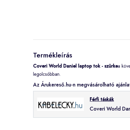
Termékleírás
Coveri World Daniel laptop tok - szürke
a köv
legolcsóbban.
Az Árukereső.hu-n megvásárolható ajánla
Férfi táskák
Coveri World Dani