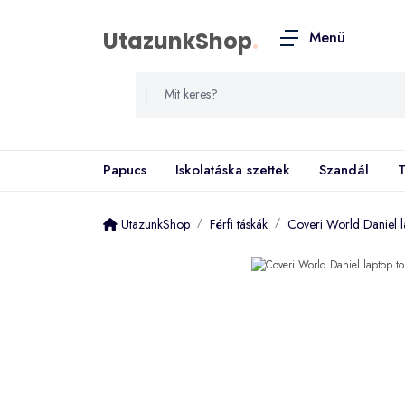
UtazunkShop
.
Menü
Papucs
Iskolatáska szettek
Szandál
T
UtazunkShop
Férfi táskák
Coveri World Daniel l