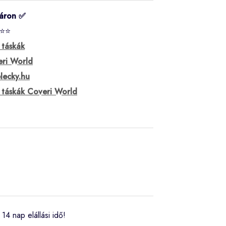
áron ✅
⭐⭐
i táskák
ri World
lecky.hu
i táskák Coveri World
14 nap elállási idő!