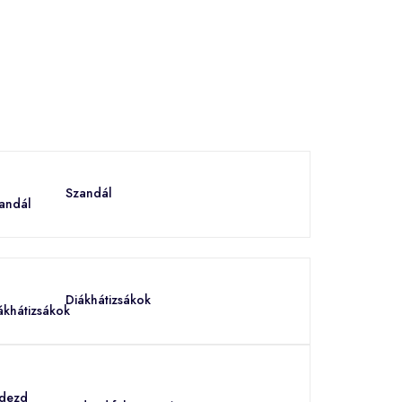
Szandál
Diákhátizsákok