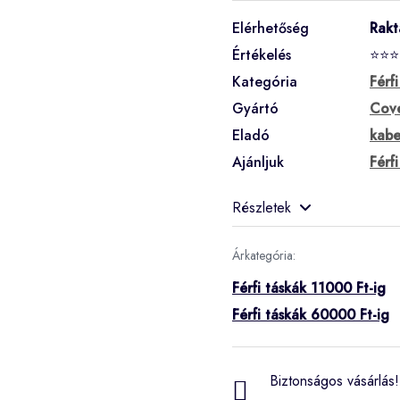
Elérhetőség
Rakt
Értékelés
⭐⭐⭐
Kategória
Férf
Gyártó
Cove
Eladó
kabe
Ajánljuk
Férf
Részletek
Árkategória:
Férfi táskák 11000 Ft-ig
Férfi táskák 60000 Ft-ig
Biztonságos vásárlás! 