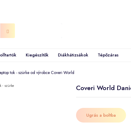
olltartók
Kiegészítők
Diákhátizsákok
Tépőzáras
aptop tok - szürke od výrobce Coveri World
Coveri World Danie
Ugrás a boltba