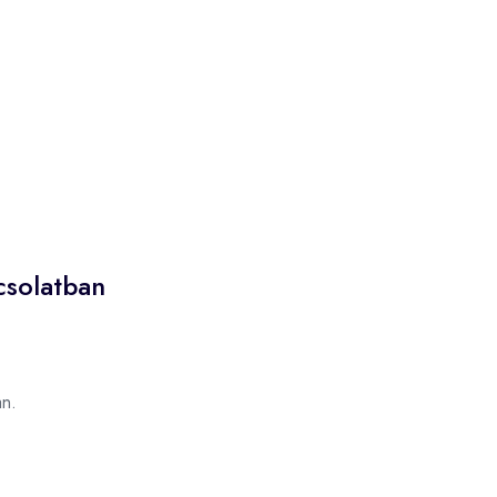
csolatban
n.