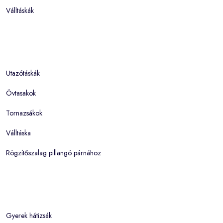
Válltáskák
Utazótáskák
Övtasakok
Tornazsákok
Válltáska
Rögzítőszalag pillangó párnához
Gyerek hátizsák