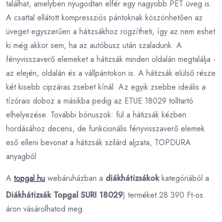
találhat, amelyben nyugodtan elfér egy nagyobb PET üveg is.
A csattal ellátott kompressziós pántoknak köszönhetően az
üveget egyszerűen a hátizsákhoz rögzítheti, így az nem eshet
ki még akkor sem, ha az autóbusz után szaladunk. A
fényvisszaverő elemeket a hátizsák minden oldalán megtalálja -
az elején, oldalán és a vállpántokon is. A hátizsák elülső része
két kisebb cipzáras zsebet kínál. Az egyik zsebbe ideális a
tízórais doboz a másikba pedig az ETUE 18029 tolltartó
elhelyezése. További bónuszok: fül a hátizsák kézben
hordásához decens, de funkcionális fényvisszaverő elemek
eső elleni bevonat a hátizsák szilárd aljzata, TOPDURA
anyagból
A
topgal.hu
webáruházban a
diákhátizsákok
kategóriából a
Diákhátizsák Topgal SURI 18029
) terméket 28 390 Ft-os
áron vásárolhatod meg.