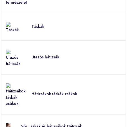
Táskák
Utazós hátizsák
Hátizsákok táskák zsákok
Női Táskák és hátizsákok Hátizsák