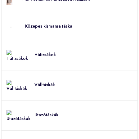
Közepes kismama táska
Hátizsákok
Válltáskák
Utazótáskák