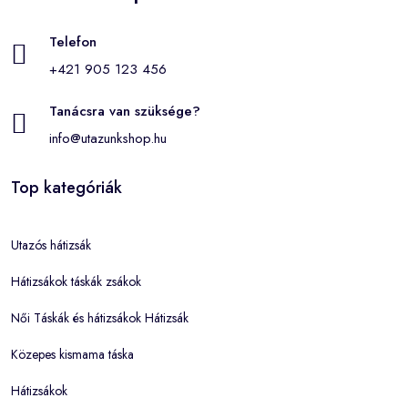
Telefon
+421 905 123 456
Tanácsra van szüksége?
info@utazunkshop.hu
Top kategóriák
Utazós hátizsák
Hátizsákok táskák zsákok
Női Táskák és hátizsákok Hátizsák
Közepes kismama táska
Hátizsákok