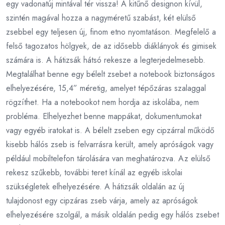
egy vadonatúj mintával tér vissza! A kitűnő designon kívül,
szintén magával hozza a nagyméretű szabást, két elülső
zsebbel egy teljesen új, finom etno nyomtatáson. Megfelelő a
felső tagozatos hölgyek, de az idősebb diáklányok és gimisek
számára is. A hátizsák hátsó rekesze a legterjedelmesebb.
Megtalálhat benne egy bélelt zsebet a notebook biztonságos
elhelyezésére, 15,4” méretig, amelyet tépőzáras szalaggal
rögzíthet. Ha a notebookot nem hordja az iskolába, nem
probléma. Elhelyezhet benne mappákat, dokumentumokat
vagy egyéb iratokat is. A bélelt zseben egy cipzárral működő
kisebb hálós zseb is felvarrásra került, amely apróságok vagy
például mobiltelefon tárolására van meghatározva. Az elülső
rekesz szűkebb, további teret kínál az egyéb iskolai
szükségletek elhelyezésére. A hátizsák oldalán az új
tulajdonost egy cipzáras zseb várja, amely az apróságok
elhelyezésére szolgál, a másik oldalán pedig egy hálós zsebet