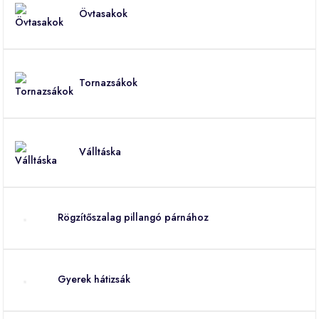
Övtasakok
Tornazsákok
Válltáska
Rögzítőszalag pillangó párnához
Gyerek hátizsák