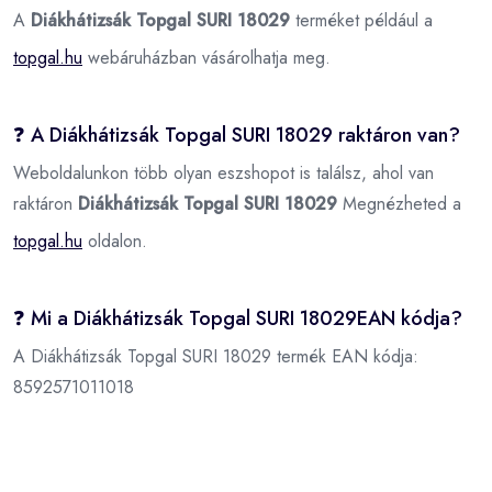
A
Diákhátizsák Topgal SURI 18029
terméket például a
topgal.hu
webáruházban vásárolhatja meg.
❓ A Diákhátizsák Topgal SURI 18029 raktáron van?
Weboldalunkon több olyan eszshopot is találsz, ahol van
raktáron
Diákhátizsák Topgal SURI 18029
Megnézheted a
topgal.hu
oldalon.
❓ Mi a Diákhátizsák Topgal SURI 18029EAN kódja?
A Diákhátizsák Topgal SURI 18029 termék EAN kódja:
8592571011018