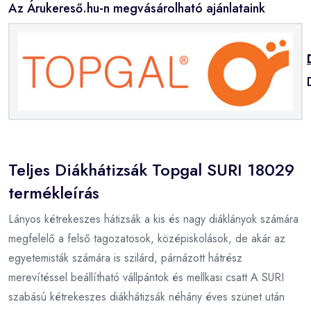
Az Árukereső.hu-n megvásárolható ajánlataink
Teljes Diákhátizsák Topgal SURI 18029
termékleírás
Lányos kétrekeszes hátizsák a kis és nagy diáklányok számára
megfelelő a felső tagozatosok, középiskolások, de akár az
egyetemisták számára is szilárd, párnázott hátrész
merevítéssel beállítható vállpántok és mellkasi csatt A SURI
szabású kétrekeszes diákhátizsák néhány éves szünet után