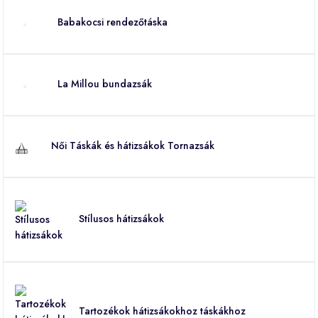
Babakocsi rendezőtáska
La Millou bundazsák
Női Táskák és hátizsákok Tornazsák
Stílusos hátizsákok
Tartozékok hátizsákokhoz táskákhoz