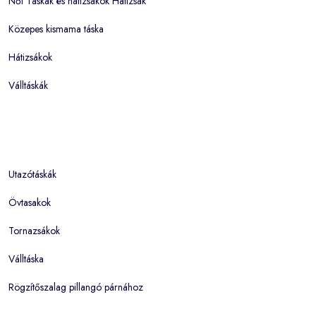
Női Táskák és hátizsákok Hátizsák
Közepes kismama táska
Hátizsákok
Válltáskák
Utazótáskák
Övtasakok
Tornazsákok
Válltáska
Rögzítőszalag pillangó párnához