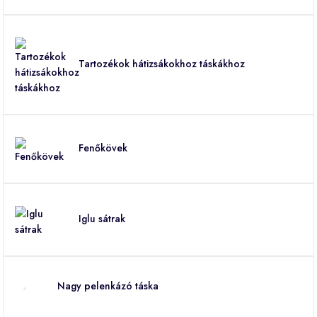
Tartozékok hátizsákokhoz táskákhoz
Fenőkövek
Iglu sátrak
Nagy pelenkázó táska