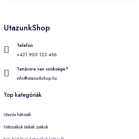
UtazunkShop
Telefon
+421 905 123 456
Tanácsra van szüksége?
info@utazunkshop.hu
Top kategóriák
Utazós hátizsák
Hátizsákok táskák zsákok