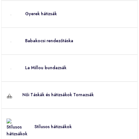
Gyerek hátizsák
Babakocsi rendezőtáska
La Millou bundazsák
Női Táskák és hátizsákok Tornazsák
Stílusos hátizsákok