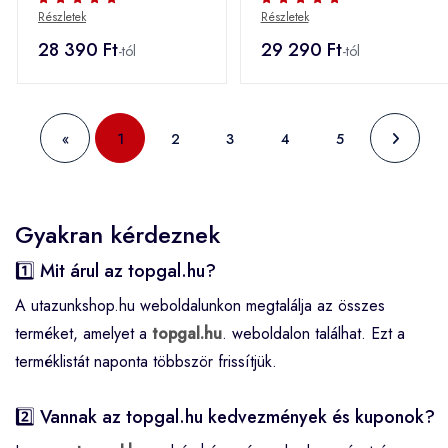
Részletek
Részletek
28 390 Ft
29 290 Ft
-tól
-tól
«
1
2
3
4
5
Gyakran kérdeznek
1️⃣ Mit árul az topgal.hu?
A utazunkshop.hu weboldalunkon megtalálja az összes
terméket, amelyet a
topgal.hu
. weboldalon találhat. Ezt a
terméklistát naponta többször frissítjük.
2️⃣ Vannak az topgal.hu kedvezmények és kuponok?