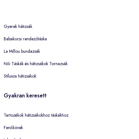
Gyerek hátizsák
Babakocsi rendezőtáska
La Millou bundazsák
Női Táskák és hátizsákok Tornazsák
Stílusos hátizsákok
Gyakran keresett
Tartozékok hátizsákokhoz táskákhoz
Fenőkövek