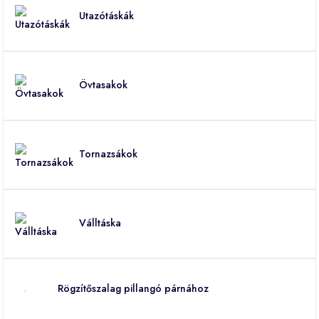
Utazótáskák
Övtasakok
Tornazsákok
Válltáska
Rögzítőszalag pillangó párnához