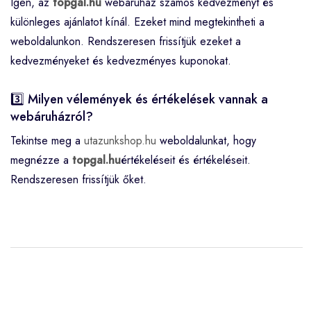
Igen, az
topgal.hu
webáruház számos kedvezményt és
különleges ajánlatot kínál. Ezeket mind megtekintheti a
weboldalunkon. Rendszeresen frissítjük ezeket a
kedvezményeket és kedvezményes kuponokat.
3️⃣ Milyen vélemények és értékelések vannak a
webáruházról?
Tekintse meg a
utazunkshop.hu
weboldalunkat, hogy
megnézze a
topgal.hu
értékeléseit és értékeléseit.
Rendszeresen frissítjük őket.