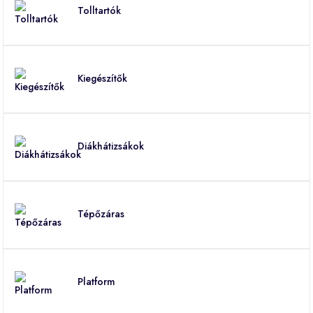
Tolltartók
Kiegészítők
Diákhátizsákok
Tépőzáras
Platform