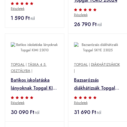
Topgal YOKO 23024
Részletek
Részletek
1 590 Ft
-tól
26 790 Ft
-tól
TOPGAL
|
TÁSKA 4 5.
TOPGAL
|
DIÁKHÁTIZSÁKOK
OSZTÁLYBA
|
|
Batikos iskolatáska
Bazsarózsás
lányoknak Topgal KIMI
diákhátizsák Topgal
23010
SKYE 23025
Részletek
Részletek
30 090 Ft
31 690 Ft
-tól
-tól