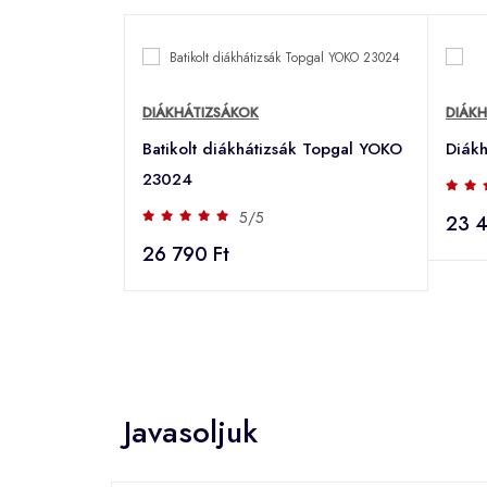
DIÁKHÁTIZSÁKOK
DIÁK
Batikolt diákhátizsák Topgal YOKO
Diák
23024
5/5
23 4
26 790 Ft
Javasoljuk