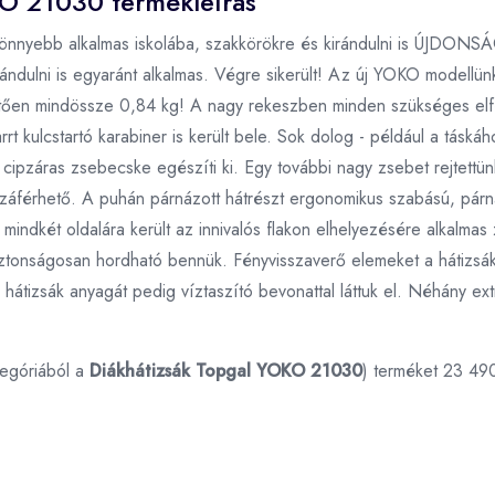
KO 21030 termékleírás
l könnyebb alkalmas iskolába, szakkörökre és kirándulni is ÚJDON
rándulni is egyaránt alkalmas. Végre sikerült! Az új YOKO modellü
hetően mindössze 0,84 kg! A nagy rekeszben minden szükséges elfé
t kulcstartó karabiner is került bele. Sok dolog - például a táskáh
s cipzáras zsebecske egészíti ki. Egy további nagy zsebet rejtettü
áférhető. A puhán párnázott hátrészt ergonomikus szabású, párnázo
mindkét oldalára került az innivalós flakon elhelyezésére alkalmas 
iztonságosan hordható bennük. Fényvisszaverő elemeket a hátizsák 
tizsák anyagát pedig víztaszító bevonattal láttuk el. Néhány extr
egóriából a
Diákhátizsák Topgal YOKO 21030
) terméket 23 49