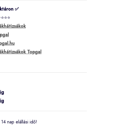
ktáron ✅
⭐⭐⭐⭐
ákhátizsákok
pgal
pgal.hu
ákhátizsákok Topgal
ig
ig
14 nap elállási idő!