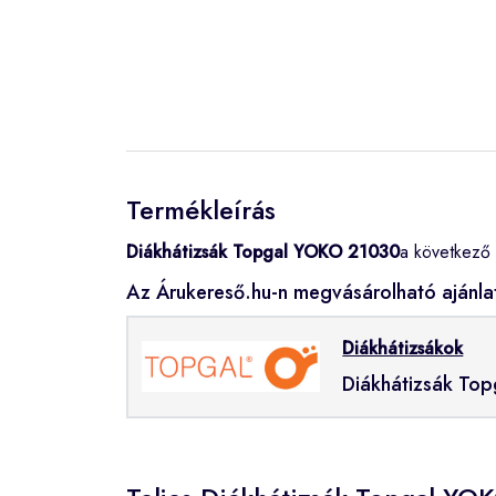
Termékleírás
Diákhátizsák Topgal YOKO 21030
a következő 
Az Árukereső.hu-n megvásárolható ajánla
Diákhátizsákok
Diákhátizsák To