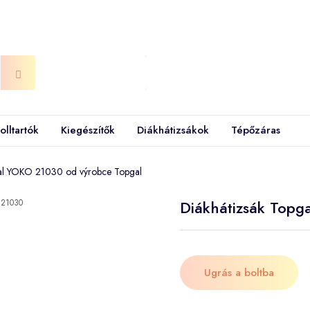
olltartók
Kiegészítők
Diákhátizsákok
Tépőzáras
gal YOKO 21030 od výrobce Topgal
Diákhátizsák Top
Ugrás a boltba