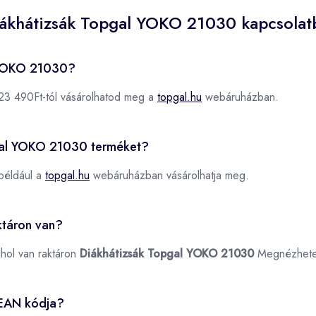
iákhátizsák Topgal YOKO 21030 kapcsolat
l YOKO 21030?
23 490Ft-tól vásárolhatod meg a
topgal.hu
webáruházban.
pgal YOKO 21030 terméket?
például a
topgal.hu
webáruházban vásárolhatja meg.
ktáron van?
ahol van raktáron
Diákhátizsák Topgal YOKO 21030
Megnézhet
0EAN kódja?