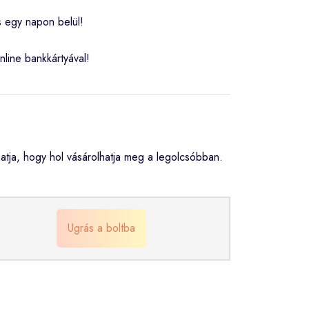
s egy napon belül!
nline bankkártyával!
ja, hogy hol vásárolhatja meg a legolcsóbban.
Ugrás a boltba