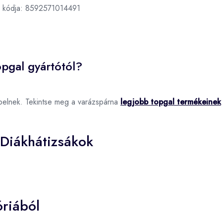
 kódja:
8592571014491
pgal gyártótól?
pelnek. Tekintse meg a varázspárna
legjobb topgal termékeinek
 Diákhátizsákok
riából