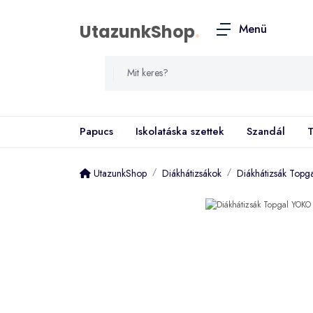
UtazunkShop
.
Menü
Papucs
Iskolatáska szettek
Szandál
T
UtazunkShop
Diákhátizsákok
Diákhátizsák Top