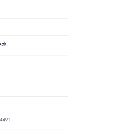
kok
,
4491