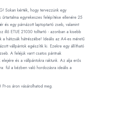
SÁG! Sokan kérték, hogy tervezzünk egy
nk űrtartalma egyrekeszes felépítése ellenére 25
r és egy párnázott laptoptartó zseb, valamint
oz illő ETUE 21030 tolltartó - azonban a kisebb
nk a hátizsák hátrészébe! Ideális az A4-es méretű
tt vállpántok egészítik ki. Ezekre egy állítható
zseb. A feléjük varrt csatos pántnak
elejére és a vállpántokra raktunk. Az alja erős
a: fül a kézben való hordozásra ideális a
0 Ft-os áron vásárolhatod meg.