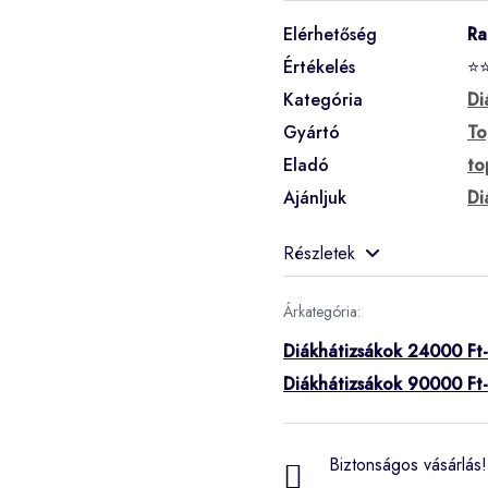
Elérhetőség
Ra
Értékelés
⭐
Kategória
Di
Gyártó
To
Eladó
to
Ajánljuk
Di
Részletek
Árkategória:
Diákhátizsákok 24000 Ft-
Diákhátizsákok 90000 Ft-
Biztonságos vásárlás! 