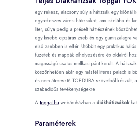
Teljes Diákhátizsák Topgal YO
egy rekesz, alacsony súly a hátizsák egy kilóná
egyrekeszes városi hátizsákot, ami iskolába és ki
liter, súlya pedig a préselt hátrészének köszön
egy kisebb cipzáras zseb és egy gumiszalagra varr
első zsebben is elfér. Utóbbit egy praktikus háló
füzetek és mappák elhelyezésére és oldalról hozz
magasságú csatos mellkasi pánt került. A hátizsák 
köszönhetően akár egy másfél literes palack is b
és nem áteresztő TOPDURA szövetből készült, a há
szabadidős tevékenységekre
A
topgal.hu
webáruházban a
diákhátizsákok
kat
Paraméterek