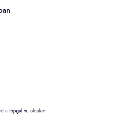
ban
ed a
topgal.hu
oldalon.