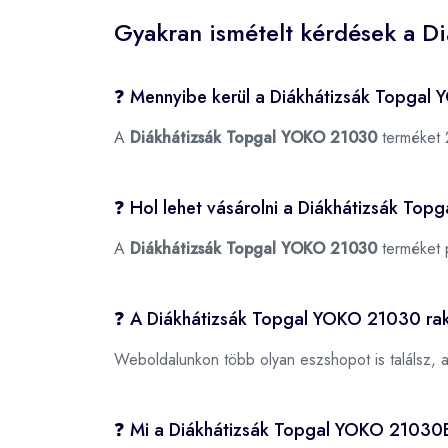
Gyakran ismételt kérdések a D
❓ Mennyibe kerül a Diákhátizsák Topga
A
Diákhátizsák Topgal YOKO 21030
terméket 
❓ Hol lehet vásárolni a Diákhátizsák To
A
Diákhátizsák Topgal YOKO 21030
terméket 
❓ A Diákhátizsák Topgal YOKO 21030 ra
Weboldalunkon több olyan eszshopot is találsz, 
❓ Mi a Diákhátizsák Topgal YOKO 2103