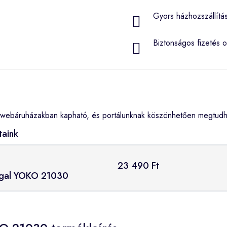
Gyors házhozszállítá
Biztonságos fizetés o
webáruházakban kapható, és portálunknak köszönhetően megtudhat
taink
23 490 Ft
pgal YOKO 21030