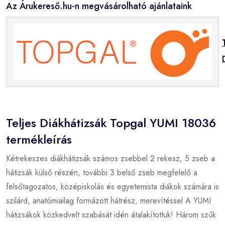
Az Árukereső.hu-n megvásárolható ajánlataink
Teljes Diákhátizsák Topgal YUMI 18036
termékleírás
Kétrekeszes diákhátizsák számos zsebbel 2 rekesz, 5 zseb a
hátizsák külső részén, további 3 belső zseb megfelelő a
felsőtagozatos, középiskolás és egyetemista diákok számára is
szilárd, anatómiailag formázott hátrész, merevítéssel A YUMI
hátizsákok közkedvelt szabását idén átalakítottuk! Három szűk