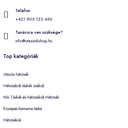
Telefon
+421 905 123 456
Tanácsra van szüksége?
info@utazunkshop.hu
Top kategóriák
Utazós hátizsák
Hátizsákok táskák zsákok
Női Táskák és hátizsákok Hátizsák
Közepes kismama táska
Hátizsákok