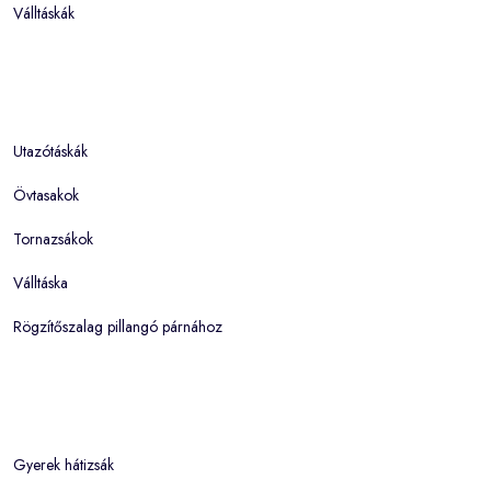
Válltáskák
Utazótáskák
Övtasakok
Tornazsákok
Válltáska
Rögzítőszalag pillangó párnához
Gyerek hátizsák