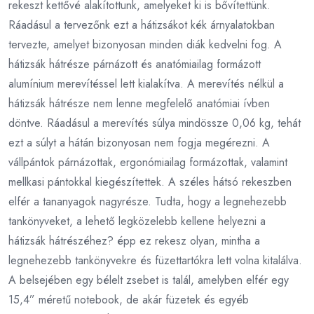
rekeszt kettővé alakítottunk, amelyeket ki is bővítettünk.
Ráadásul a tervezőnk ezt a hátizsákot kék árnyalatokban
tervezte, amelyet bizonyosan minden diák kedvelni fog. A
hátizsák hátrésze párnázott és anatómiailag formázott
alumínium merevítéssel lett kialakítva. A merevítés nélkül a
hátizsák hátrésze nem lenne megfelelő anatómiai ívben
döntve. Ráadásul a merevítés súlya mindössze 0,06 kg, tehát
ezt a súlyt a hátán bizonyosan nem fogja megérezni. A
vállpántok párnázottak, ergonómiailag formázottak, valamint
mellkasi pántokkal kiegészítettek. A széles hátsó rekeszben
elfér a tananyagok nagyrésze. Tudta, hogy a legnehezebb
tankönyveket, a lehető legközelebb kellene helyezni a
hátizsák hátrészéhez? épp ez rekesz olyan, mintha a
legnehezebb tankönyvekre és füzettartókra lett volna kitalálva.
A belsejében egy bélelt zsebet is talál, amelyben elfér egy
15,4” méretű notebook, de akár füzetek és egyéb