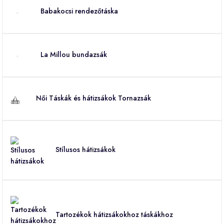
Babakocsi rendezőtáska
La Millou bundazsák
Női Táskák és hátizsákok Tornazsák
Stílusos hátizsákok
Tartozékok hátizsákokhoz táskákhoz