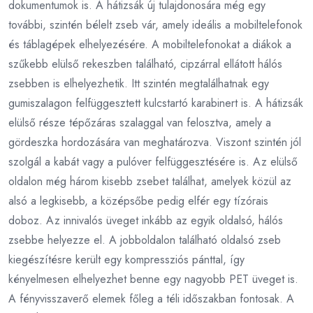
dokumentumok is. A hátizsák új tulajdonosára még egy
további, szintén bélelt zseb vár, amely ideális a mobiltelefonok
és táblagépek elhelyezésére. A mobiltelefonokat a diákok a
szűkebb elülső rekeszben található, cipzárral ellátott hálós
zsebben is elhelyezhetik. Itt szintén megtalálhatnak egy
gumiszalagon felfüggesztett kulcstartó karabinert is. A hátizsák
elülső része tépőzáras szalaggal van felosztva, amely a
gördeszka hordozására van meghatározva. Viszont szintén jól
szolgál a kabát vagy a pulóver felfüggesztésére is. Az elülső
oldalon még három kisebb zsebet találhat, amelyek közül az
alsó a legkisebb, a középsőbe pedig elfér egy tízórais
doboz. Az innivalós üveget inkább az egyik oldalsó, hálós
zsebbe helyezze el. A jobboldalon található oldalsó zseb
kiegészítésre került egy kompressziós pánttal, így
kényelmesen elhelyezhet benne egy nagyobb PET üveget is.
A fényvisszaverő elemek főleg a téli időszakban fontosak. A