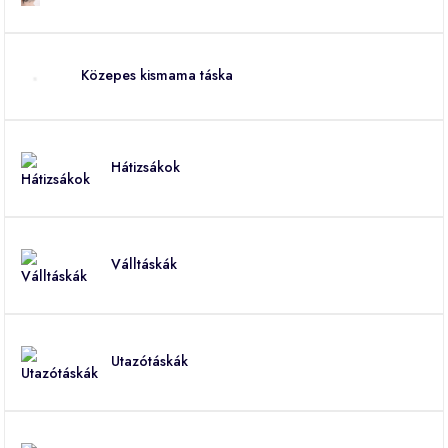
Közepes kismama táska
Hátizsákok
Válltáskák
Utazótáskák