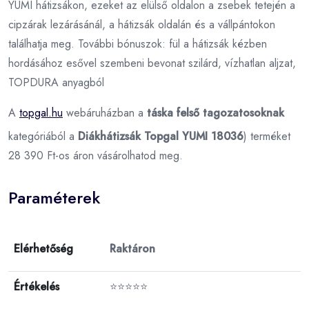
YUMI hátizsákon, ezeket az elülső oldalon a zsebek tetején a
cipzárak lezárásánál, a hátizsák oldalán és a vállpántokon
találhatja meg. További bónuszok: fül a hátizsák kézben
hordásához esővel szembeni bevonat szilárd, vízhatlan aljzat,
TOPDURA anyagból
A
topgal.hu
webáruházban a
táska felső tagozatosoknak
kategóriából a
Diákhátizsák Topgal YUMI 18036
) terméket
28 390 Ft-os áron vásárolhatod meg.
Paraméterek
Elérhetőség
Raktáron
Értékelés
⭐⭐⭐⭐⭐