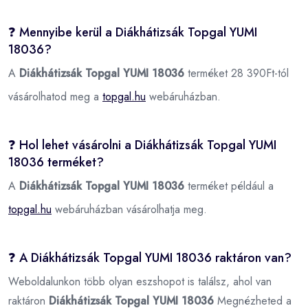
❓ Mennyibe kerül a Diákhátizsák Topgal YUMI
18036?
A
Diákhátizsák Topgal YUMI 18036
terméket 28 390Ft-tól
vásárolhatod meg a
topgal.hu
webáruházban.
❓ Hol lehet vásárolni a Diákhátizsák Topgal YUMI
18036 terméket?
A
Diákhátizsák Topgal YUMI 18036
terméket például a
topgal.hu
webáruházban vásárolhatja meg.
❓ A Diákhátizsák Topgal YUMI 18036 raktáron van?
Weboldalunkon több olyan eszshopot is találsz, ahol van
raktáron
Diákhátizsák Topgal YUMI 18036
Megnézheted a