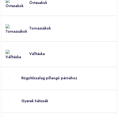
Övtasakok
Tornazsákok
Válltáska
Rögzítőszalag pillangó párnához
Gyerek hátizsák