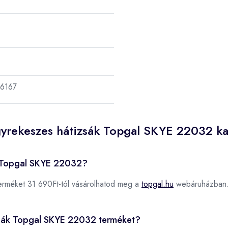
6167
gyrekeszes hátizsák Topgal SKYE 22032 k
k Topgal SKYE 22032?
erméket 31 690Ft-tól vásárolhatod meg a
topgal.hu
webáruházban
izsák Topgal SKYE 22032 terméket?