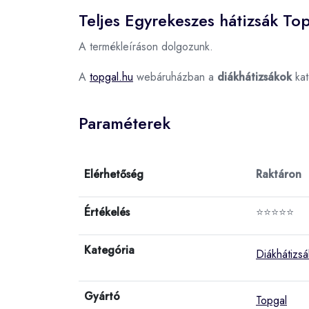
Teljes Egyrekeszes hátizsák T
A termékleíráson dolgozunk.
A
topgal.hu
webáruházban a
diákhátizsákok
kat
Paraméterek
Elérhetőség
Raktáron
Értékelés
⭐⭐⭐⭐⭐
Kategória
Diákhátizs
Gyártó
Topgal