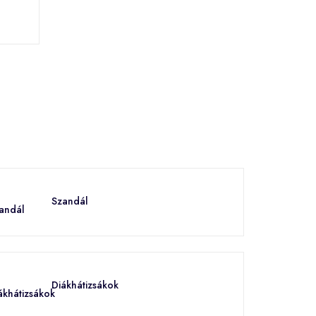
Szandál
Diákhátizsákok