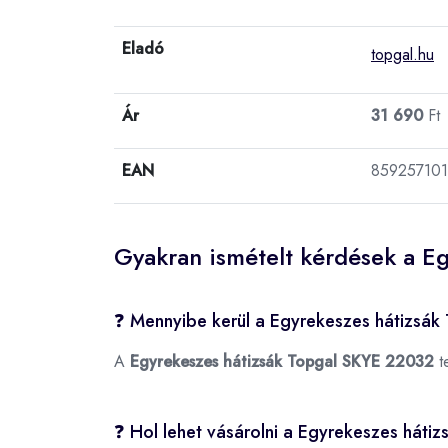
Eladó
topgal.hu
Ár
31 690
Ft
EAN
859257101
Gyakran ismételt kérdések a E
❓ Mennyibe kerül a Egyrekeszes hátizsá
A
Egyrekeszes hátizsák Topgal SKYE 22032
t
❓ Hol lehet vásárolni a Egyrekeszes hát