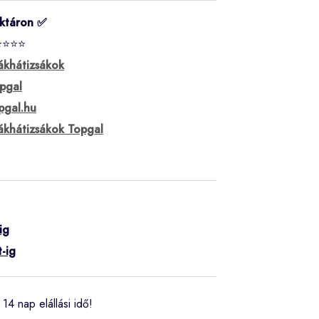
ktáron ✅
⭐⭐⭐⭐
ákhátizsákok
pgal
pgal.hu
ákhátizsákok Topgal
ig
-ig
14 nap elállási idő!