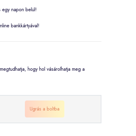
s egy napon belül!
nline bankkártyával!
egtudhatja, hogy hol vásárolhatja meg a
Ugrás a boltba