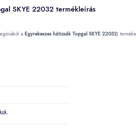
opgal SKYE 22032 termékleírás
egóriából a
Egyrekeszes hátizsák Topgal SKYE 22032
) termék
ákok
,