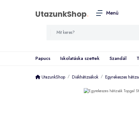
UtazunkShop
.
Menü
Papucs
Iskolatáska szettek
Szandál
T
UtazunkShop
Diákhátizsákok
Egyrekeszes hátiz