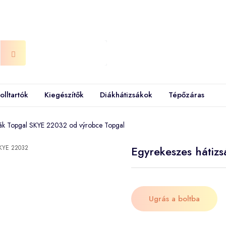
olltartók
Kiegészítők
Diákhátizsákok
Tépőzáras
sák Topgal SKYE 22032 od výrobce Topgal
Egyrekeszes hátiz
Ugrás a boltba