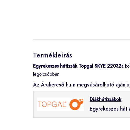
Termékleírás
Egyrekeszes hátizsák Topgal SKYE 22032
a kö
legolcsóbban.
Az Árukereső.hu-n megvásárolható ajánla
Diákhátizsákok
Egyrekeszes hát