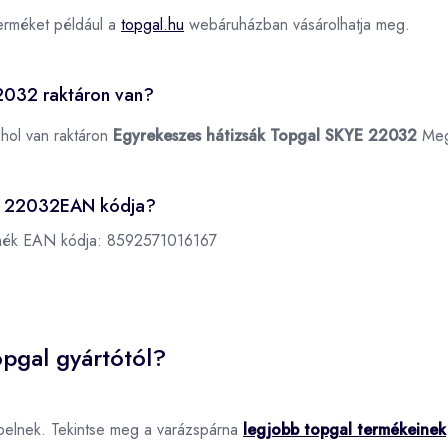
erméket például a
topgal.hu
webáruházban vásárolhatja meg.
2032 raktáron van?
ahol van raktáron
Egyrekeszes hátizsák Topgal SKYE 22032
Meg
YE 22032EAN kódja?
rmék EAN kódja:
8592571016167
pgal gyártótól?
pelnek. Tekintse meg a varázspárna
legjobb topgal termékeinek