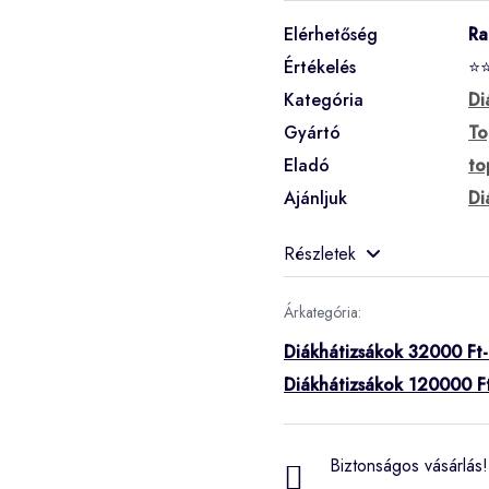
Elérhetőség
Ra
Értékelés
⭐
Kategória
Di
Gyártó
To
Eladó
to
Ajánljuk
Di
Részletek
Árkategória:
Diákhátizsákok 32000 Ft-
Diákhátizsákok 120000 Ft
Biztonságos vásárlás! 