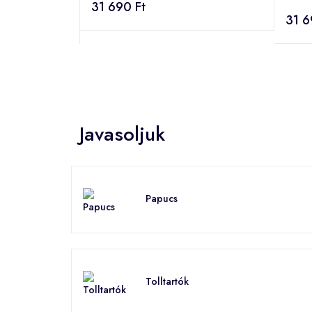
31 690 Ft
31 6
Javasoljuk
Papucs
Tolltartók