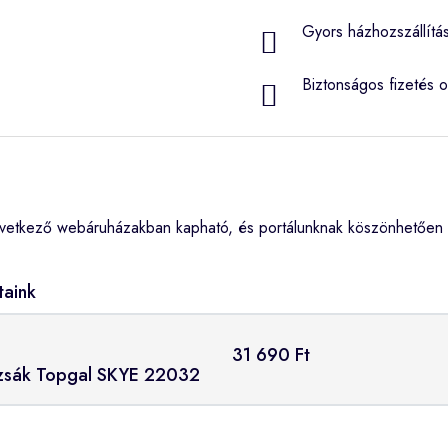
Gyors házhozszállítá
Biztonságos fizetés o
vetkező webáruházakban kapható, és portálunknak köszönhetően m
taink
31 690 Ft
izsák Topgal SKYE 22032