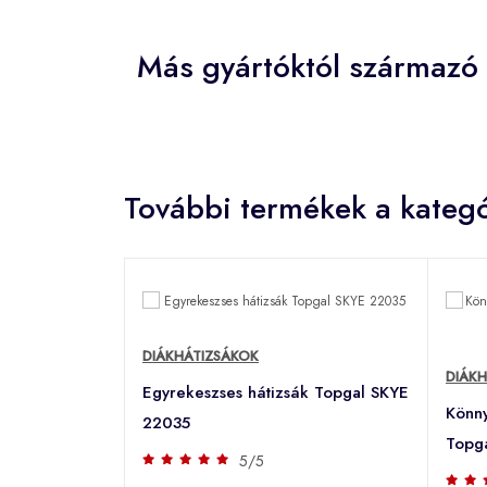
Más gyártóktól származó
További termékek a kategó
DIÁKHÁTIZSÁKOK
DIÁK
Egyrekeszses hátizsák Topgal SKYE
Könny
22035
Topg
5/5