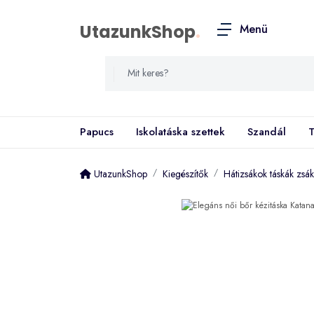
UtazunkShop
.
Menü
Papucs
Iskolatáska szettek
Szandál
T
UtazunkShop
Kiegészítők
Hátizsákok táskák zsá