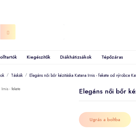
olltartók
Kiegészítők
Diákhátizsákok
Tépőzáras
kok
Táskák
Elegáns női bőr kézitáska Katana Irnis - fekete od výrobce Ka
Elegáns női bőr kéz
Ugrás a boltba