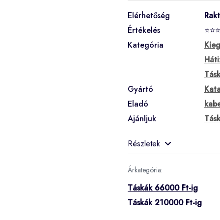
Elérhetőség
Rak
Értékelés
⭐⭐
Kategória
Kieg
Háti
Tás
Gyártó
Kat
Eladó
kabe
Ajánljuk
Tás
Részletek
Árkategória:
Táskák 66000 Ft-ig
Táskák 210000 Ft-ig