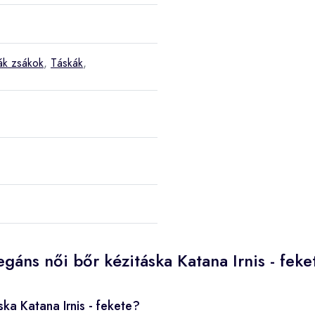
ák zsákok
,
Táskák
,
gáns női bőr kézitáska Katana Irnis - fek
ska Katana Irnis - fekete?