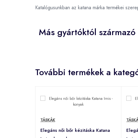
Katalógusunkban az katana márka termékei szere
Más gyártóktól származó
További termékek a kategó
TÁSKÁK
TÁSK
Elegáns női bőr kézitáska Katana
Elegá