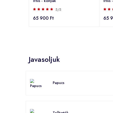
Irnis - konyak
Irnis 
5/5
65 900 Ft
65 9
Javasoljuk
Papucs
Tolltartók