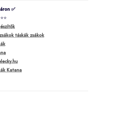
táron ✅
⭐⭐⭐
észítők
zsákok táskák zsákok
kák
ana
lecky.hu
kák Katana