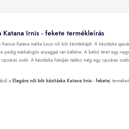
 Katana Irnis - fekete termékleírás
 francia Katana márka luxus női bőr kézitáskáját. A kézitáska igazá
észe pedig márkalogós anyaggal van bélelve. A belső teret egy nagy 
 cipzáras zseb. A kézitáska hátulján találsz még egy cipzáras zseb
ából a
Elegáns női bőr kézitáska Katana Irnis - fekete
) terméke