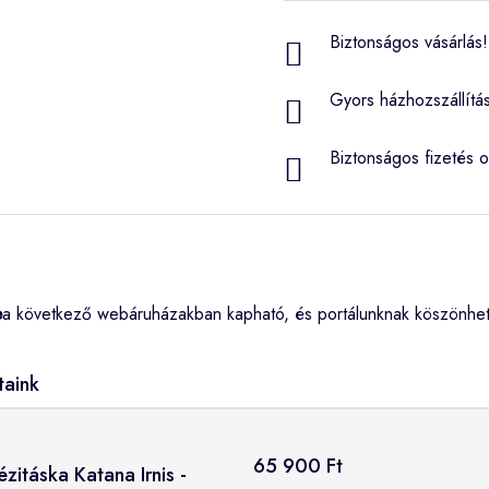
Biztonságos vásárlás! 
Gyors házhozszállítá
Biztonságos fizetés o
e
a következő webáruházakban kapható, és portálunknak köszönhet
taink
65 900 Ft
ézitáska Katana Irnis -