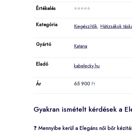
Értékelés
⭐⭐⭐⭐⭐
Kategória
Kiegészítők
,
Hátizsákok tásk
Gyártó
Katana
Eladó
kabelecky.hu
Ár
65 900
Ft
Gyakran ismételt kérdések a Ele
❓ Mennyibe kerül a Elegáns női bőr kézitá