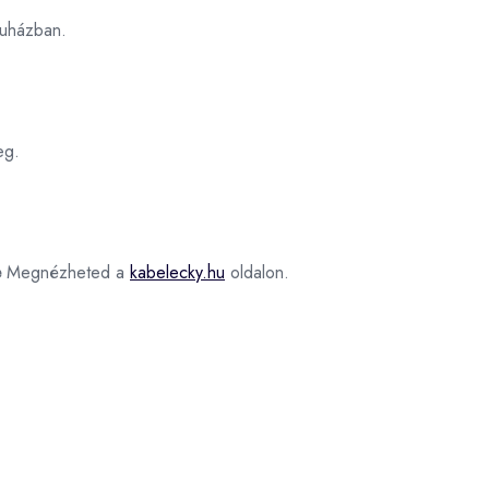
uházban.
eg.
e
Megnézheted a
kabelecky.hu
oldalon.