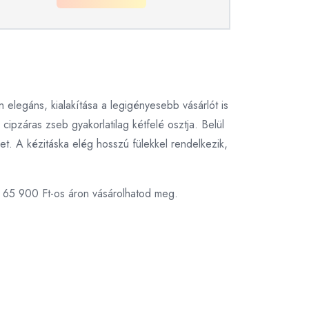
n elegáns, kialakítása a legigényesebb vásárlót is
cipzáras zseb gyakorlatilag kétfelé osztja. Belül
et. A kézitáska elég hosszú fülekkel rendelkezik,
t 65 900 Ft-os áron vásárolhatod meg.