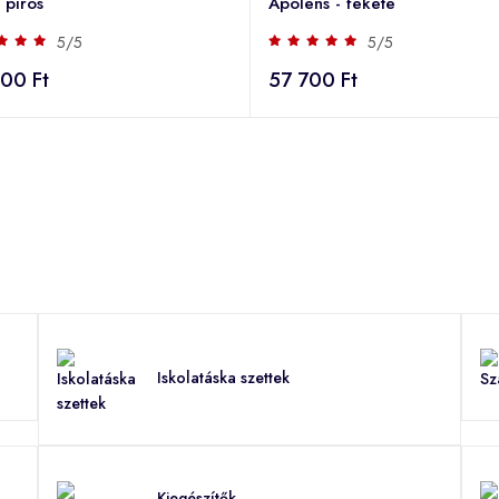
- piros
Apolens - fekete
5/5
5/5
00 Ft
57 700 Ft
Iskolatáska szettek
Kiegészítők