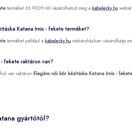
ete
terméket 65 900Ft-tól vásárolhatod meg a
kabelecky.hu
webár
zitáska Katana Irnis - fekete terméket?
ete
terméket például a
kabelecky.hu
webáruházban vásárolhatja m
 - fekete raktáron van?
ahol van raktáron
Elegáns női bőr kézitáska Katana Irnis - feket
tana gyártótól?