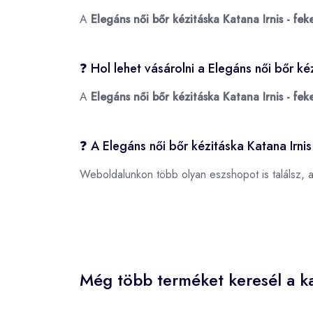
A
Elegáns női bőr kézitáska Katana Irnis - fek
❓ Hol lehet vásárolni a Elegáns női bőr ké
A
Elegáns női bőr kézitáska Katana Irnis - fek
❓ A Elegáns női bőr kézitáska Katana Irnis
Weboldalunkon több olyan eszshopot is találsz, 
Még több terméket keresél a ka