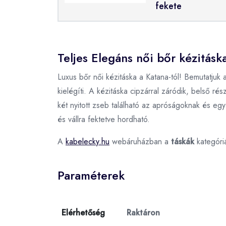
fekete
Teljes Elegáns női bőr kézitáska
Luxus bőr női kézitáska a Katana-tól! Bemutatjuk a
kielégíti. A kézitáska cipzárral záródik, belső r
két nyitott zseb található az apróságoknak és egy
és vállra fektetve hordható.
A
kabelecky.hu
webáruházban a
táskák
kategóri
Paraméterek
Elérhetőség
Raktáron