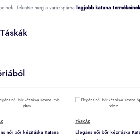
pelnek. Tekintse meg a varázspárna
legjobb katana termékeine
 Táskák
riából
ÁK
TÁSKÁK
ns női bőr kézitáska Katana
Elegáns női bőr kézitáska Kat