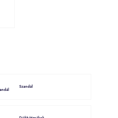
Szandál
Diákhátizsákok