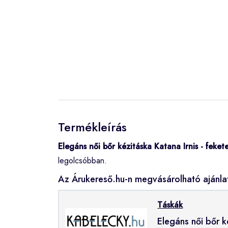
Termékleírás
Elegáns női bőr kézitáska Katana Irnis - feket
legolcsóbban.
Az Árukereső.hu-n megvásárolható ajánla
Táskák
Elegáns női bőr k