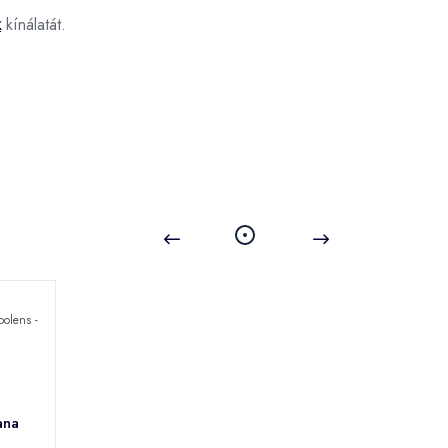
k
kínálatát.
ana