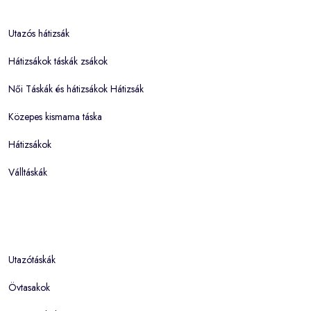
Utazós hátizsák
Hátizsákok táskák zsákok
Női Táskák és hátizsákok Hátizsák
Közepes kismama táska
Hátizsákok
Válltáskák
Utazótáskák
Övtasakok