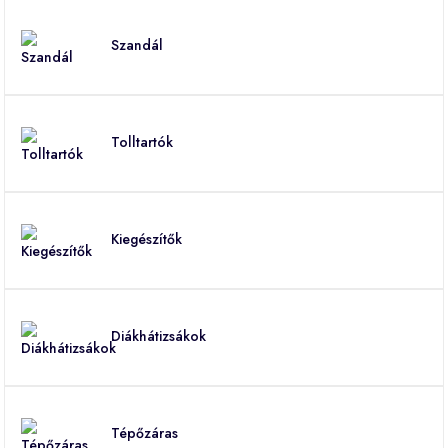
Szandál
Tolltartók
Kiegészítők
Diákhátizsákok
Tépőzáras