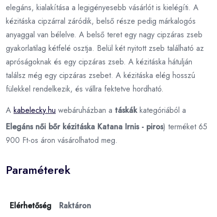
elegáns, kialakítása a legigényesebb vásárlót is kielégíti. A
kézitáska cipzárral záródik, belső része pedig márkalogós
anyaggal van bélelve. A belső teret egy nagy cipzáras zseb
gyakorlatilag kétfelé osztja. Belül két nyitott zseb található az
apróságoknak és egy cipzáras zseb. A kézitáska hátulján
találsz még egy cipzáras zsebet. A kézitáska elég hosszú
fülekkel rendelkezik, és vállra fektetve hordható.
A
kabelecky.hu
webáruházban a
táskák
kategóriából a
Elegáns női bőr kézitáska Katana Irnis - piros
) terméket 65
900 Ft-os áron vásárolhatod meg.
Paraméterek
Elérhetőség
Raktáron