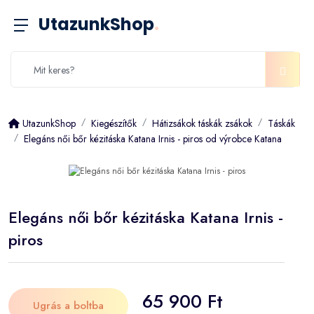
UtazunkShop
.
UtazunkShop
Kiegészítők
Hátizsákok táskák zsákok
Táskák
Elegáns női bőr kézitáska Katana Irnis - piros od výrobce Katana
Elegáns női bőr kézitáska Katana Irnis -
piros
65 900 Ft
Ugrás a boltba