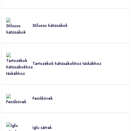
Stílusos hátizsákok
Tartozékok hátizsákokhoz táskákhoz
Fenőkövek
Iglu sátrak