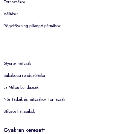
Tornazsákok
Válltáska
Rögzítőszalag pillangó párnához
Gyerek hátizsák
Babakocsi rendezőtáska
La Millou bundazsák
Női Táskák és hátizsákok Tornazsák
Stílusos hátizsákok
Gyakran keresett