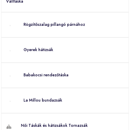
Rögzítőszalag pillangó párnához
Gyerek hátizsák
Babakocsi rendezőtáska
La Millou bundazsák
Női Táskák és hátizsákok Tornazsák