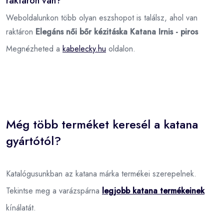
raktáron van?
Weboldalunkon több olyan eszshopot is találsz, ahol van
raktáron
Elegáns női bőr kézitáska Katana Irnis - piros
Megnézheted a
kabelecky.hu
oldalon.
Még több terméket keresél a katana
gyártótól?
Katalógusunkban az katana márka termékei szerepelnek.
Tekintse meg a varázspárna
legjobb katana termékeinek
kínálatát.