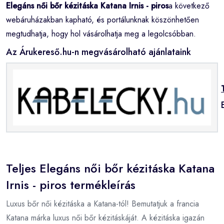
Elegáns női bőr kézitáska Katana Irnis - piros
a következő
webáruházakban kapható, és portálunknak köszönhetően
megtudhatja, hogy hol vásárolhatja meg a legolcsóbban.
Az Árukereső.hu-n megvásárolható ajánlataink
Teljes Elegáns női bőr kézitáska Katana
Irnis - piros termékleírás
Luxus bőr női kézitáska a Katana-tól! Bemutatjuk a francia
Katana márka luxus női bőr kézitáskáját. A kézitáska igazán