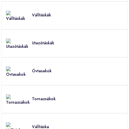
Válltáskák
Utazótáskák
Övtasakok
Tornazsákok
Válltáska