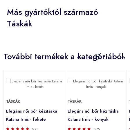
Más gyártóktól származó
Táskák
További termékek a kategóriából
TÁSKÁK
TÁSKÁK
Elegáns női bőr kézitáska
Elegáns női bőr kézitáska
Katana Irnis - fekete
Katana Irnis - konyak
5/5
5/5