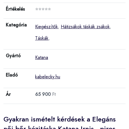
Értékelés
⭐⭐⭐⭐⭐
Kategória
Kiegészítők
,
Hátizsákok táskák zsákok
,
Táskák
,
Gyártó
Katana
Eladó
kabelecky.hu
Ár
65 900
Ft
Gyakran ismételt kérdések a Elegáns
női bőr kézitáska Katana Irnis - piros