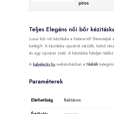
piros
Teljes Elegáns női bőr kézitásk
Luxus bőr női kézitáska a Katana-tól! Bemutatjuk a
kielégíti. A kézitáska cipzárral záródik, belső ré
és egy cipzáras zseb. A kézitáska hátulján találs
A
kabelecky.hu
webáruházban a
táskák
kategóri
Paraméterek
Elérhetőség
Raktáron