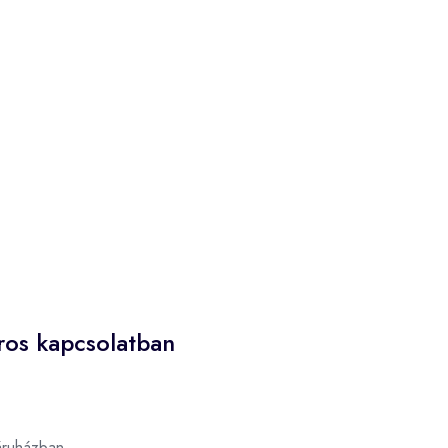
iros kapcsolatban
ruházban.