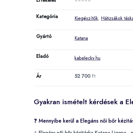
Értékelés
⭐⭐⭐⭐⭐
Kategória
Kiegészítők
,
Hátizsákok tásk
Gyártó
Katana
Eladó
kabelecky.hu
Ár
52 700
Ft
Gyakran ismételt kérdések a El
❓ Mennyibe kerül a Elegáns női bőr kézitá
A
Elegáns női bőr kézitáska Katana Ligena - p