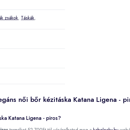
ák zsákok
,
Táskák
,
egáns női bőr kézitáska Katana Ligena - p
ska Katana Ligena - piros?
iros
terméket 52 700Ft-tól vásárolhatod meg a
kabelecky.hu
webá