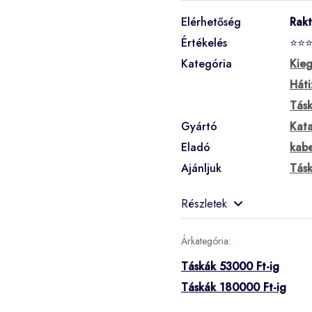
Elérhetőség
Rak
Értékelés
⭐⭐
Kategória
Kieg
Háti
Tás
Gyártó
Kat
Eladó
kabe
Ajánljuk
Tás
Részletek
Árkategória:
Táskák 53000 Ft-ig
Táskák 180000 Ft-ig