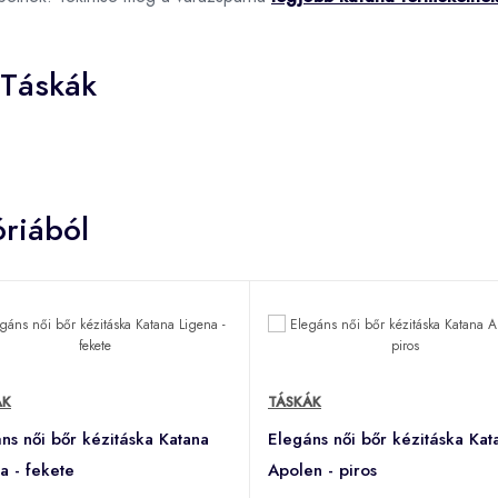
 Táskák
riából
ÁK
TÁSKÁK
ns női bőr kézitáska Katana
Elegáns női bőr kézitáska Kat
a - fekete
Apolen - piros