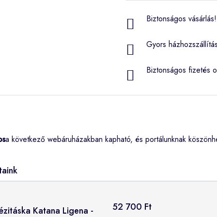
Biztonságos vásárlás! 
Gyors házhozszállítá
Biztonságos fizetés o
os
a következő webáruházakban kapható, és portálunknak köszönhe
taink
52 700 Ft
ézitáska Katana Ligena -