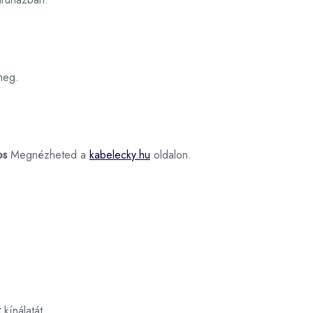
meg.
os
Megnézheted a
kabelecky.hu
oldalon.
k
kínálatát.