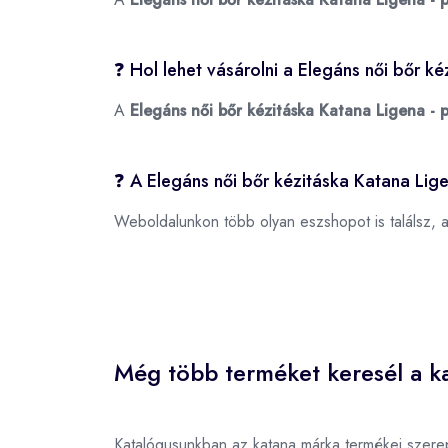
❓ Hol lehet vásárolni a Elegáns női bőr k
A
Elegáns női bőr kézitáska Katana Ligena - p
❓ A Elegáns női bőr kézitáska Katana Lige
Weboldalunkon több olyan eszshopot is találsz, 
Még több terméket keresél a ka
Katalógusunkban az katana márka termékei szere