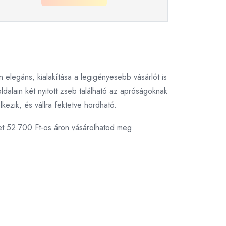
n elegáns, kialakítása a legigényesebb vásárlót is
ldalain két nyitott zseb található az apróságoknak
kezik, és vállra fektetve hordható.
et 52 700 Ft-os áron vásárolhatod meg.