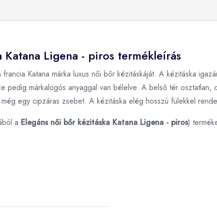
a Katana Ligena - piros termékleírás
 francia Katana márka luxus női bőr kézitáskáját. A kézitáska igazá
sze pedig márkalogós anyaggal van bélelve. A belső tér osztatlan, o
z még egy cipzáras zsebet. A kézitáska elég hosszú fülekkel rendel
ából a
Elegáns női bőr kézitáska Katana Ligena - piros
) termék