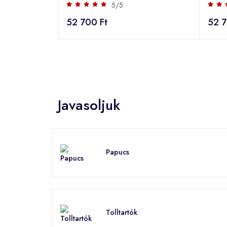
5/5
52 700 Ft
52 7
Javasoljuk
Papucs
Tolltartók