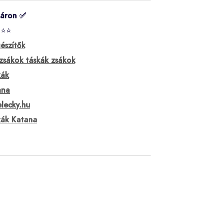
táron ✅
⭐⭐⭐
észítők
zsákok táskák zsákok
kák
ana
lecky.hu
kák Katana