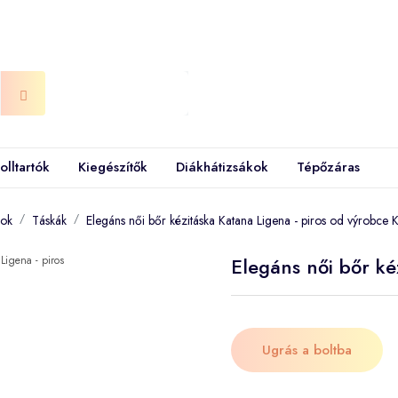
olltartók
Kiegészítők
Diákhátizsákok
Tépőzáras
kok
Táskák
Elegáns női bőr kézitáska Katana Ligena - piros od výrobce 
Elegáns női bőr ké
Ugrás a boltba