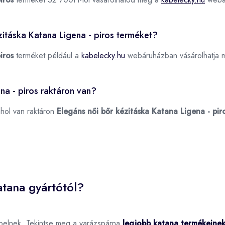
ézitáska Katana Ligena - piros terméket?
iros
terméket például a
kabelecky.hu
webáruházban vásárolhatja 
na - piros raktáron van?
ahol van raktáron
Elegáns női bőr kézitáska Katana Ligena - pir
tana gyártótól?
pelnek. Tekintse meg a varázspárna
legjobb katana termékeine