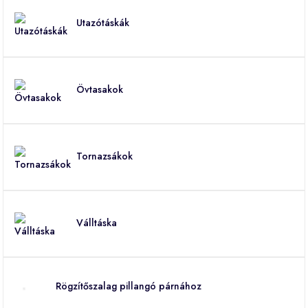
Utazótáskák
Övtasakok
Tornazsákok
Válltáska
Rögzítőszalag pillangó párnához