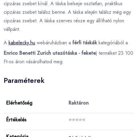
cipzáras zsebet kínál. A táska belseje osztatlan, praktikus
cipzáras zsebet találsz benne. A táska elején találsz még egy
cipzáras zsebet. A táska szerves része egy állítható nylon
vállpánt.
A
kabelecky.hu
webáruházban a
férfi táskák
kategóriából a
Enrico Benetti Zurich utazótáska - fekete
) terméket 23 100
Ft-os áron vásárolhatod meg.
Paraméterek
Elérhetőség
Raktáron
Értékelés
⭐⭐⭐⭐⭐
Kategória