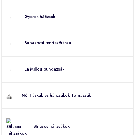
Gyerek hátizsák
Babakocsi rendezőtáska
La Millou bundazsák
Női Táskák és hátizsákok Tornazsák
Stílusos hátizsákok