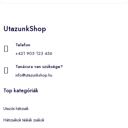
UtazunkShop
Telefon
+421 905 123 456
Tanácsra van szüksége?
info@utazunkshop.hu
Top kategóriák
Utazós hátizsák
Hátizsákok táskák zsákok