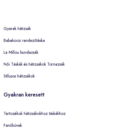
Gyerek hátizsák
Babakocsi rendezőtáska
La Millou bundazsák
Női Táskák és hátizsákok Tornazsák
Stílusos hátizsákok
Gyakran keresett
Tartozékok hátizsákokhoz táskákhoz
Fenőkövek