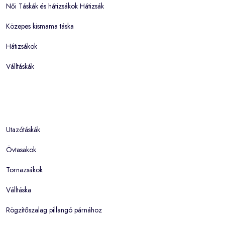
Női Táskák és hátizsákok Hátizsák
Közepes kismama táska
Hátizsákok
Válltáskák
Utazótáskák
Övtasakok
Tornazsákok
Válltáska
Rögzítőszalag pillangó párnához