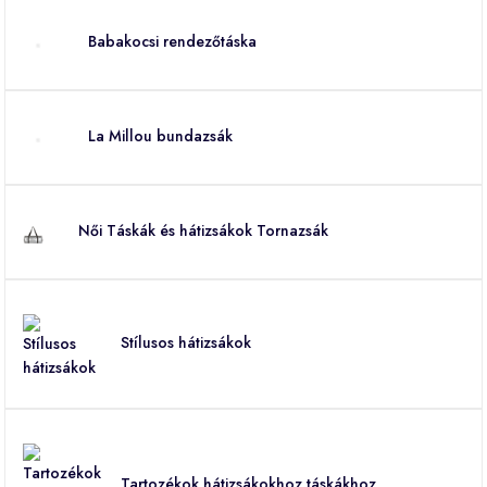
Babakocsi rendezőtáska
La Millou bundazsák
Női Táskák és hátizsákok Tornazsák
Stílusos hátizsákok
Tartozékok hátizsákokhoz táskákhoz