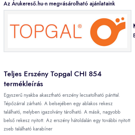
Az Árukereső.hu-n megvásárolható ajánlataink
Teljes Erszény Topgal CHI 854
termékleírás
Egyszerű nyakba akasztható erszény lecsatolható pánttal.
Tépőzárral zárható. A belsejében egy ablakos rekesz
található, melyben igazolvány tárolható. A másik, nagyobb
belső rekesz nyitott. Az erszény hátoldalán egy további nyitott
zseb található karabíner