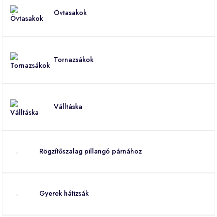
Övtasakok
Tornazsákok
Válltáska
Rögzítőszalag pillangó párnához
Gyerek hátizsák