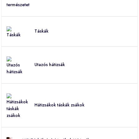
Táskák
Utazós hátizsák
Hátizsákok táskák zsákok