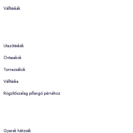
Válltáskák
Utazótáskák
Övtasakok
Tornazsákok
Válltáska
Rögzítőszalag pillangó párnához
Gyerek hátizsák