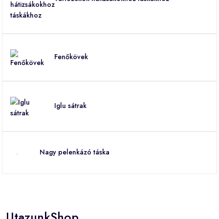
Fenőkövek
Iglu sátrak
Nagy pelenkázó táska
UtazunkShop