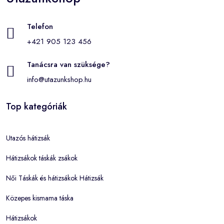
Telefon
+421 905 123 456
Tanácsra van szüksége?
info@utazunkshop.hu
Top kategóriák
Utazós hátizsák
Hátizsákok táskák zsákok
Női Táskák és hátizsákok Hátizsák
Közepes kismama táska
Hátizsákok