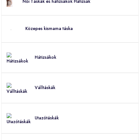
Női Táskák és hátizsákok Hátizsák
Közepes kismama táska
Hátizsákok
Válltáskák
Utazótáskák