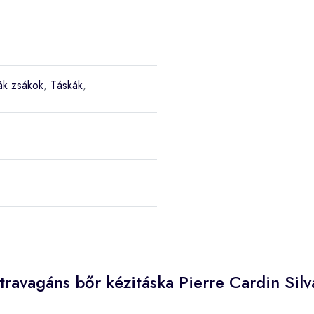
ák zsákok
,
Táskák
,
travagáns bőr kézitáska Pierre Cardin Silv