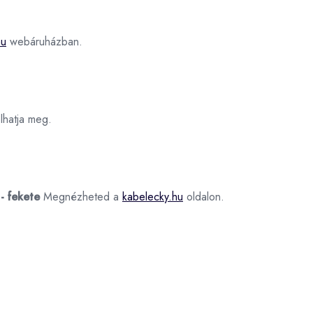
hu
webáruházban.
hatja meg.
- fekete
Megnézheted a
kabelecky.hu
oldalon.