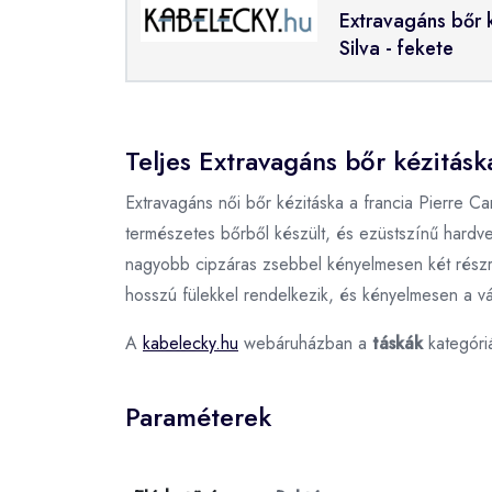
Extravagáns bőr k
Silva - fekete
Teljes Extravagáns bőr kézitásk
Extravagáns női bőr kézitáska a francia Pierre C
természetes bőrből készült, és ezüstszínű hardver
nagyobb cipzáras zsebbel kényelmesen két részre 
hosszú fülekkel rendelkezik, és kényelmesen a vál
A
kabelecky.hu
webáruházban a
táskák
kategóri
Paraméterek