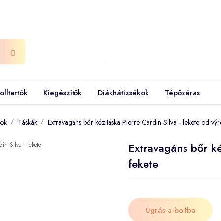
olltartók
Kiegészítők
Diákhátizsákok
Tépőzáras
kok
Táskák
Extravagáns bőr kézitáska Pierre Cardin Silva - fekete od vý
Extravagáns bőr kéz
fekete
Ugrás a boltba