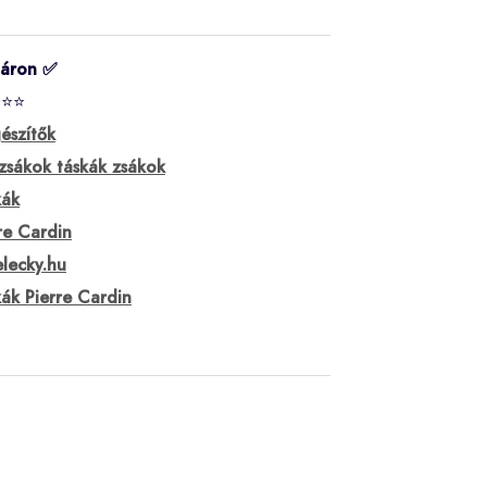
táron ✅
⭐⭐⭐
észítők
zsákok táskák zsákok
kák
re Cardin
lecky.hu
ák Pierre Cardin