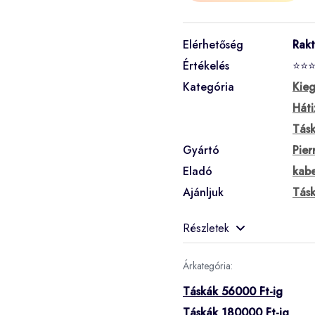
Elérhetőség
Rak
Értékelés
⭐⭐
Kategória
Kieg
Háti
Tás
Gyártó
Pier
Eladó
kabe
Ajánljuk
Tásk
Részletek
Árkategória:
Táskák 56000 Ft-ig
Táskák 180000 Ft-ig