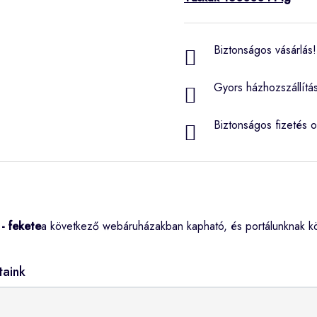
Biztonságos vásárlás! 
Gyors házhozszállítá
Biztonságos fizetés o
- fekete
a következő webáruházakban kapható, és portálunknak kö
taink