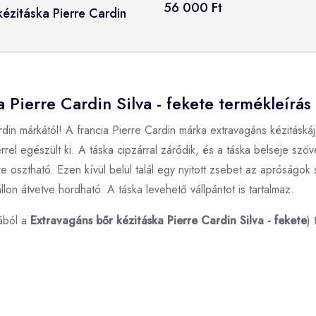
56 000 Ft
ézitáska Pierre Cardin
a Pierre Cardin Silva - fekete termékleírás
ardin márkától! A francia Pierre Cardin márka extravagáns kézitás
rel egészült ki. A táska cipzárral záródik, és a táska belseje szö
osztható. Ezen kívül belül talál egy nyitott zsebet az apróságok
lon átvetve hordható. A táska levehető vállpántot is tartalmaz.
ából a
Extravagáns bőr kézitáska Pierre Cardin Silva - fekete
)