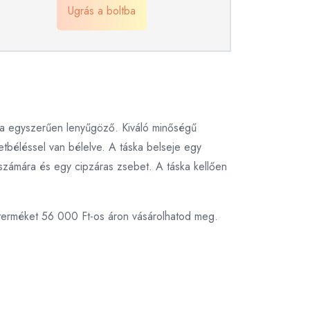
Ugrás a boltba
kája egyszerűen lenyűgöző. Kiváló minőségű
vetbéléssel van bélelve. A táska belseje egy
 számára és egy cipzáras zsebet. A táska kellően
 terméket 56 000 Ft-os áron vásárolhatod meg.