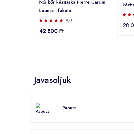
Női bőr kézitáska Pierre Cardin
kézit
Leonas - fekete
5/5
28 0
42 800 Ft
Javasoljuk
Papucs