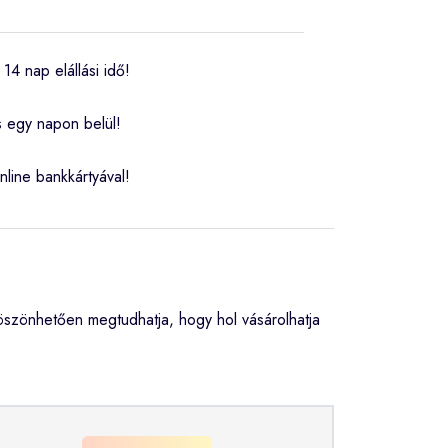
14 nap elállási idő!
s egy napon belül!
nline bankkártyával!
szönhetően megtudhatja, hogy hol vásárolhatja