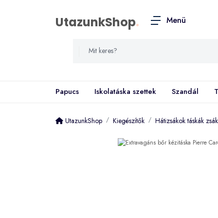
UtazunkShop
.
Menü
Papucs
Iskolatáska szettek
Szandál
T
UtazunkShop
Kiegészítők
Hátizsákok táskák zsá