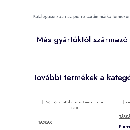
Katalógusunkban az pierre cardin márka terméke
Más gyártóktól származó
További termékek a kategó
TÁSK
TÁSKÁK
Pierr