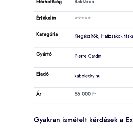
Elérhetőség
Raktáron
Értékelés
⭐⭐⭐⭐⭐
Kategória
Kiegészítők
,
Hátizsákok tásk
Gyártó
Pierre Cardin
Eladó
kabelecky.hu
Ár
56 000
Ft
Gyakran ismételt kérdések a Ex