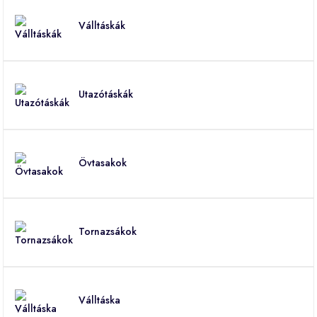
Válltáskák
Utazótáskák
Övtasakok
Tornazsákok
Válltáska