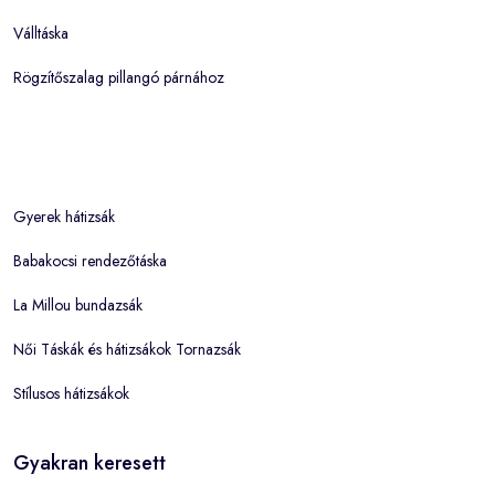
Válltáska
Rögzítőszalag pillangó párnához
Gyerek hátizsák
Babakocsi rendezőtáska
La Millou bundazsák
Női Táskák és hátizsákok Tornazsák
Stílusos hátizsákok
Gyakran keresett