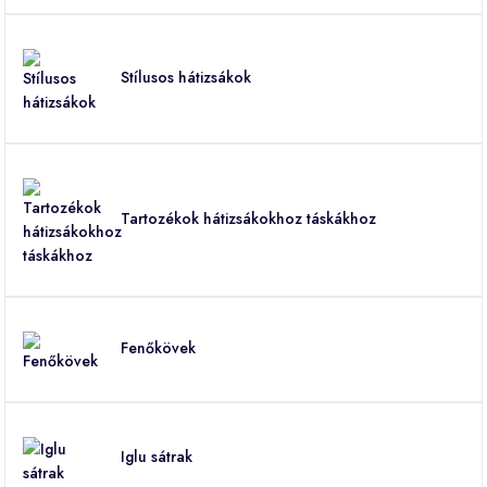
Stílusos hátizsákok
Tartozékok hátizsákokhoz táskákhoz
Fenőkövek
Iglu sátrak