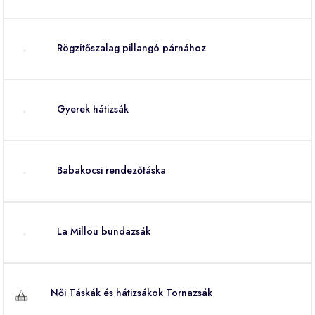
Rögzítőszalag pillangó párnához
Gyerek hátizsák
Babakocsi rendezőtáska
La Millou bundazsák
Női Táskák és hátizsákok Tornazsák