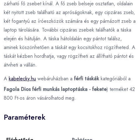
zárható fő zsebet kínál. A fő zseb belseje osztatlan, oldalain
két nyitott zseb található az apróságoknak, egy cipzáras zseb,
két fogantyú az íróeszközök számára és egy párnázott zseb a
laptop tárolására. További cipzáras zsebek találhatók a táska
elején és hátulján. A táska hátoldalán egy pántot találsz,
aminek köszönhetően a táskát egy kocsitokhoz rögzítheted. A
táskát kézben hordhatja, vagy rögzítheti az állítható pántot és
átviheti a vállán.
A
kabelecky.hu
webáruházban a
férfi táskák
kategóriából a
Fagola Dios férfi munkás laptoptáska - fekete
) terméket 42
800 Ft-os áron vásárolhatod meg.
Paraméterek