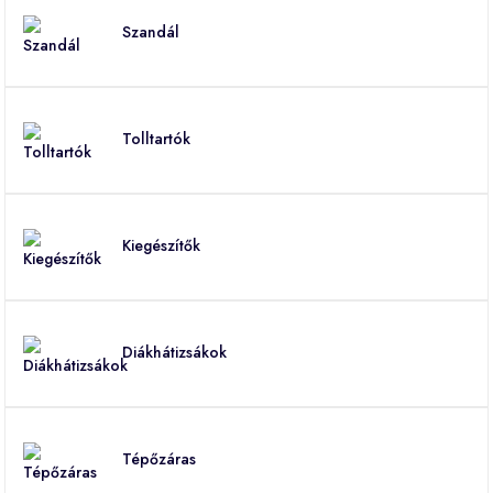
Szandál
Tolltartók
Kiegészítők
Diákhátizsákok
Tépőzáras