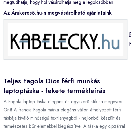
megtudhatja, hogy hol vásárolhatja meg a legolcsóbban.
Az Árukereső.hu-n megvásárolható ajánlataink
Teljes Fagola Dios férfi munkás
laptoptáska - fekete termékleírás
A Fagola laptop táska elegáns és egyszerű stílusa megnyeri
Önt! A francia Fagola márka elegáns vállon áthelyezett férfi
táskája kiváló minőségű textilanyagból - nejlonból készült és
természetes bőr elemekkel kiegészítve. A táska egy cipzárral