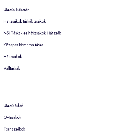
Utazós hátizsák
Hátizsákok táskák zsákok
Női Táskák és hátizsákok Hátizsák
Közepes kismama táska
Hátizsákok
Válltáskák
Utazótáskák
Övtasakok
Tornazsákok