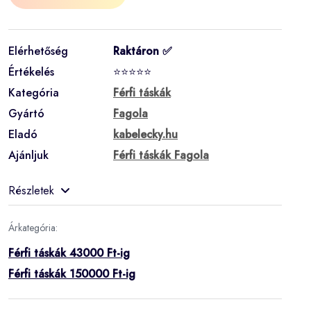
Elérhetőség
Raktáron ✅
Értékelés
⭐⭐⭐⭐⭐
Kategória
Férfi táskák
Gyártó
Fagola
Eladó
kabelecky.hu
Ajánljuk
Férfi táskák Fagola
Részletek
Árkategória:
Férfi táskák 43000 Ft-ig
Férfi táskák 150000 Ft-ig