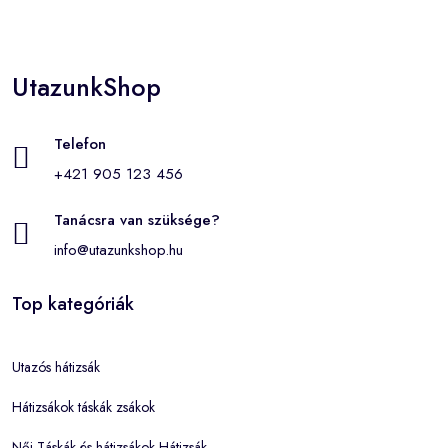
UtazunkShop
Telefon
+421 905 123 456
Tanácsra van szüksége?
info@utazunkshop.hu
Top kategóriák
Utazós hátizsák
Hátizsákok táskák zsákok
Női Táskák és hátizsákok Hátizsák