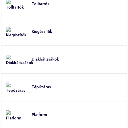
Tolltartók
Kiegészítők
Diákhátizsákok
Tépőzáras
Platform