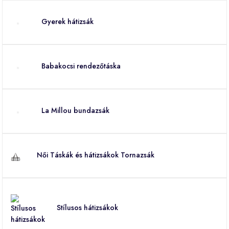
Gyerek hátizsák
Babakocsi rendezőtáska
La Millou bundazsák
Női Táskák és hátizsákok Tornazsák
Stílusos hátizsákok