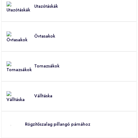
Utazótáskák
Övtasakok
Tornazsákok
Válltáska
Rögzítőszalag pillangó párnához