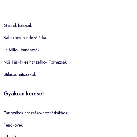
Gyerek hátizsák
Babakocsi rendezőtáska
La Millou bundazsák
Női Táskák és hátizsákok Tornazsák
Stílusos hátizsákok
Gyakran keresett
Tartozékok hátizsákokhoz táskákhoz
Fenőkövek