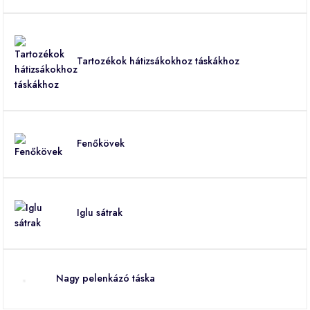
Tartozékok hátizsákokhoz táskákhoz
Fenőkövek
Iglu sátrak
Nagy pelenkázó táska