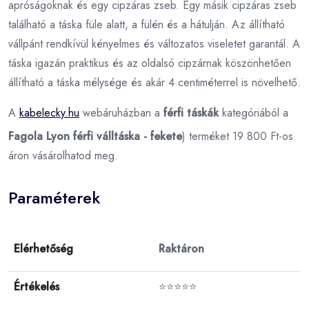
apróságoknak és egy cipzáras zseb. Egy másik cipzáras zseb
található a táska füle alatt, a fülén és a hátulján. Az állítható
vállpánt rendkívül kényelmes és változatos viseletet garantál. A
táska igazán praktikus és az oldalsó cipzárnak köszönhetően
állítható a táska mélysége és akár 4 centiméterrel is növelhető.
A
kabelecky.hu
webáruházban a
férfi táskák
kategóriából a
Fagola Lyon férfi válltáska - fekete
) terméket 19 800 Ft-os
áron vásárolhatod meg.
Paraméterek
Elérhetőség
Raktáron
Értékelés
⭐⭐⭐⭐⭐