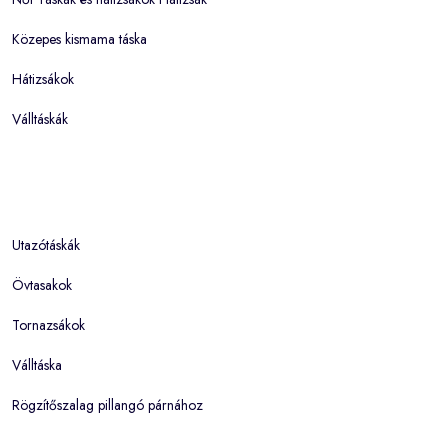
Közepes kismama táska
Hátizsákok
Válltáskák
Utazótáskák
Övtasakok
Tornazsákok
Válltáska
Rögzítőszalag pillangó párnához