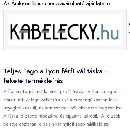
Az Árukereső.hu-n megvásárolható ajánlataink
Teljes Fagola Lyon férfi válltáska -
fekete termékleírás
A francia Fagola márka vintage válltáskája. A francia Fagola
márka férfi vintage válltáskája kiváló minőségű vászon textil
anyagból készült, és természetes bőr elemekkel kiegészítve.
A táska fő zsebe tépőzárral és cipzárral záródik. A fő zseb
belseje osztatlan, oldalain két nyitott zseb található az