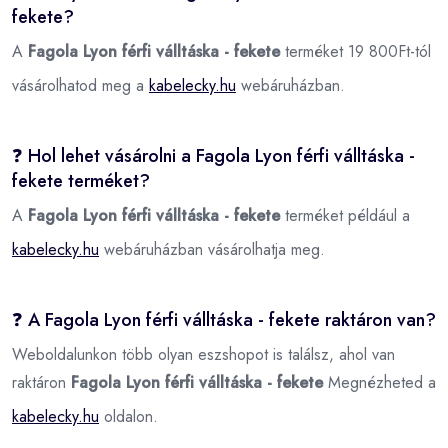
fekete?
A
Fagola Lyon férfi válltáska - fekete
terméket 19 800Ft-tól
vásárolhatod meg a
kabelecky.hu
webáruházban.
❓ Hol lehet vásárolni a Fagola Lyon férfi válltáska -
fekete terméket?
A
Fagola Lyon férfi válltáska - fekete
terméket például a
kabelecky.hu
webáruházban vásárolhatja meg.
❓ A Fagola Lyon férfi válltáska - fekete raktáron van?
Weboldalunkon több olyan eszshopot is találsz, ahol van
raktáron
Fagola Lyon férfi válltáska - fekete
Megnézheted a
kabelecky.hu
oldalon.