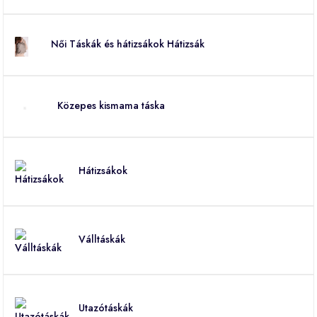
Női Táskák és hátizsákok Hátizsák
Közepes kismama táska
Hátizsákok
Válltáskák
Utazótáskák