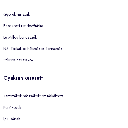
Gyerek hátizsák
Babakocsi rendezőtáska
La Millou bundazsák
Női Táskák és hátizsákok Tornazsák
Stílusos hátizsákok
Gyakran keresett
Tartozékok hátizsákokhoz táskákhoz
Fenőkövek
Iglu sátrak