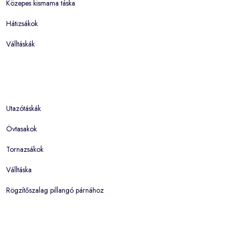
Közepes kismama táska
Hátizsákok
Válltáskák
Utazótáskák
Övtasakok
Tornazsákok
Válltáska
Rögzítőszalag pillangó párnához