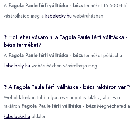
A
Fagola Paule férfi válltáska - bézs
terméket 16 500Ft-tól
vásárolhatod meg a
kabelecky.hu
webáruházban.
❓ Hol lehet vásárolni a Fagola Paule férfi válltáska -
bézs terméket?
A
Fagola Paule férfi válltáska - bézs
terméket például a
kabelecky.hu
webáruházban vásárolhatja meg.
❓ A Fagola Paule férfi válltáska - bézs raktáron van?
Weboldalunkon több olyan eszshopot is találsz, ahol van
raktáron
Fagola Paule férfi válltáska - bézs
Megnézheted a
kabelecky.hu
oldalon.