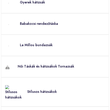
Gyerek hátizsák
Babakocsi rendezőtáska
La Millou bundazsák
Női Táskák és hátizsákok Tornazsák
Stílusos hátizsákok