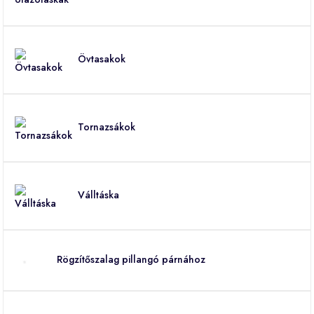
Övtasakok
Tornazsákok
Válltáska
Rögzítőszalag pillangó párnához