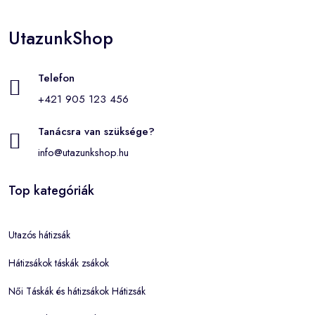
UtazunkShop
Telefon
+421 905 123 456
Tanácsra van szüksége?
info@utazunkshop.hu
Top kategóriák
Utazós hátizsák
Hátizsákok táskák zsákok
Női Táskák és hátizsákok Hátizsák