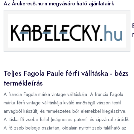
Az Árukereső.hu-n megvásárolható ajánlataink
Teljes Fagola Paule férfi válltáska - bézs
termékleírás
A francia Fagola márka vintage válltáskája. A francia Fagola
márka férfi vintage válltáskája kiváló minőségű vászon textil
anyagból készült, és természetes bőr elemekkel kiegészítve.
A táska fő zsebe füllel (mágneses patent) és cipzárral záródik.
A fő zseb belseje osztatlan, oldalain nyitott zseb található az