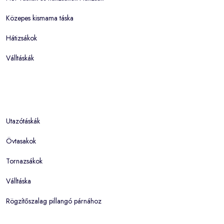
Közepes kismama táska
Hátizsákok
Válltáskák
Utazótáskák
Övtasakok
Tornazsákok
Válltáska
Rögzítőszalag pillangó párnához