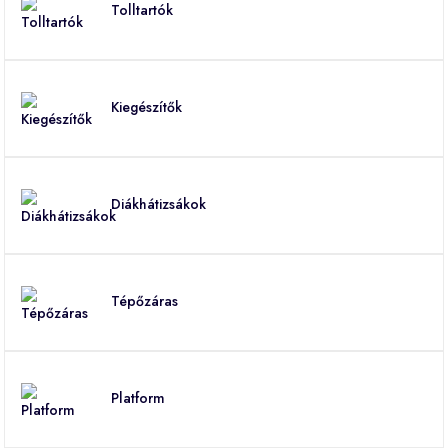
Tolltartók
Kiegészítők
Diákhátizsákok
Tépőzáras
Platform