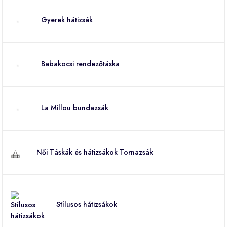
Gyerek hátizsák
Babakocsi rendezőtáska
La Millou bundazsák
Női Táskák és hátizsákok Tornazsák
Stílusos hátizsákok