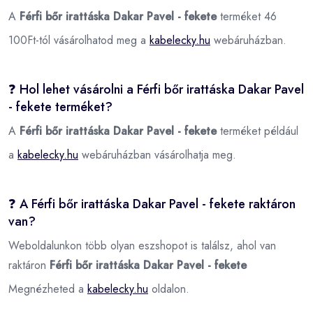
A
Férfi bőr irattáska Dakar Pavel - fekete
terméket 46
100Ft-tól vásárolhatod meg a
kabelecky.hu
webáruházban.
❓ Hol lehet vásárolni a Férfi bőr irattáska Dakar Pavel
- fekete terméket?
A
Férfi bőr irattáska Dakar Pavel - fekete
terméket például
a
kabelecky.hu
webáruházban vásárolhatja meg.
❓ A Férfi bőr irattáska Dakar Pavel - fekete raktáron
van?
Weboldalunkon több olyan eszshopot is találsz, ahol van
raktáron
Férfi bőr irattáska Dakar Pavel - fekete
Megnézheted a
kabelecky.hu
oldalon.