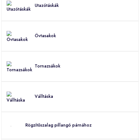
Utazótáskák
Övtasakok
Tornazsákok
Válltáska
Rögzítőszalag pillangó párnához