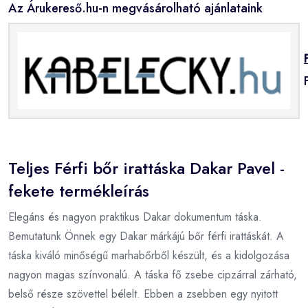
Az Árukereső.hu-n megvásárolható ajánlataink
Teljes Férfi bőr irattáska Dakar Pavel -
fekete termékleírás
Elegáns és nagyon praktikus Dakar dokumentum táska.
Bemutatunk Önnek egy Dakar márkájú bőr férfi irattáskát. A
táska kiváló minőségű marhabőrből készült, és a kidolgozása
nagyon magas színvonalú. A táska fő zsebe cipzárral zárható,
belső része szövettel bélelt. Ebben a zsebben egy nyitott