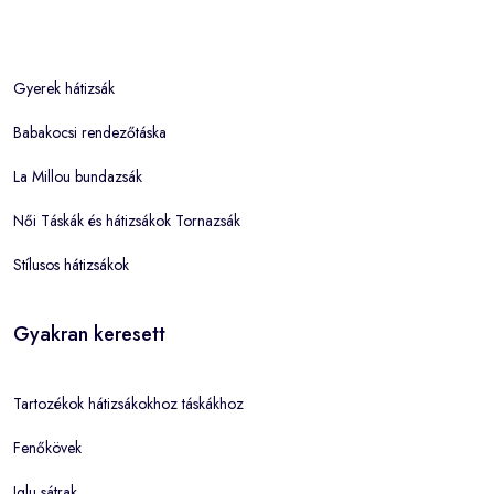
Gyerek hátizsák
Babakocsi rendezőtáska
La Millou bundazsák
Női Táskák és hátizsákok Tornazsák
Stílusos hátizsákok
Gyakran keresett
Tartozékok hátizsákokhoz táskákhoz
Fenőkövek
Iglu sátrak