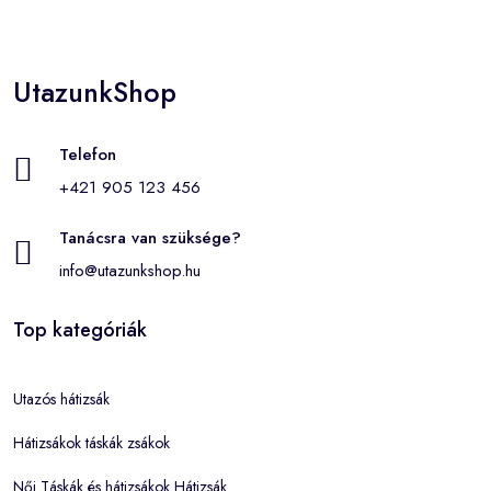
UtazunkShop
Telefon
+421 905 123 456
Tanácsra van szüksége?
info@utazunkshop.hu
Top kategóriák
Utazós hátizsák
Hátizsákok táskák zsákok
Női Táskák és hátizsákok Hátizsák