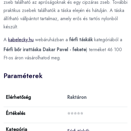
zseb található az apróságoknak és egy cipzáras zseb. További
praktikus zsebek találhatók a táska elején és hátulján. A táska
állítható vállpántot tartalmaz, amely erős és tartós nylonból
készült.
A
kabelecky.hu
webáruházban a
férfi táskák
kategóriából a
Férfi bőr irattáska Dakar Pavel - fekete
) terméket 46 100
Ft-os áron vásárolhatod meg.
Paraméterek
Elérhetőség
Raktáron
Értékelés
⭐⭐⭐⭐⭐
Kategória