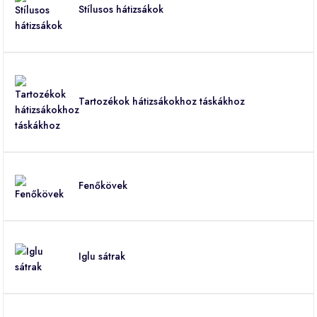
Stílusos hátizsákok
Tartozékok hátizsákokhoz táskákhoz
Fenőkövek
Iglu sátrak