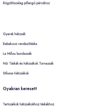
Rögzítőszalag pillangó párnához
Gyerek hátizsák
Babakocsi rendezőtáska
La Millou bundazsák
Női Táskák és hátizsákok Tornazsák
Stílusos hátizsákok
Gyakran keresett
Tartozékok hátizsákokhoz táskákhoz