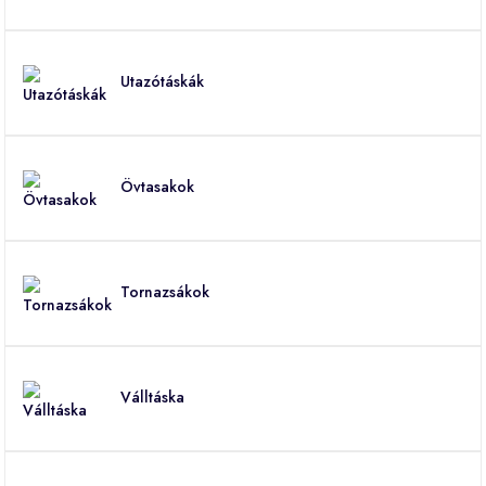
Utazótáskák
Övtasakok
Tornazsákok
Válltáska