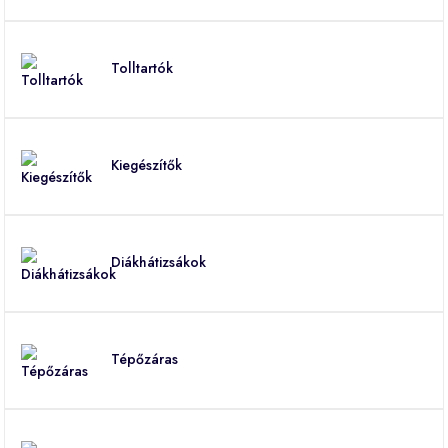
Tolltartók
Kiegészítők
Diákhátizsákok
Tépőzáras