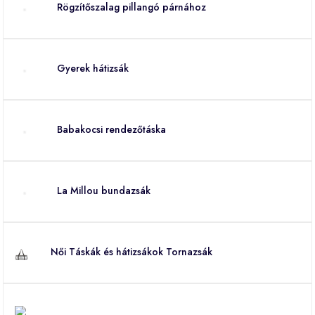
Rögzítőszalag pillangó párnához
Gyerek hátizsák
Babakocsi rendezőtáska
La Millou bundazsák
Női Táskák és hátizsákok Tornazsák