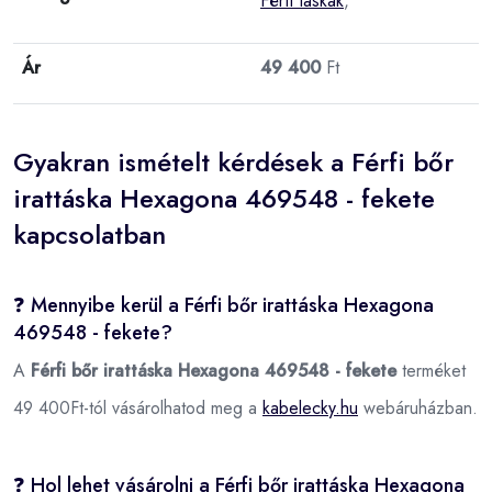
Férfi táskák
,
Ár
49 400
Ft
Gyakran ismételt kérdések a Férfi bőr
irattáska Hexagona 469548 - fekete
kapcsolatban
❓ Mennyibe kerül a Férfi bőr irattáska Hexagona
469548 - fekete?
A
Férfi bőr irattáska Hexagona 469548 - fekete
terméket
49 400Ft-tól vásárolhatod meg a
kabelecky.hu
webáruházban.
❓ Hol lehet vásárolni a Férfi bőr irattáska Hexagona