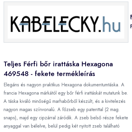
Teljes Férfi bőr irattáska Hexagona
469548 - fekete termékleírás
Elegáns és nagyon praktikus Hexagona dokumentumtáska. A
francia Hexagona márkától egy bőr férfi irattáskát mutatunk be.
A táska kiváló minőségű marhabőrből készült, és a kivitelezés
nagyon magas színvonalú. A főzseb egy patenttal (2 mag.
snaps), majd egy cipzárral záródik. A zseb belső része fekete
anyaggal van bélelve, belül pedig két nyitott zseb található