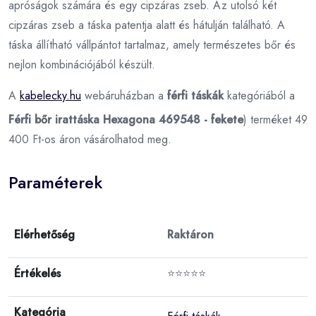
apróságok számára és egy cipzáras zseb. Az utolsó két
cipzáras zseb a táska patentja alatt és hátulján található. A
táska állítható vállpántot tartalmaz, amely természetes bőr és
nejlon kombinációjából készült.
A
kabelecky.hu
webáruházban a
férfi táskák
kategóriából a
Férfi bőr irattáska Hexagona 469548 - fekete
) terméket 49
400 Ft-os áron vásárolhatod meg.
Paraméterek
Elérhetőség
Raktáron
Értékelés
⭐⭐⭐⭐⭐
Kategória