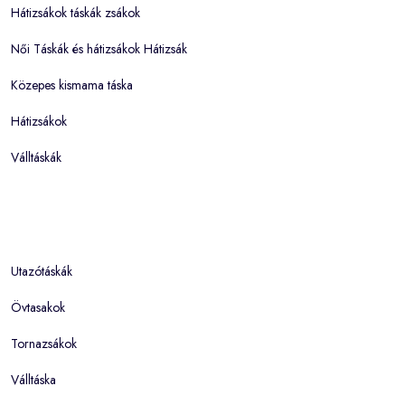
Hátizsákok táskák zsákok
Női Táskák és hátizsákok Hátizsák
Közepes kismama táska
Hátizsákok
Válltáskák
Utazótáskák
Övtasakok
Tornazsákok
Válltáska