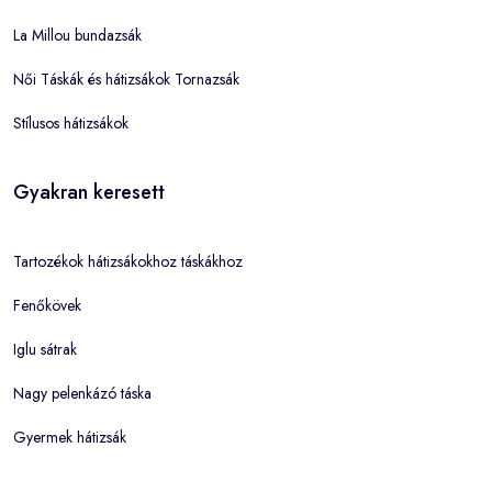
La Millou bundazsák
Női Táskák és hátizsákok Tornazsák
Stílusos hátizsákok
Gyakran keresett
Tartozékok hátizsákokhoz táskákhoz
Fenőkövek
Iglu sátrak
Nagy pelenkázó táska
Gyermek hátizsák