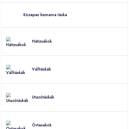
Közepes kismama táska
Hátizsákok
Válltáskák
Utazótáskák
Övtasakok