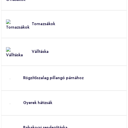
Tornazsákok
Válltáska
Rögzítőszalag pillangó párnához
Gyerek hátizsák
Babakocsi rendezőtáska