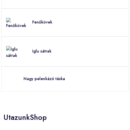
Fenőkövek
Iglu sátrak
Nagy pelenkázó táska
UtazunkShop