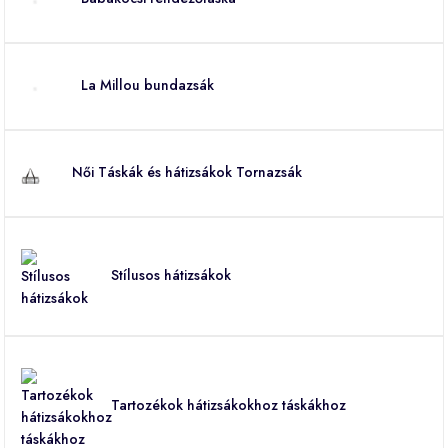
La Millou bundazsák
Női Táskák és hátizsákok Tornazsák
Stílusos hátizsákok
Tartozékok hátizsákokhoz táskákhoz