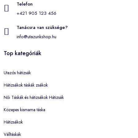
Telefon
+421 905 123 456
Tanácsra van szüksége?
info@utazunkshop.hu
Top kategóriák
Utazós hátizsák
Hátizsákok táskák zsákok
Női Táskák és hátizsákok Hátizsák
Közepes kismama táska
Hátizsákok
Válltáskák