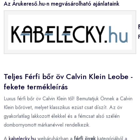
Az Árukereső.hu-n megvásárolható ajánlataink
Teljes Férfi bőr öv Calvin Klein Leobe -
fekete termékleírás
Luxus férfi bőr öv Calvin Klein től! Bemutatjuk Önnek a Calvin
Klein bőrövet, melyet klasszikus ezüst csat díszít. Az öv
gyakorlatilag lakkozott élekkel és a fémcsat alsó szélén
dombornyomott márkanévvel rendelkezik.
A
kabelecky.hu
webáruházban a
férfi övek
kategóriából a