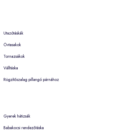
Utazótáskák
Övtasakok
Tornazsákok
Válltáska
Rögzítőszalag pillangó párnához
Gyerek hátizsák
Babakocsi rendezőtáska