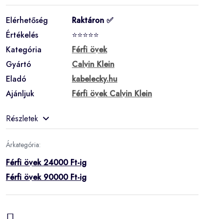
Elérhetőség
Raktáron ✅
Értékelés
⭐⭐⭐⭐⭐
Kategória
Férfi övek
Gyártó
Calvin Klein
Eladó
kabelecky.hu
Ajánljuk
Férfi övek Calvin Klein
Részletek
Árkategória:
Férfi övek 24000 Ft-ig
Férfi övek 90000 Ft-ig