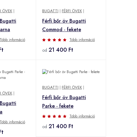
FI ÖVEK
|
BUGATTI
|
FÉRFI ÖVEK
|
 Bugatti
Férfi bőr öv Bugatti
arna
Commod - fekete
Több információ
Több információ
Ft
21 400 Ft
od
BUGATTI
|
FÉRFI ÖVEK
|
FI ÖVEK
|
Férfi bőr öv Bugatti
 Bugatti
Parke - fekete
na
Több információ
Több információ
21 400 Ft
od
Ft