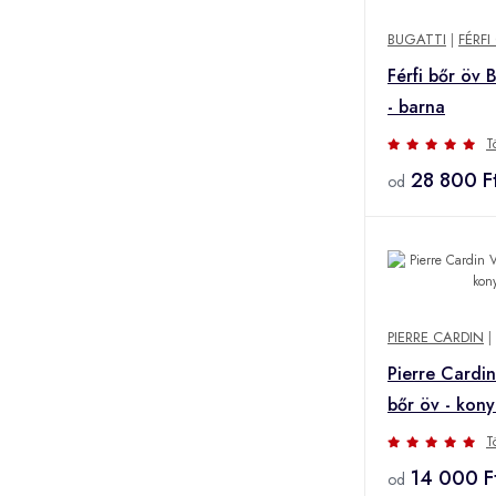
BUGATTI
|
FÉRFI
Férfi bőr öv 
- barna
T
28 800 F
od
PIERRE CARDIN
|
Pierre Cardin 
bőr öv - kon
T
14 000 F
od