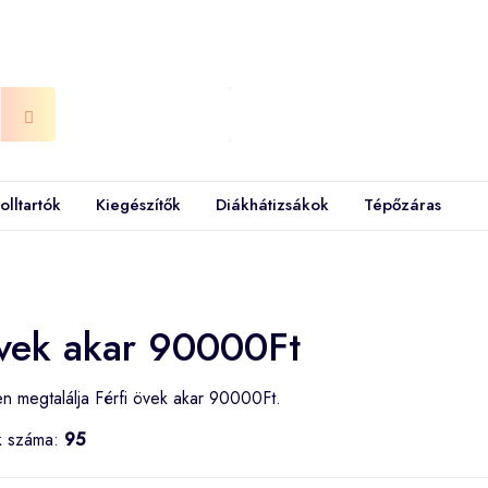
olltartók
Kiegészítők
Diákhátizsákok
Tépőzáras
övek akar 90000Ft
n megtalálja Férfi övek akar 90000Ft.
k száma:
95