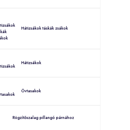
Hátizsákok táskák zsákok
Hátizsákok
Övtasakok
Rögzítőszalag pillangó párnához