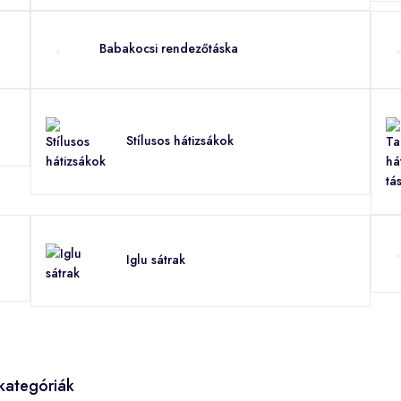
Babakocsi rendezőtáska
Stílusos hátizsákok
Iglu sátrak
kategóriák