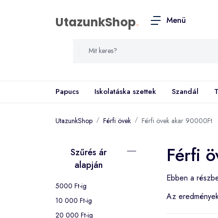
UtazunkShop
.
Menü
Papucs
Iskolatáska szettek
Szandál
T
UtazunkShop
Férfi övek
Férfi övek akar 90000Ft
Férfi 
Szűrés ár
alapján
Ebben a részbe
5000 Ft-ig
Az eredménye
10 000 Ft-ig
20 000 Ft-ig