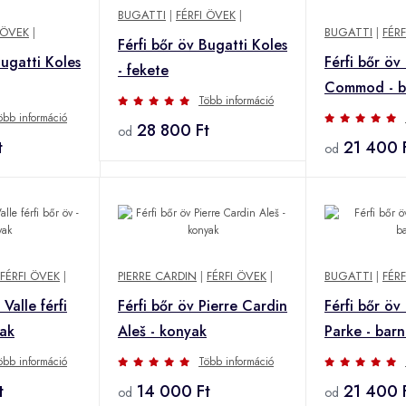
BUGATTI
|
FÉRFI ÖVEK
|
 ÖVEK
|
BUGATTI
|
FÉR
Férfi bőr öv Bugatti Koles
Bugatti Koles
Férfi bőr öv
- fekete
Commod - b
Több információ
öbb információ
28 800 Ft
od
t
21 400 
od
FÉRFI ÖVEK
|
PIERRE CARDIN
|
FÉRFI ÖVEK
|
BUGATTI
|
FÉR
Valle férfi
Férfi bőr öv Pierre Cardin
Férfi bőr öv
yak
Aleš - konyak
Parke - bar
öbb információ
Több információ
t
14 000 Ft
21 400 
od
od