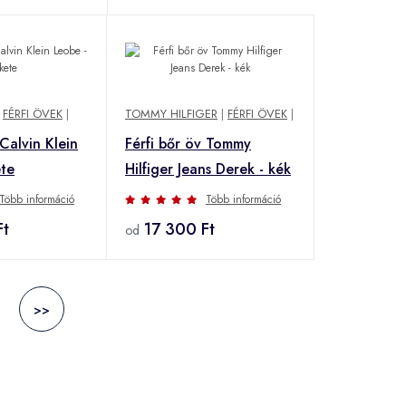
|
FÉRFI ÖVEK
|
TOMMY HILFIGER
|
FÉRFI ÖVEK
|
 Calvin Klein
Férfi bőr öv Tommy
ete
Hilfiger Jeans Derek - kék
Több információ
Több információ
Ft
17 300 Ft
od
>>