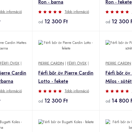
Ron - barna
Ron - fekete
öbb információ
Több információ
t
12 300 Ft
12 300 
od
od
FÉRFI ÖVEK
|
PIERRE CARDIN
|
FÉRFI ÖVEK
|
PIERRE CARDIN
Pierre Cardin
Férfi bőr öv Pierre Cardin
Férfi bőr öv
tbarna
Lotto - fekete
Milos - söté
öbb információ
Több információ
t
12 300 Ft
14 800 
od
od