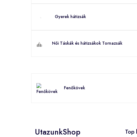
Gyerek hátizsák
Női Táskák és hátizsákok Tornazsák
Fenőkövek
UtazunkShop
Top 