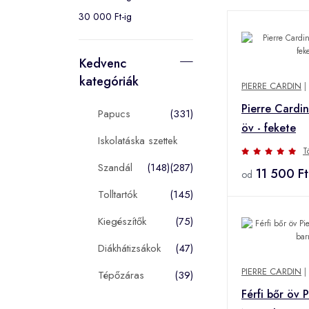
30 000 Ft-ig
Kedvenc
kategóriák
PIERRE CARDIN
|
Pierre Cardin
Papucs
(331)
öv - fekete
Iskolatáska szettek
T
Szandál
(148)
(287)
11 500 Ft
od
Tolltartók
(145)
Kiegészítők
(75)
Diákhátizsákok
(47)
PIERRE CARDIN
|
Tépőzáras
(39)
Férfi bőr öv 