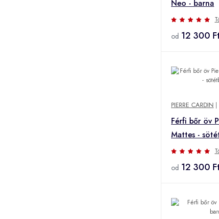
Neo - barna
T
12 300 F
od
PIERRE CARDIN
|
Férfi bőr öv 
Mattes - söté
T
12 300 F
od