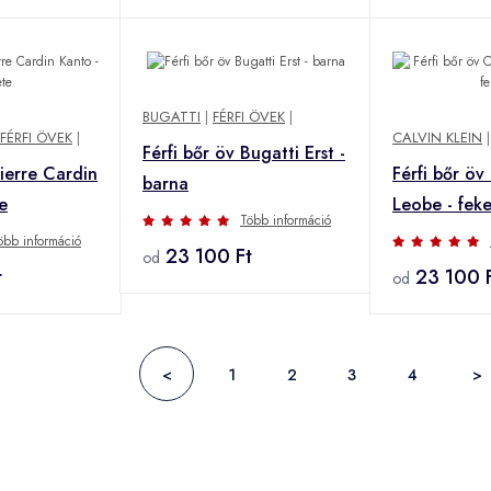
BUGATTI
|
FÉRFI ÖVEK
|
FÉRFI ÖVEK
|
CALVIN KLEIN
Férfi bőr öv Bugatti Erst -
Pierre Cardin
Férfi bőr öv
barna
e
Leobe - fek
Több információ
öbb információ
23 100 Ft
od
t
23 100 
od
<
1
2
3
4
>