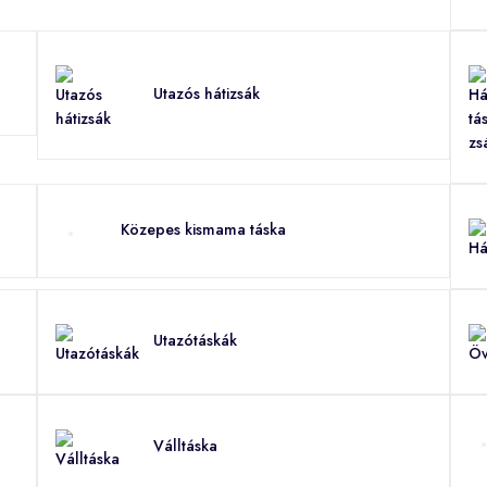
Utazós hátizsák
Közepes kismama táska
Utazótáskák
Válltáska