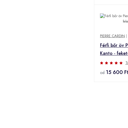
PIERRE CARDIN
|
Férfi bőr öv 
Kanto - feket
T
15 600 F
od