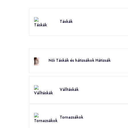
Táskák
Női Táskák és hátizsákok Hátizsák
Válltáskák
Tornazsákok