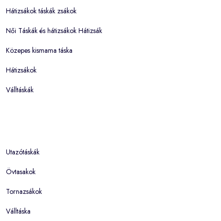
Hátizsákok táskák zsákok
Női Táskák és hátizsákok Hátizsák
Közepes kismama táska
Hátizsákok
Válltáskák
Utazótáskák
Övtasakok
Tornazsákok
Válltáska