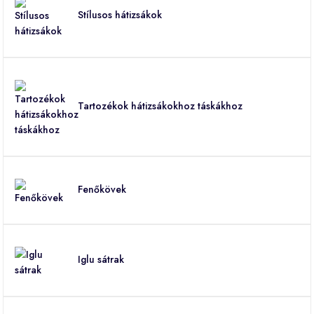
Stílusos hátizsákok
Tartozékok hátizsákokhoz táskákhoz
Fenőkövek
Iglu sátrak