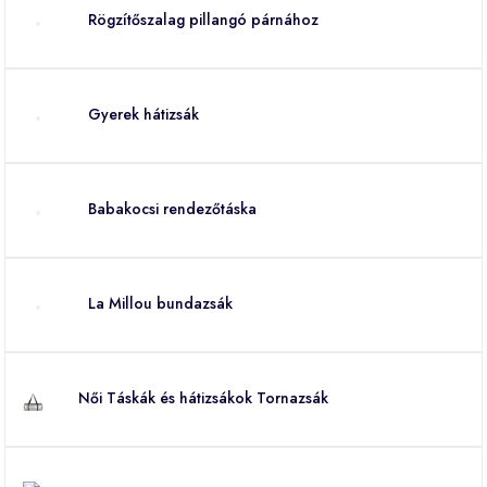
Rögzítőszalag pillangó párnához
Gyerek hátizsák
Babakocsi rendezőtáska
La Millou bundazsák
Női Táskák és hátizsákok Tornazsák