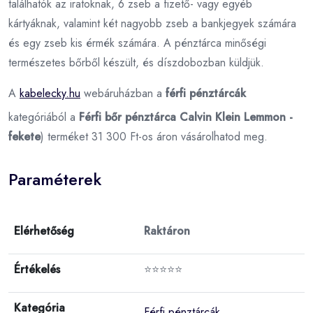
találhatók az iratoknak, 6 zseb a fizető- vagy egyéb
kártyáknak, valamint két nagyobb zseb a bankjegyek számára
és egy zseb kis érmék számára. A pénztárca minőségi
természetes bőrből készült, és díszdobozban küldjük.
A
kabelecky.hu
webáruházban a
férfi pénztárcák
kategóriából a
Férfi bőr pénztárca Calvin Klein Lemmon -
fekete
) terméket 31 300 Ft-os áron vásárolhatod meg.
Paraméterek
Elérhetőség
Raktáron
Értékelés
⭐⭐⭐⭐⭐
Kategória
Férfi pénztárcák
,