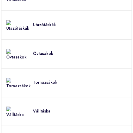
Utazótáskák
Övtasakok
Tornazsákok
Válltáska