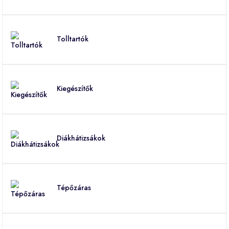
Tolltartók
Kiegészítők
Diákhátizsákok
Tépőzáras