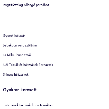
Rögzítőszalag pillangó párnához
Gyerek hátizsák
Babakocsi rendezőtáska
La Millou bundazsák
Női Táskák és hátizsákok Tornazsák
Stílusos hátizsákok
Gyakran keresett
Tartozékok hátizsákokhoz táskákhoz