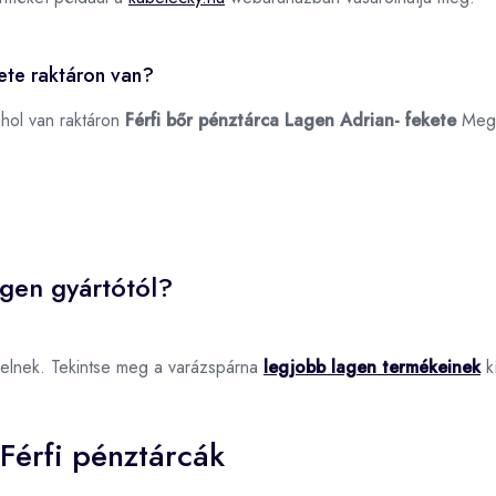
kete raktáron van?
ahol van raktáron
Férfi bőr pénztárca Lagen Adrian- fekete
Meg
agen gyártótól?
elnek. Tekintse meg a varázspárna
legjobb lagen termékeinek
kí
Férfi pénztárcák