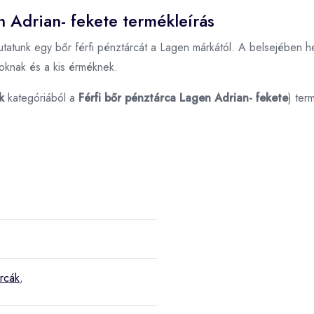
n Adrian- fekete termékleírás
utatunk egy bőr férfi pénztárcát a Lagen márkától. A belsejében he
toknak és a kis érméknek.
k
kategóriából a
Férfi bőr pénztárca Lagen Adrian- fekete
) ter
árcák
,