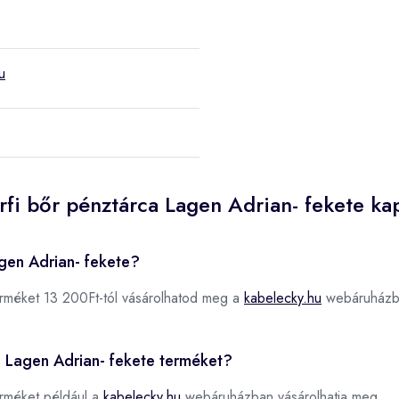
u
rfi bőr pénztárca Lagen Adrian- fekete ka
agen Adrian- fekete?
rméket 13 200Ft-tól vásárolhatod meg a
kabelecky.hu
webáruházb
ca Lagen Adrian- fekete terméket?
rméket például a
kabelecky.hu
webáruházban vásárolhatja meg.