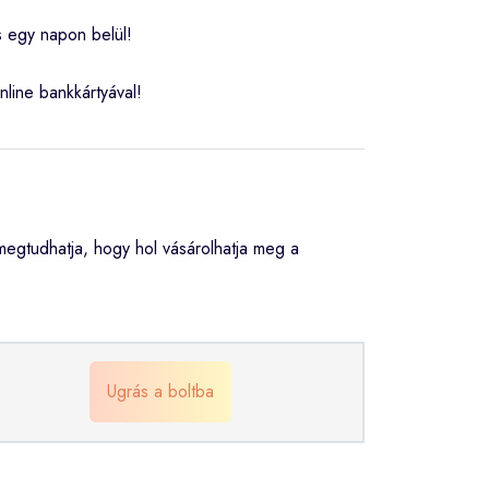
s egy napon belül!
nline bankkártyával!
egtudhatja, hogy hol vásárolhatja meg a
Ugrás a boltba