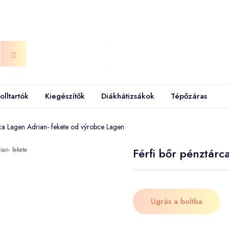
olltartók
Kiegészítők
Diákhátizsákok
Tépőzáras
rca Lagen Adrian- fekete od výrobce Lagen
Férfi bőr pénztárc
Ugrás a boltba