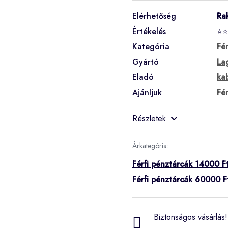
Elérhetőség
Ra
Értékelés
⭐⭐
Kategória
Fé
Gyártó
La
Eladó
ka
Ajánljuk
Fé
Részletek
Árkategória:
Férfi pénztárcák 14000 Ft
Férfi pénztárcák 60000 F
Biztonságos vásárlás! 