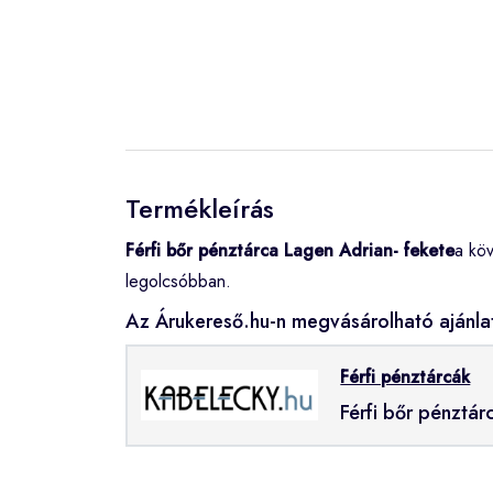
Termékleírás
Férfi bőr pénztárca Lagen Adrian- fekete
a kö
legolcsóbban.
Az Árukereső.hu-n megvásárolható ajánla
Férfi pénztárcák
Férfi bőr pénztár