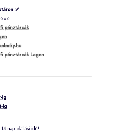
ktáron ✅
⭐⭐⭐
rfi pénztárcák
gen
belecky.hu
rfi pénztárcák Lagen
-ig
t-ig
14 nap elállási idő!