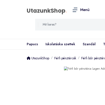
UtazunkShop
.
Menü
Papucs
Iskolatáska szettek
Szandál
T
UtazunkShop
Férfi pénztárcák
Férfi bőr pénztá