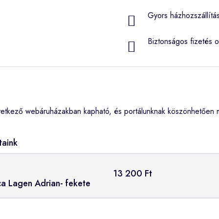
Gyors házhozszállítá
Biztonságos fizetés o
vetkező webáruházakban kapható, és portálunknak köszönhetően m
taink
13 200 Ft
ca Lagen Adrian- fekete