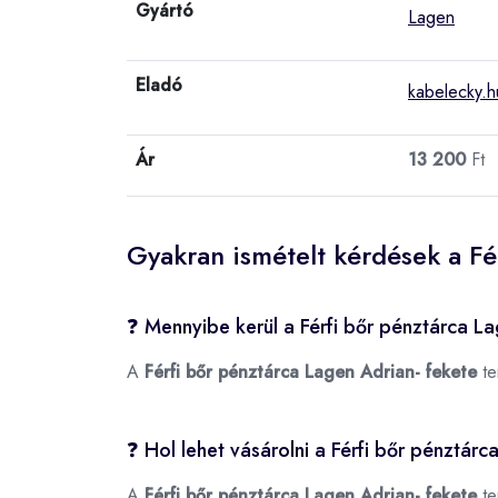
Gyártó
Lagen
Eladó
kabelecky.h
Ár
13 200
Ft
Gyakran ismételt kérdések a Fé
❓ Mennyibe kerül a Férfi bőr pénztárca L
A
Férfi bőr pénztárca Lagen Adrian- fekete
te
❓ Hol lehet vásárolni a Férfi bőr pénztár
A
Férfi bőr pénztárca Lagen Adrian- fekete
te