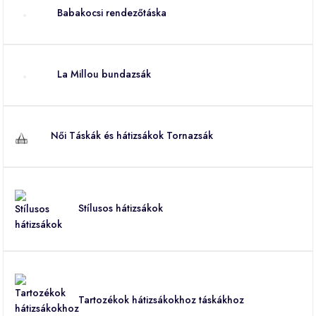
Babakocsi rendezőtáska
La Millou bundazsák
Női Táskák és hátizsákok Tornazsák
Stílusos hátizsákok
Tartozékok hátizsákokhoz táskákhoz