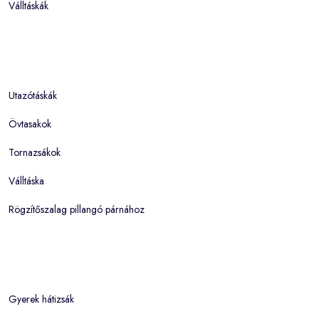
Válltáskák
Utazótáskák
Övtasakok
Tornazsákok
Válltáska
Rögzítőszalag pillangó párnához
Gyerek hátizsák