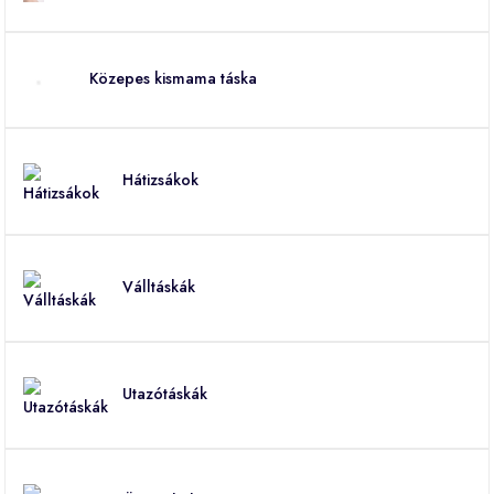
Közepes kismama táska
Hátizsákok
Válltáskák
Utazótáskák