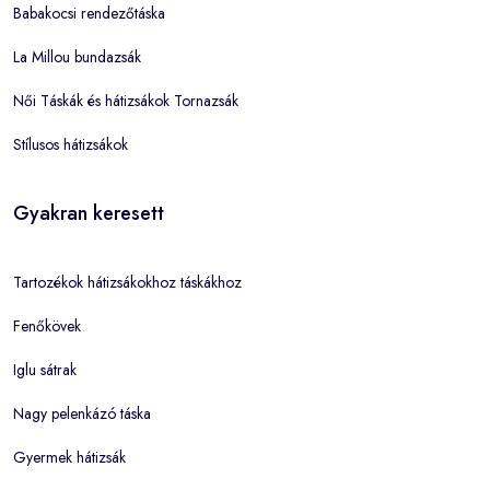
Babakocsi rendezőtáska
La Millou bundazsák
Női Táskák és hátizsákok Tornazsák
Stílusos hátizsákok
Gyakran keresett
Tartozékok hátizsákokhoz táskákhoz
Fenőkövek
Iglu sátrak
Nagy pelenkázó táska
Gyermek hátizsák