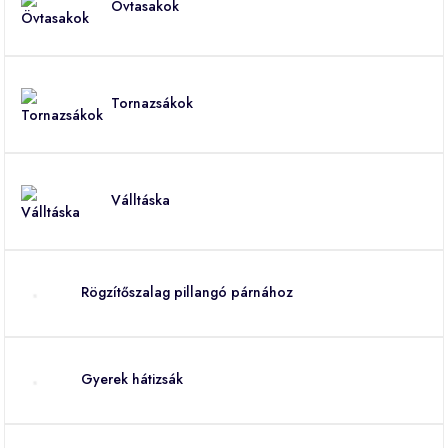
Övtasakok
Tornazsákok
Válltáska
Rögzítőszalag pillangó párnához
Gyerek hátizsák