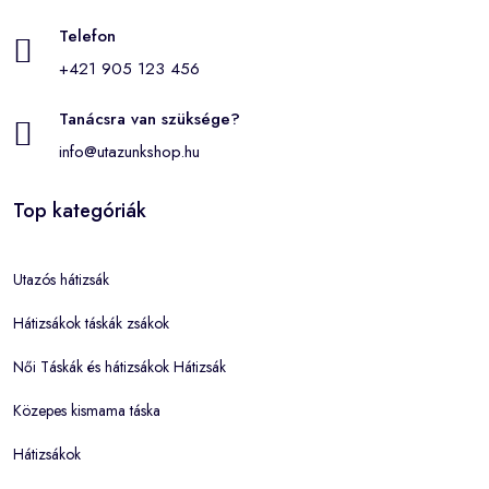
Telefon
+421 905 123 456
Tanácsra van szüksége?
info@utazunkshop.hu
Top kategóriák
Utazós hátizsák
Hátizsákok táskák zsákok
Női Táskák és hátizsákok Hátizsák
Közepes kismama táska
Hátizsákok