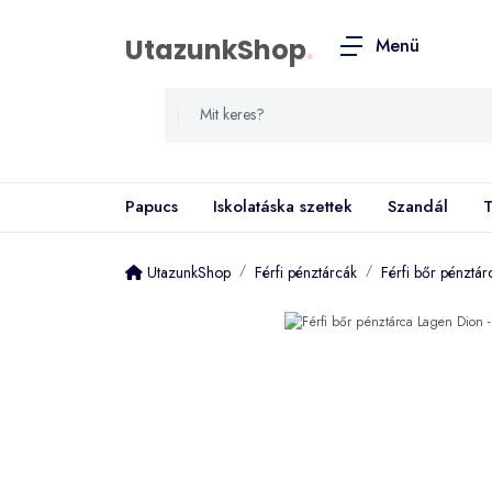
UtazunkShop
.
Menü
Papucs
Iskolatáska szettek
Szandál
T
UtazunkShop
Férfi pénztárcák
Férfi bőr pénztá