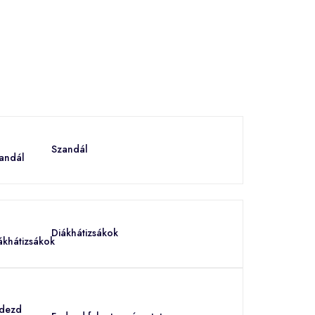
Szandál
Diákhátizsákok