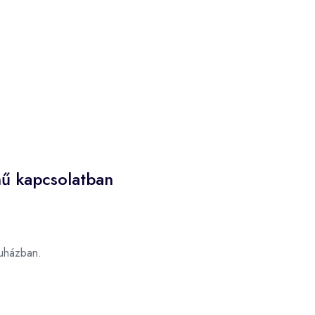
nű kapcsolatban
uházban.