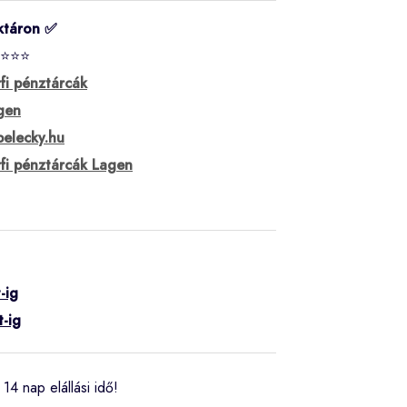
ktáron ✅
⭐⭐⭐
rfi pénztárcák
gen
belecky.hu
rfi pénztárcák Lagen
-ig
t-ig
14 nap elállási idő!