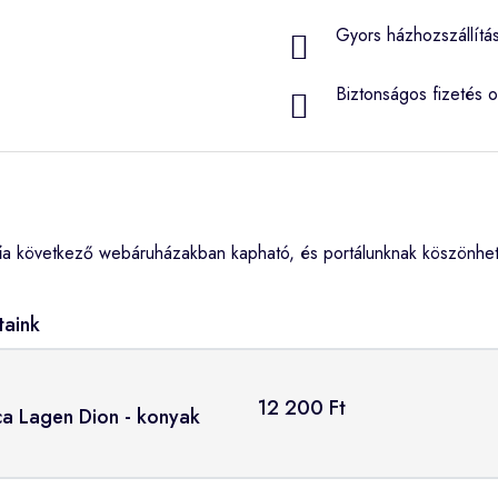
Gyors házhozszállítá
Biztonságos fizetés o
ű
a következő webáruházakban kapható, és portálunknak köszönhet
taink
12 200 Ft
rca Lagen Dion - konyak