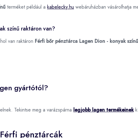
ínű
terméket például a
kabelecky.hu
webáruházban vásárolhatja m
ak színű raktáron van?
ahol van raktáron
Férfi bőr pénztárca Lagen Dion - konyak szín
agen gyártótól?
elnek. Tekintse meg a varázspárna
legjobb lagen termékeinek
kí
Férfi pénztárcák