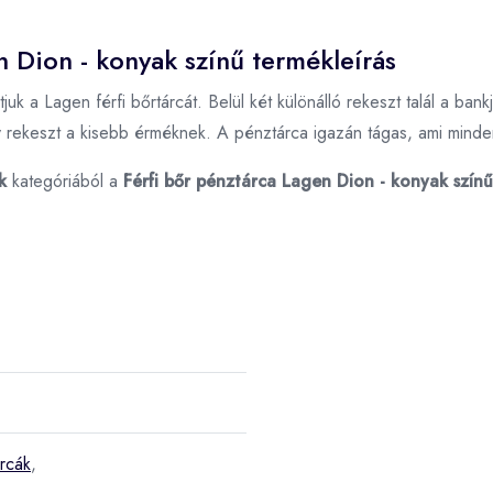
n Dion - konyak színű termékleírás
uk a Lagen férfi bőrtárcát. Belül két különálló rekeszt talál a bank
 rekeszt a kisebb érméknek. A pénztárca igazán tágas, ami minden
k
kategóriából a
Férfi bőr pénztárca Lagen Dion - konyak színű
árcák
,