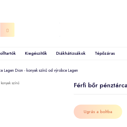
olltartók
Kiegészítők
Diákhátizsákok
Tépőzáras
rca Lagen Dion - konyak színű od výrobce Lagen
Férfi bőr pénztárc
Ugrás a boltba