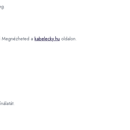
eg.
ű
Megnézheted a
kabelecky.hu
oldalon.
nálatát.