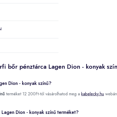
u
rfi bőr pénztárca Lagen Dion - konyak szí
agen Dion - konyak színű?
ínű
terméket 12 200Ft-tól vásárolhatod meg a
kabelecky.hu
webár
ca Lagen Dion - konyak színű terméket?