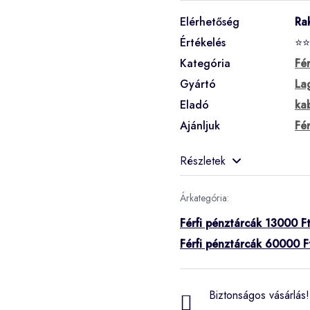
Elérhetőség
Ra
Értékelés
⭐⭐
Kategória
Fé
Gyártó
La
Eladó
ka
Ajánljuk
Fé
Részletek
Árkategória:
Férfi pénztárcák 13000 Ft
Férfi pénztárcák 60000 F
Biztonságos vásárlás! 