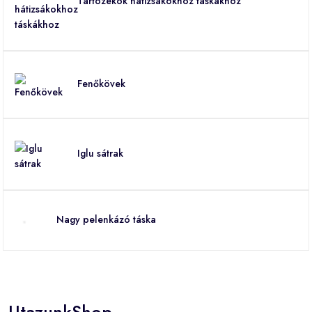
Tartozékok hátizsákokhoz táskákhoz
Fenőkövek
Iglu sátrak
Nagy pelenkázó táska
UtazunkShop