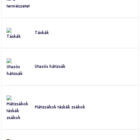
Táskák
Utazós hátizsák
Hátizsákok táskák zsákok