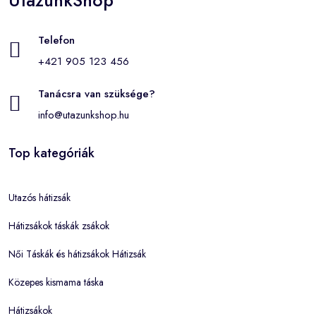
Telefon
+421 905 123 456
Tanácsra van szüksége?
info@utazunkshop.hu
Top kategóriák
Utazós hátizsák
Hátizsákok táskák zsákok
Női Táskák és hátizsákok Hátizsák
Közepes kismama táska
Hátizsákok