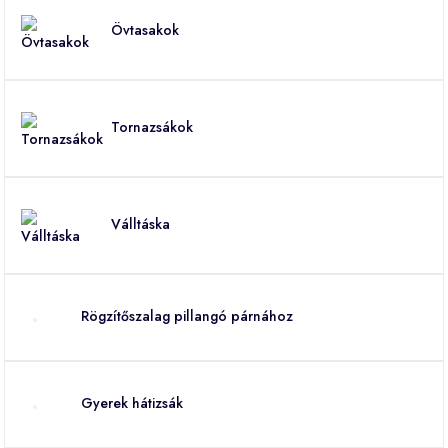
Övtasakok
Tornazsákok
Válltáska
Rögzítőszalag pillangó párnához
Gyerek hátizsák