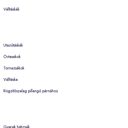
Válltáskák
Utazótáskák
Övtasakok
Tornazsákok
Válltáska
Rögzítőszalag pillangó párnához
Gyerek hátizsák