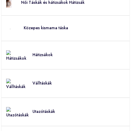
Női Táskák és hátizsákok Hátizsák
Közepes kismama táska
Hátizsákok
Válltáskák
Utazótáskák