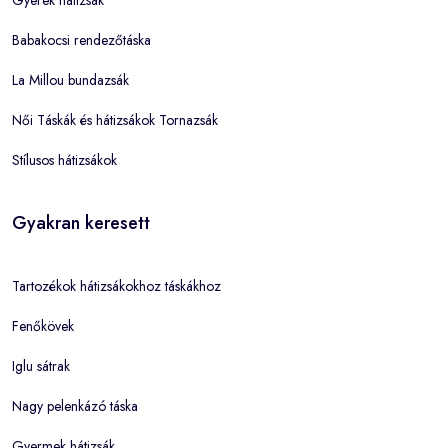
Babakocsi rendezőtáska
La Millou bundazsák
Női Táskák és hátizsákok Tornazsák
Stílusos hátizsákok
Gyakran keresett
Tartozékok hátizsákokhoz táskákhoz
Fenőkövek
Iglu sátrak
Nagy pelenkázó táska
Gyermek hátizsák