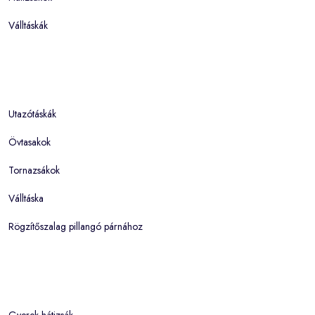
Válltáskák
Utazótáskák
Övtasakok
Tornazsákok
Válltáska
Rögzítőszalag pillangó párnához
Gyerek hátizsák