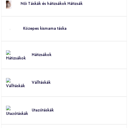
Női Táskák és hátizsákok Hátizsák
Közepes kismama táska
Hátizsákok
Válltáskák
Utazótáskák