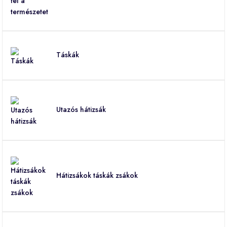
Táskák
Utazós hátizsák
Hátizsákok táskák zsákok