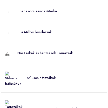
Babakocsi rendezőtáska
La Millou bundazsák
Női Táskák és hátizsákok Tornazsák
Stílusos hátizsákok