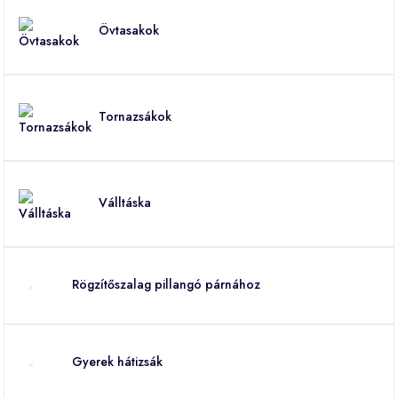
Övtasakok
Tornazsákok
Válltáska
Rögzítőszalag pillangó párnához
Gyerek hátizsák