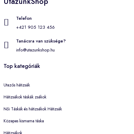
UtazunkShop
Telefon
+421 905 123 456
Tanácsra van szüksége?
info@utazunkshop.hu
Top kategóriák
Utazós hátizsák
Hátizsákok táskák zsákok
Női Táskák és hátizsákok Hátizsák
Közepes kismama táska
Hátizsákok