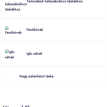
Tartozékok hátizsákokhoz táskákhoz
Fenőkövek
Iglu sátrak
Nagy pelenkázó táska