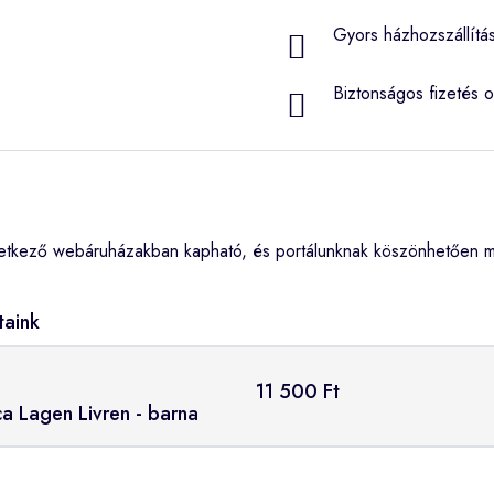
Gyors házhozszállítá
Biztonságos fizetés o
etkező webáruházakban kapható, és portálunknak köszönhetően me
taink
11 500 Ft
ca Lagen Livren - barna