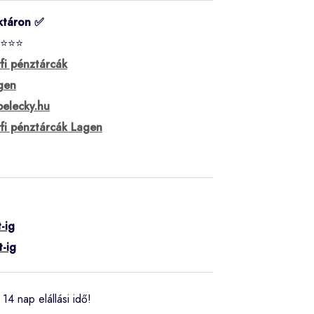
ktáron ✅
⭐⭐⭐
rfi pénztárcák
gen
belecky.hu
rfi pénztárcák Lagen
-ig
t-ig
14 nap elállási idő!