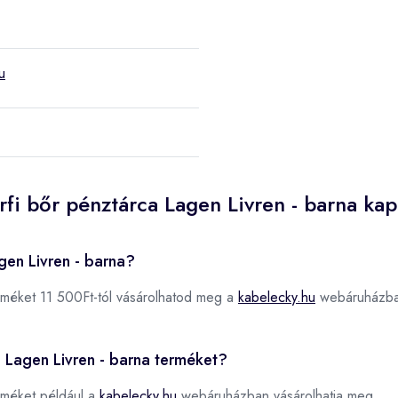
u
rfi bőr pénztárca Lagen Livren - barna ka
gen Livren - barna?
méket 11 500Ft-tól vásárolhatod meg a
kabelecky.hu
webáruházba
ca Lagen Livren - barna terméket?
méket például a
kabelecky.hu
webáruházban vásárolhatja meg.