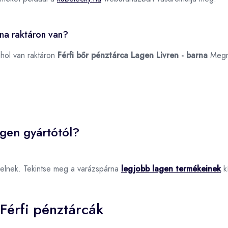
rna raktáron van?
ahol van raktáron
Férfi bőr pénztárca Lagen Livren - barna
Megn
agen gyártótól?
elnek. Tekintse meg a varázspárna
legjobb lagen termékeinek
kí
Férfi pénztárcák