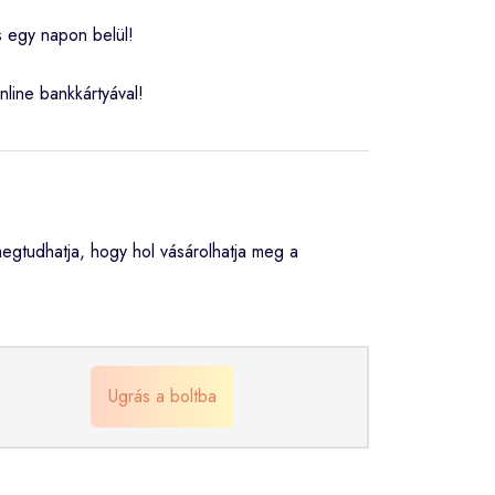
s egy napon belül!
nline bankkártyával!
gtudhatja, hogy hol vásárolhatja meg a
Ugrás a boltba