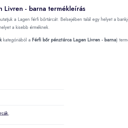
n Livren - barna termékleírás
utatjuk a Lagen férfi bőrtárcát. Belsejében talál egy helyet a bank
 helyet a kisebb érméknek.
k
kategóriából a
Férfi bőr pénztárca Lagen Livren - barna
) ter
árcák
,