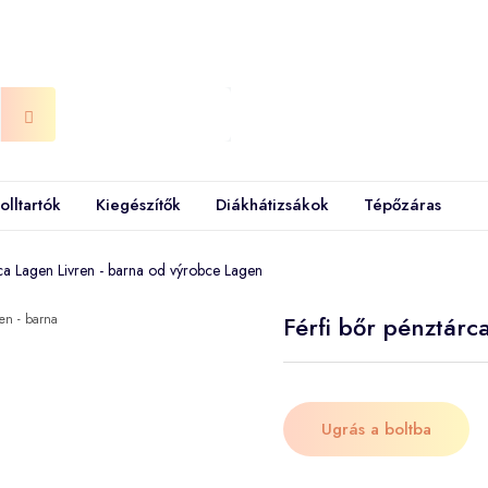
olltartók
Kiegészítők
Diákhátizsákok
Tépőzáras
rca Lagen Livren - barna od výrobce Lagen
Férfi bőr pénztárc
Ugrás a boltba