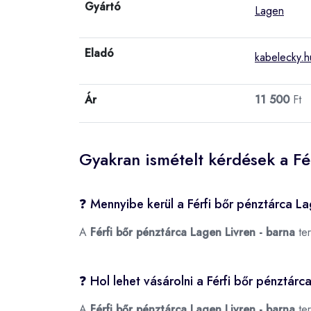
Gyártó
Lagen
Eladó
kabelecky.h
Ár
11 500
Ft
Gyakran ismételt kérdések a Fé
❓ Mennyibe kerül a Férfi bőr pénztárca La
A
Férfi bőr pénztárca Lagen Livren - barna
ter
❓ Hol lehet vásárolni a Férfi bőr pénztár
A
Férfi bőr pénztárca Lagen Livren - barna
ter