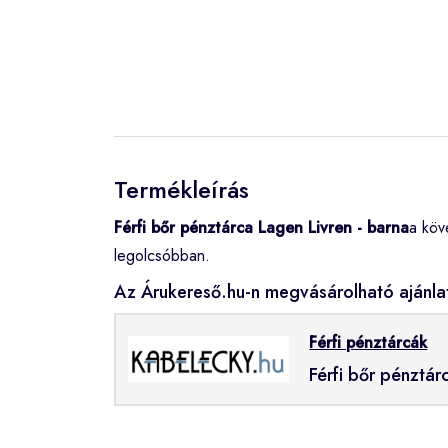
Termékleírás
Férfi bőr pénztárca Lagen Livren - barna
a köv
legolcsóbban.
Az Árukereső.hu-n megvásárolható ajánla
Férfi pénztárcák
Férfi bőr pénztár