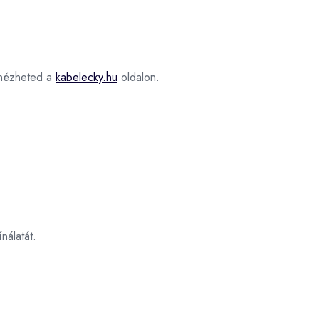
ézheted a
kabelecky.hu
oldalon.
nálatát.