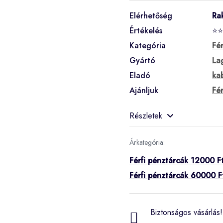
Elérhetőség
Ra
Értékelés
⭐⭐
Kategória
Fé
Gyártó
La
Eladó
ka
Ajánljuk
Fé
Részletek
Árkategória:
Férfi pénztárcák 12000 Ft
Férfi pénztárcák 60000 F
Biztonságos vásárlás! 