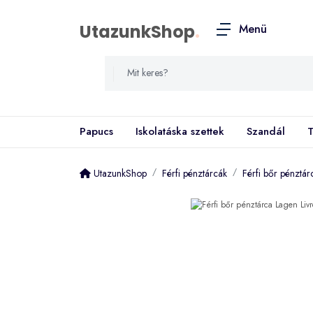
UtazunkShop
.
Menü
Papucs
Iskolatáska szettek
Szandál
T
UtazunkShop
Férfi pénztárcák
Férfi bőr pénztá