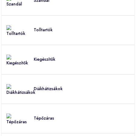
Szandál
Tolltartók
Kiegészítők
Diákhátizsákok
Tépőzáras