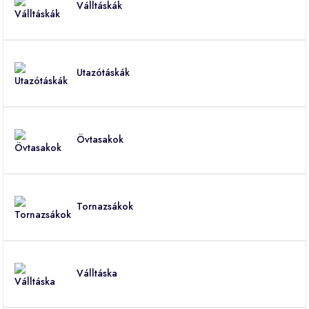
Válltáskák
Utazótáskák
Övtasakok
Tornazsákok
Válltáska