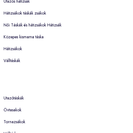
Utazós hátizsák
Hátizsákok táskák zsákok
Női Táskák és hátizsákok Hátizsák
Közepes kismama táska
Hátizsákok
Válltáskák
Utazótáskák
Övtasakok
Tornazsákok