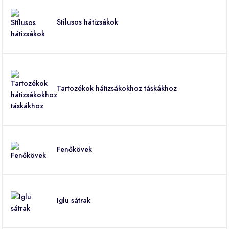
Stílusos hátizsákok
Tartozékok hátizsákokhoz táskákhoz
Fenőkövek
Iglu sátrak