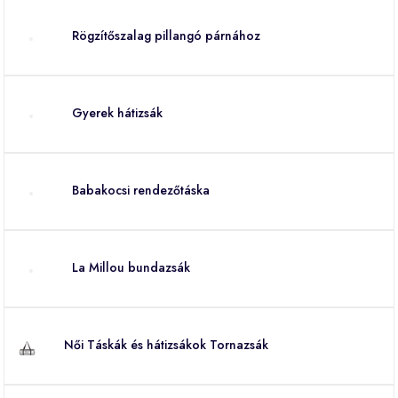
Rögzítőszalag pillangó párnához
Gyerek hátizsák
Babakocsi rendezőtáska
La Millou bundazsák
Női Táskák és hátizsákok Tornazsák