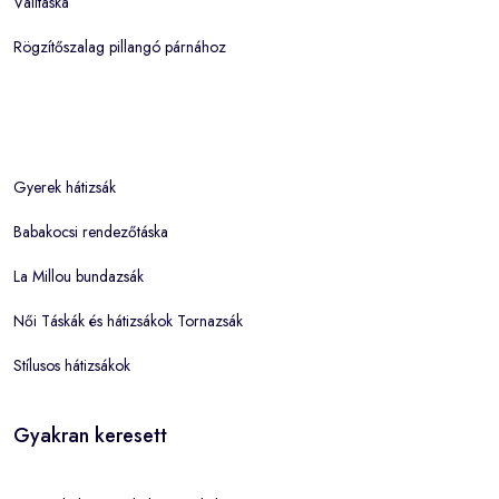
Válltáska
Rögzítőszalag pillangó párnához
Gyerek hátizsák
Babakocsi rendezőtáska
La Millou bundazsák
Női Táskák és hátizsákok Tornazsák
Stílusos hátizsákok
Gyakran keresett