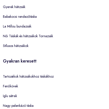
Gyerek hátizsák
Babakocsi rendezőtáska
La Millou bundazsák
Női Táskák és hátizsákok Tornazsák
Stílusos hátizsákok
Gyakran keresett
Tartozékok hátizsákokhoz táskákhoz
Fenőkövek
Iglu sátrak
Nagy pelenkázó táska