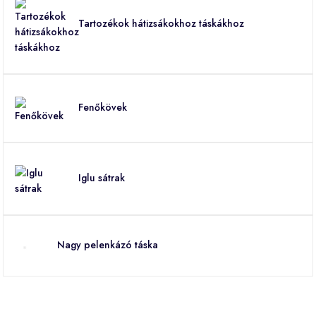
Tartozékok hátizsákokhoz táskákhoz
Fenőkövek
Iglu sátrak
Nagy pelenkázó táska