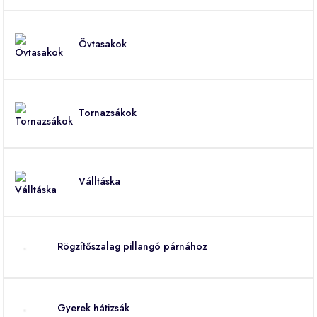
Övtasakok
Tornazsákok
Válltáska
Rögzítőszalag pillangó párnához
Gyerek hátizsák