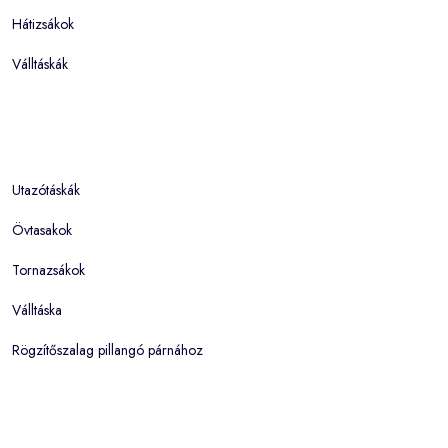
Hátizsákok
Válltáskák
Utazótáskák
Övtasakok
Tornazsákok
Válltáska
Rögzítőszalag pillangó párnához