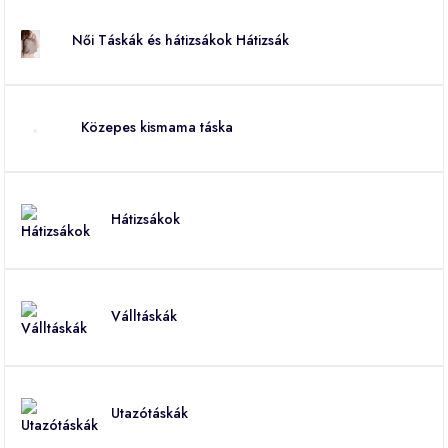
Női Táskák és hátizsákok Hátizsák
Közepes kismama táska
Hátizsákok
Válltáskák
Utazótáskák