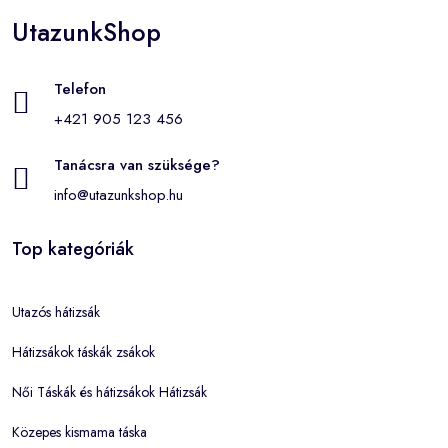
UtazunkShop
Telefon
+421 905 123 456
Tanácsra van szüksége?
info@utazunkshop.hu
Top kategóriák
Utazós hátizsák
Hátizsákok táskák zsákok
Női Táskák és hátizsákok Hátizsák
Közepes kismama táska