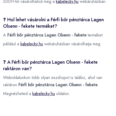
500Ft-tól vásárolhatod meg a
kabelecky.hu
webáruházban.
❓ Hol lehet vásárolni a Férfi bőr pénztárca Lagen
Olsenn - fekete terméket?
A
Férfi bőr pénztárca Lagen Olsenn - fekete
terméket
például a
kabelecky.hu
webáruházban vásárolhatja meg.
❓ A Férfi bőr pénztárca Lagen Olsenn - fekete
raktáron van?
Weboldalunkon több olyan eszshopot is találsz, ahol van
raktáron
Férfi bőr pénztárca Lagen Olsenn - fekete
Megnézheted a
kabelecky.hu
oldalon.