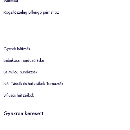
Válltáska
Rögzítőszalag pillangó párnához
Gyerek hátizsák
Babakocsi rendezőtáska
La Millou bundazsák
Női Táskák és hátizsákok Tornazsák
Stílusos hátizsákok
Gyakran keresett