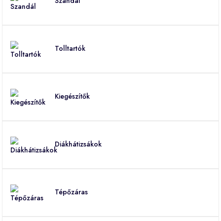
Szandál
Tolltartók
Kiegészítők
Diákhátizsákok
Tépőzáras