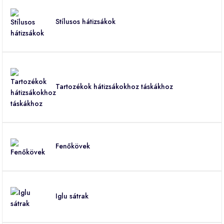
Stílusos hátizsákok
Tartozékok hátizsákokhoz táskákhoz
Fenőkövek
Iglu sátrak