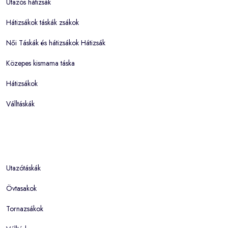
Utazós hátizsák
Hátizsákok táskák zsákok
Női Táskák és hátizsákok Hátizsák
Közepes kismama táska
Hátizsákok
Válltáskák
Utazótáskák
Övtasakok
Tornazsákok