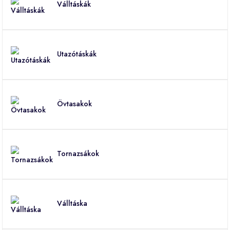
Válltáskák
Utazótáskák
Övtasakok
Tornazsákok
Válltáska