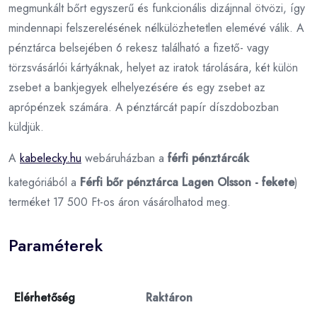
megmunkált bőrt egyszerű és funkcionális dizájnnal ötvözi, így
mindennapi felszerelésének nélkülözhetetlen elemévé válik. A
pénztárca belsejében 6 rekesz található a fizető- vagy
törzsvásárlói kártyáknak, helyet az iratok tárolására, két külön
zsebet a bankjegyek elhelyezésére és egy zsebet az
aprópénzek számára. A pénztárcát papír díszdobozban
küldjük.
A
kabelecky.hu
webáruházban a
férfi pénztárcák
kategóriából a
Férfi bőr pénztárca Lagen Olsson - fekete
)
terméket 17 500 Ft-os áron vásárolhatod meg.
Paraméterek
Elérhetőség
Raktáron