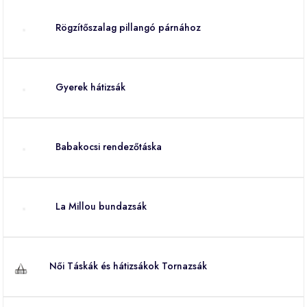
Rögzítőszalag pillangó párnához
Gyerek hátizsák
Babakocsi rendezőtáska
La Millou bundazsák
Női Táskák és hátizsákok Tornazsák