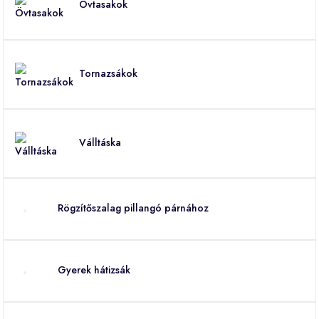
Övtasakok
Tornazsákok
Válltáska
Rögzítőszalag pillangó párnához
Gyerek hátizsák