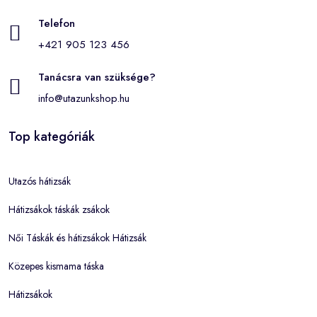
Telefon
+421 905 123 456
Tanácsra van szüksége?
info@utazunkshop.hu
Top kategóriák
Utazós hátizsák
Hátizsákok táskák zsákok
Női Táskák és hátizsákok Hátizsák
Közepes kismama táska
Hátizsákok