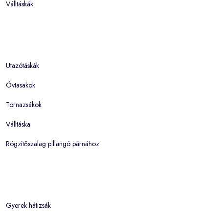
Válltáskák
Utazótáskák
Övtasakok
Tornazsákok
Válltáska
Rögzítőszalag pillangó párnához
Gyerek hátizsák