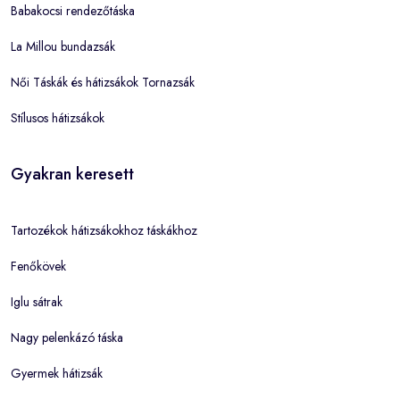
Babakocsi rendezőtáska
La Millou bundazsák
Női Táskák és hátizsákok Tornazsák
Stílusos hátizsákok
Gyakran keresett
Tartozékok hátizsákokhoz táskákhoz
Fenőkövek
Iglu sátrak
Nagy pelenkázó táska
Gyermek hátizsák