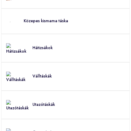
Közepes kismama táska
Hátizsákok
Válltáskák
Utazótáskák