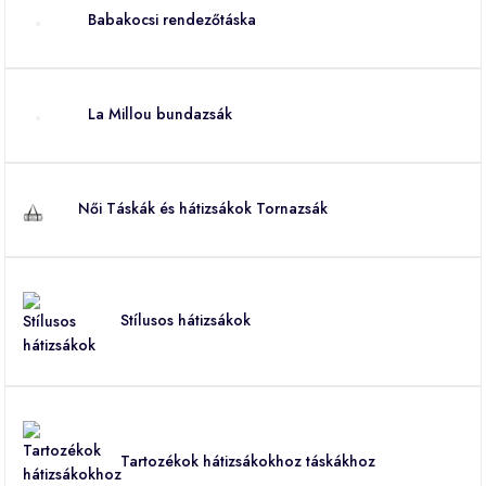
Babakocsi rendezőtáska
La Millou bundazsák
Női Táskák és hátizsákok Tornazsák
Stílusos hátizsákok
Tartozékok hátizsákokhoz táskákhoz