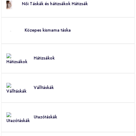
Női Táskák és hátizsákok Hátizsák
Közepes kismama táska
Hátizsákok
Válltáskák
Utazótáskák