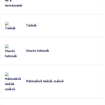
Táskák
Utazós hátizsák
Hátizsákok táskák zsákok