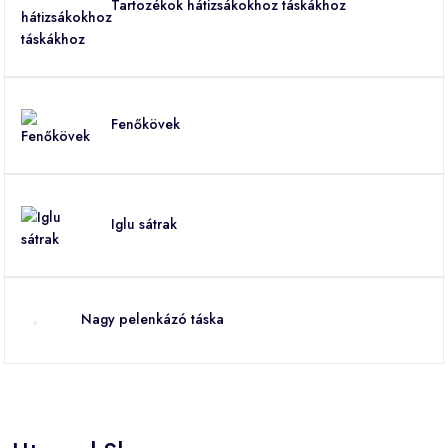
Tartozékok hátizsákokhoz táskákhoz
Fenőkövek
Iglu sátrak
Nagy pelenkázó táska