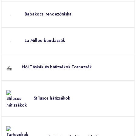
Babakocsi rendezőtáska
La Millou bundazsák
Női Táskák és hátizsákok Tornazsák
Stílusos hátizsákok