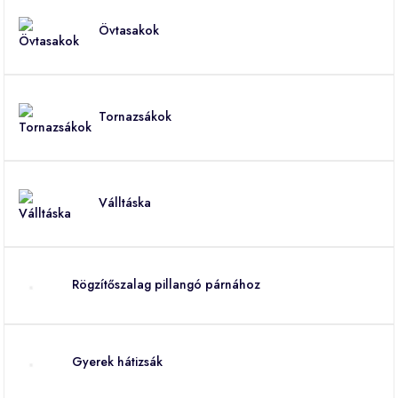
Övtasakok
Tornazsákok
Válltáska
Rögzítőszalag pillangó párnához
Gyerek hátizsák