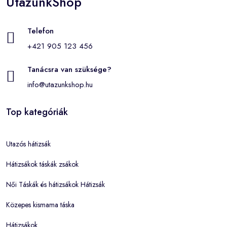
UtazunkShop
Telefon
+421 905 123 456
Tanácsra van szüksége?
info@utazunkshop.hu
Top kategóriák
Utazós hátizsák
Hátizsákok táskák zsákok
Női Táskák és hátizsákok Hátizsák
Közepes kismama táska
Hátizsákok