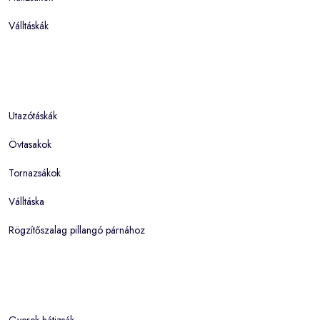
Válltáskák
Utazótáskák
Övtasakok
Tornazsákok
Válltáska
Rögzítőszalag pillangó párnához
Gyerek hátizsák