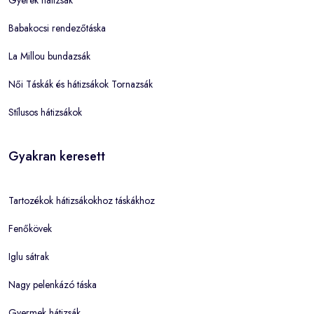
Babakocsi rendezőtáska
La Millou bundazsák
Női Táskák és hátizsákok Tornazsák
Stílusos hátizsákok
Gyakran keresett
Tartozékok hátizsákokhoz táskákhoz
Fenőkövek
Iglu sátrak
Nagy pelenkázó táska
Gyermek hátizsák