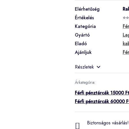
Elérhetőség
Ra
Értékelés
⭐⭐
Kategória
Fé
Gyártó
La
Eladó
ka
Ajánljuk
Fé
Részletek
Árkategória:
Férfi pénztárcák 15000 Ft
Férfi pénztárcák 60000 F
Biztonságos vásárlás! 