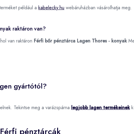
terméket például a
kabelecky.hu
webáruházban vásárolhatja meg.
onyak raktáron van?
ahol van raktáron
Férfi bőr pénztárca Lagen Thores - konyak
Me
agen gyártótól?
elnek. Tekintse meg a varázspárna
legjobb lagen termékeinek
kí
Férfi pénztárcák