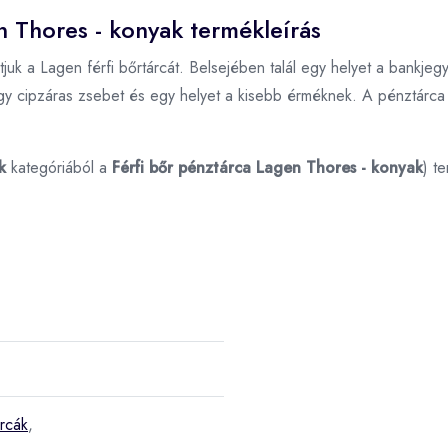
n Thores - konyak termékleírás
juk a Lagen férfi bőrtárcát. Belsejében talál egy helyet a bankjegy
gy cipzáras zsebet és egy helyet a kisebb érméknek. A pénztárca 
k
kategóriából a
Férfi bőr pénztárca Lagen Thores - konyak
) t
árcák
,