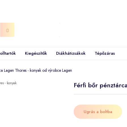
olltartók
Kiegészítők
Diákhátizsákok
Tépőzáras
rca Lagen Thores - konyak od výrobce Lagen
Férfi bőr pénztárc
Ugrás a boltba