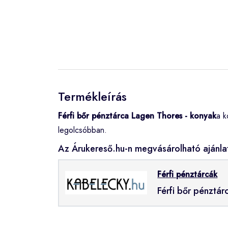
Termékleírás
Férfi bőr pénztárca Lagen Thores - konyak
a k
legolcsóbban.
Az Árukereső.hu-n megvásárolható ajánla
Férfi pénztárcák
Férfi bőr pénztá