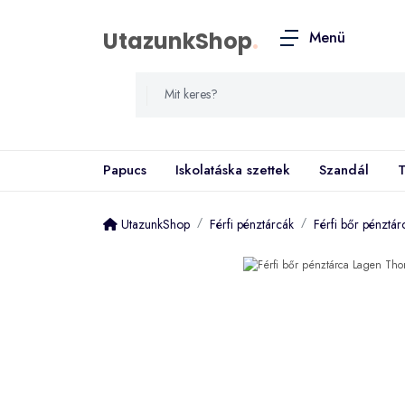
UtazunkShop
.
Menü
Papucs
Iskolatáska szettek
Szandál
T
UtazunkShop
Férfi pénztárcák
Férfi bőr pénztá