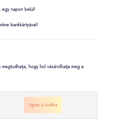
s egy napon belül!
nline bankkártyával!
megtudhatja, hogy hol vásárolhatja meg a
Ugrás a boltba