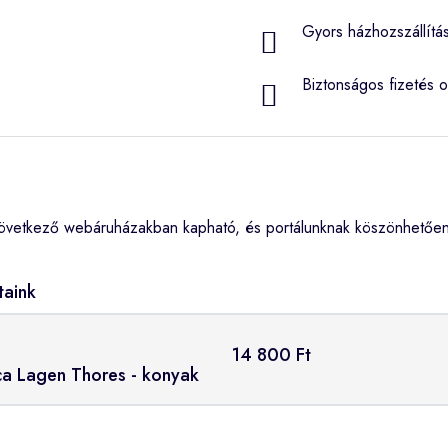
Gyors házhozszállítá
Biztonságos fizetés o
övetkező webáruházakban kapható, és portálunknak köszönhetően 
taink
14 800 Ft
rca Lagen Thores - konyak