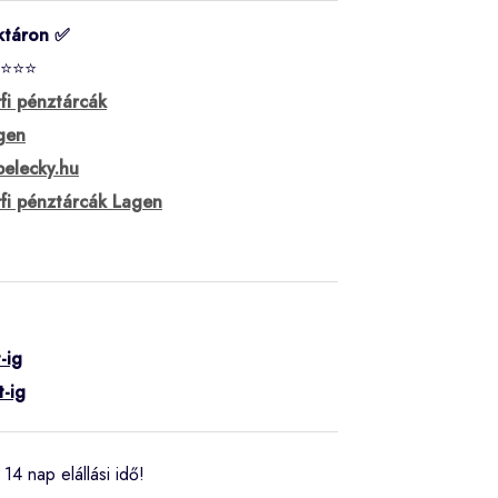
ktáron ✅
⭐⭐⭐
rfi pénztárcák
gen
belecky.hu
rfi pénztárcák Lagen
-ig
t-ig
14 nap elállási idő!