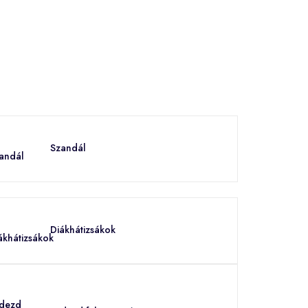
Szandál
Diákhátizsákok