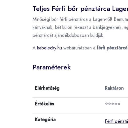
Teljes Férfi bőr pénztárca Lage
Minőségi bőr férfi pénztárca a Lagen-től! Bemutat
kártyáknak, két külön rekeszt a bankjegyeknek, e
pénztárcát ajándékdobozban küldjük.
A
kabelecky.hu
webáruházban a
férfi pénztárcá
Paraméterek
Elérhetőség
Raktáron
Értékelés
⭐⭐⭐⭐⭐
Kategória
Férfi pénzt