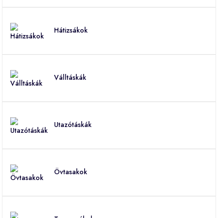
Hátizsákok
Válltáskák
Utazótáskák
Övtasakok