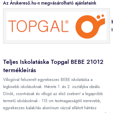
Az Árukereső.hu-n megvásárolható ajánlataink
Teljes Iskolatáska Topgal BEBE 21012
termékleírás
Villogóval felszerelt egyrekeszes BEBE iskolatáska a
legkisebb iskolásoknak. Mérete 1. és 2. osztályba ideális.
Dínók, csontvázak és villogó az első zseben! a legapróbb
termetű iskolásoknak - 115 cm testmagasságtól merevebb,
egyrekeszes kialakítás alumínium vázzal ellátott hátrész