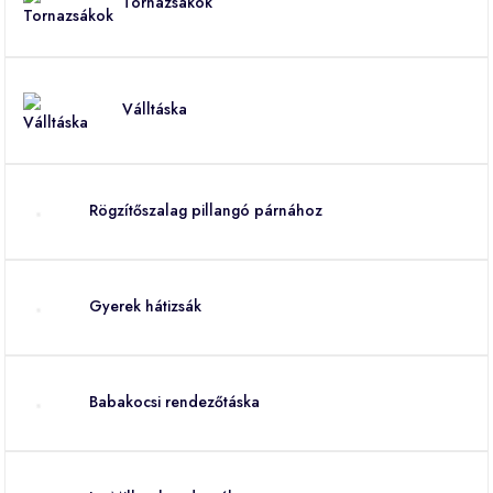
Tornazsákok
Válltáska
Rögzítőszalag pillangó párnához
Gyerek hátizsák
Babakocsi rendezőtáska