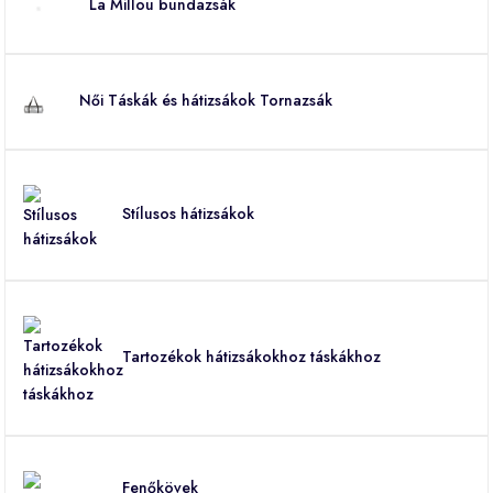
La Millou bundazsák
Női Táskák és hátizsákok Tornazsák
Stílusos hátizsákok
Tartozékok hátizsákokhoz táskákhoz
Fenőkövek