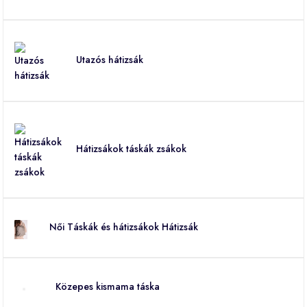
Utazós hátizsák
Hátizsákok táskák zsákok
Női Táskák és hátizsákok Hátizsák
Közepes kismama táska