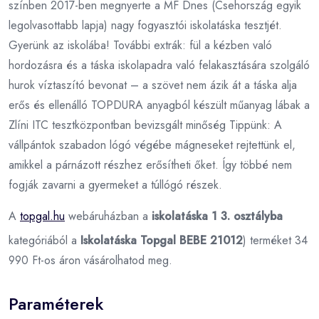
színben 2017-ben megnyerte a MF Dnes (Csehország egyik
legolvasottabb lapja) nagy fogyasztói iskolatáska tesztjét.
Gyerünk az iskolába! További extrák: fül a kézben való
hordozásra és a táska iskolapadra való felakasztására szolgáló
hurok víztaszító bevonat – a szövet nem ázik át a táska alja
erős és ellenálló TOPDURA anyagból készült műanyag lábak a
Zlíni ITC tesztközpontban bevizsgált minőség Tippünk: A
vállpántok szabadon lógó végébe mágneseket rejtettünk el,
amikkel a párnázott részhez erősítheti őket. Így többé nem
fogják zavarni a gyermeket a túllógó részek.
A
topgal.hu
webáruházban a
iskolatáska 1 3. osztályba
kategóriából a
Iskolatáska Topgal BEBE 21012
) terméket 34
990 Ft-os áron vásárolhatod meg.
Paraméterek