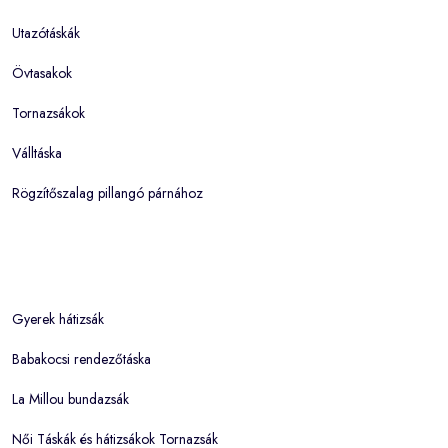
Utazótáskák
Övtasakok
Tornazsákok
Válltáska
Rögzítőszalag pillangó párnához
Gyerek hátizsák
Babakocsi rendezőtáska
La Millou bundazsák
Női Táskák és hátizsákok Tornazsák