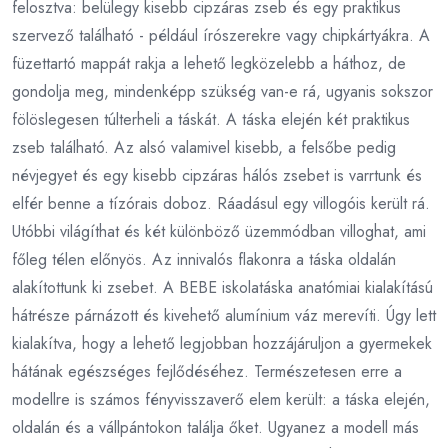
felosztva: belülegy kisebb cipzáras zseb és egy praktikus
szervező található - például írószerekre vagy chipkártyákra. A
füzettartó mappát rakja a lehető legközelebb a háthoz, de
gondolja meg, mindenképp szükség van-e rá, ugyanis sokszor
fölöslegesen túlterheli a táskát. A táska elején két praktikus
zseb található. Az alsó valamivel kisebb, a felsőbe pedig
névjegyet és egy kisebb cipzáras hálós zsebet is varrtunk és
elfér benne a tízórais doboz. Ráadásul egy villogóis került rá.
Utóbbi világíthat és két különböző üzemmódban villoghat, ami
főleg télen előnyös. Az innivalós flakonra a táska oldalán
alakítottunk ki zsebet. A BEBE iskolatáska anatómiai kialakítású
hátrésze párnázott és kivehető alumínium váz merevíti. Úgy lett
kialakítva, hogy a lehető legjobban hozzájáruljon a gyermekek
hátának egészséges fejlődéséhez. Természetesen erre a
modellre is számos fényvisszaverő elem került: a táska elején,
oldalán és a vállpántokon találja őket. Ugyanez a modell más