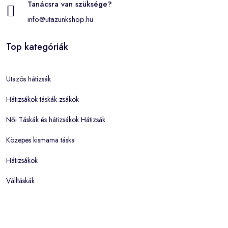
Tanácsra van szüksége?
info@utazunkshop.hu
Top kategóriák
Utazós hátizsák
Hátizsákok táskák zsákok
Női Táskák és hátizsákok Hátizsák
Közepes kismama táska
Hátizsákok
Válltáskák