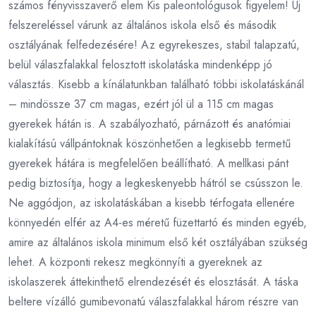
számos fényvisszaverő elem Kis paleontológusok figyelem! Új
felszereléssel várunk az általános iskola első és második
osztályának felfedezésére! Az egyrekeszes, stabil talapzatú,
belül válaszfalakkal felosztott iskolatáska mindenképp jó
választás. Kisebb a kínálatunkban található többi iskolatáskánál
– mindössze 37 cm magas, ezért jól ül a 115 cm magas
gyerekek hátán is. A szabályozható, párnázott és anatómiai
kialakítású vállpántoknak köszönhetően a legkisebb termetű
gyerekek hátára is megfelelően beállítható. A mellkasi pánt
pedig biztosítja, hogy a legkeskenyebb hátról se csússzon le.
Ne aggódjon, az iskolatáskában a kisebb térfogata ellenére
könnyedén elfér az A4-es méretű füzettartó és minden egyéb,
amire az általános iskola minimum első két osztályában szükség
lehet. A központi rekesz megkönnyíti a gyereknek az
iskolaszerek áttekinthető elrendezését és elosztását. A táska
beltere vízálló gumibevonatú válaszfalakkal három részre van