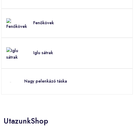
Fenőkövek
Iglu sátrak
Nagy pelenkázó táska
UtazunkShop