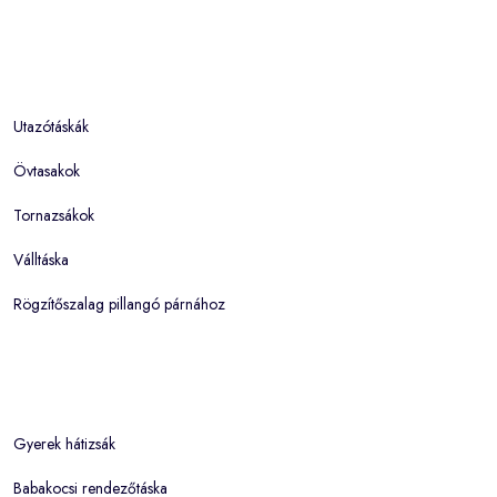
Utazótáskák
Övtasakok
Tornazsákok
Válltáska
Rögzítőszalag pillangó párnához
Gyerek hátizsák
Babakocsi rendezőtáska