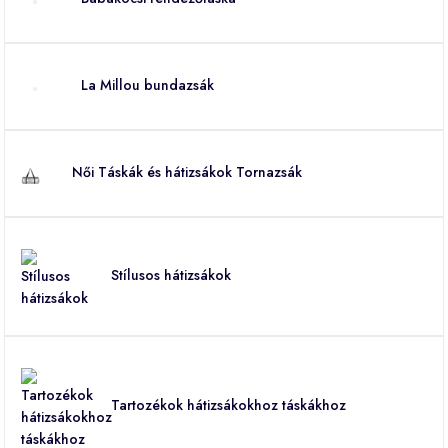
La Millou bundazsák
Női Táskák és hátizsákok Tornazsák
Stílusos hátizsákok
Tartozékok hátizsákokhoz táskákhoz