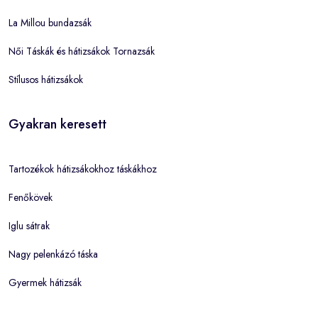
La Millou bundazsák
Női Táskák és hátizsákok Tornazsák
Stílusos hátizsákok
Gyakran keresett
Tartozékok hátizsákokhoz táskákhoz
Fenőkövek
Iglu sátrak
Nagy pelenkázó táska
Gyermek hátizsák