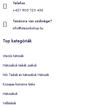
Telefon
+421 905 123 456
Tanácsra van szüksége?
info@utazunkshop.hu
Top kategóriák
Utazós hátizsák
Hátizsákok táskák zsákok
Női Táskák és hátizsákok Hátizsák
Közepes kismama táska
Hátizsákok
Válltáskák