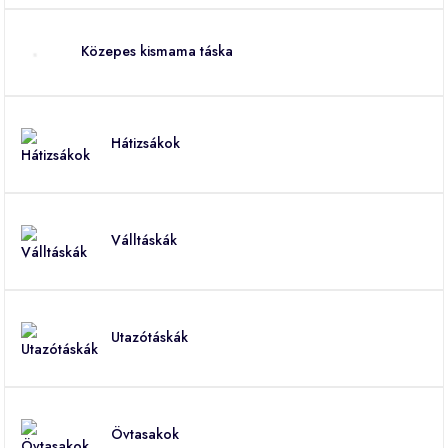
Közepes kismama táska
Hátizsákok
Válltáskák
Utazótáskák
Övtasakok