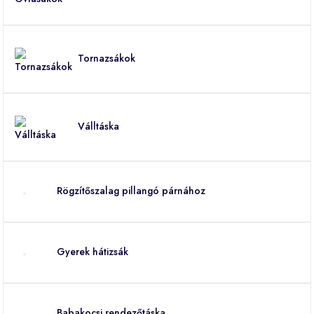
Tornazsákok
Válltáska
Rögzítőszalag pillangó párnához
Gyerek hátizsák
Babakocsi rendezőtáska