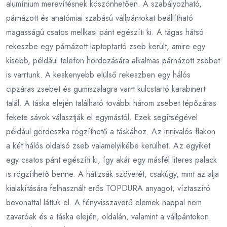
alumínium merevítésnek köszönhetően. A szabályozható,
párnázott és anatómiai szabású vállpántokat beállítható
magasságú csatos mellkasi pánt egészíti ki. A tágas hátsó
rekeszbe egy párnázott laptoptartó zseb került, amire egy
kisebb, például telefon hordozására alkalmas párnázott zsebet
is varrtunk. A keskenyebb elülső rekeszben egy hálós
cipzáras zsebet és gumiszalagra varrt kulcstartó karabinert
talál. A táska elején található további három zsebet tépőzáras
fekete sávok választják el egymástól. Ezek segítségével
például gördeszka rögzíthető a táskához. Az innivalós flakon
a két hálós oldalsó zseb valamelyikébe kerülhet. Az egyiket
egy csatos pánt egészíti ki, így akár egy másfél literes palack
is rögzíthető benne. A hátizsák szövetét, csakúgy, mint az alja
kialakítására felhasznált erős TOPDURA anyagot, víztaszító
bevonattal láttuk el. A fényvisszaverő elemek nappal nem
zavaróak és a táska elején, oldalán, valamint a vállpántokon