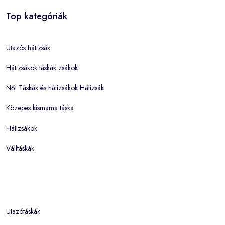
Top kategóriák
Utazós hátizsák
Hátizsákok táskák zsákok
Női Táskák és hátizsákok Hátizsák
Közepes kismama táska
Hátizsákok
Válltáskák
Utazótáskák