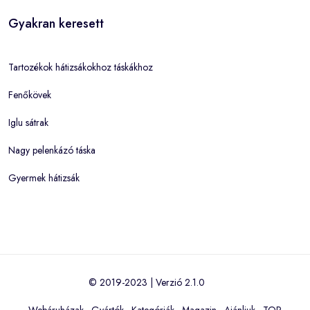
Gyakran keresett
Tartozékok hátizsákokhoz táskákhoz
Fenőkövek
Iglu sátrak
Nagy pelenkázó táska
Gyermek hátizsák
© 2019-2023 | Verzió 2.1.0
Webáruházak
·
Gyártók
·
Kategóriák
·
Magazin
·
Ajánljuk
·
TOP