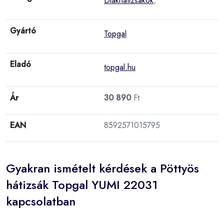
Diákhátizsákok
,
Gyártó
Topgal
Eladó
topgal.hu
Ár
30 890
Ft
EAN
8592571015795
Gyakran ismételt kérdések a Pöttyös
hátizsák Topgal YUMI 22031
kapcsolatban