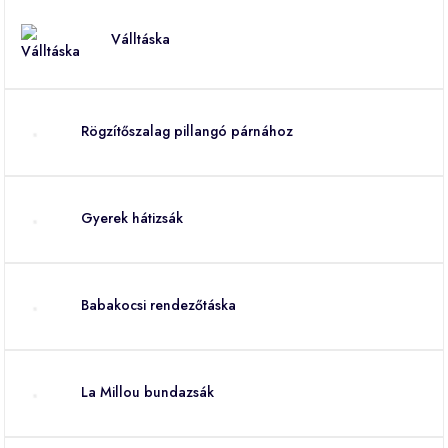
Válltáska
Rögzítőszalag pillangó párnához
Gyerek hátizsák
Babakocsi rendezőtáska
La Millou bundazsák