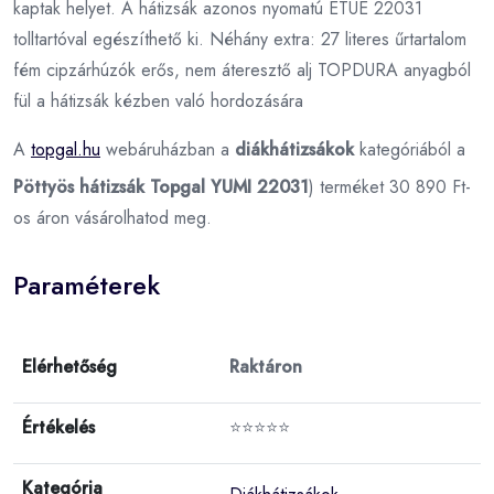
kaptak helyet. A hátizsák azonos nyomatú ETUE 22031
tolltartóval egészíthető ki. Néhány extra: 27 literes űrtartalom
fém cipzárhúzók erős, nem áteresztő alj TOPDURA anyagból
fül a hátizsák kézben való hordozására
A
topgal.hu
webáruházban a
diákhátizsákok
kategóriából a
Pöttyös hátizsák Topgal YUMI 22031
) terméket 30 890 Ft-
os áron vásárolhatod meg.
Paraméterek
Elérhetőség
Raktáron
Értékelés
⭐⭐⭐⭐⭐
Kategória