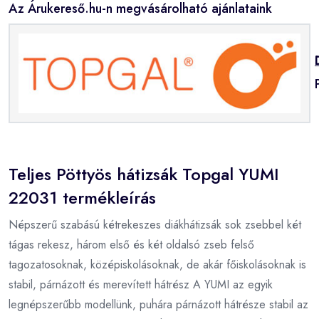
Az Árukereső.hu-n megvásárolható ajánlataink
Teljes Pöttyös hátizsák Topgal YUMI
22031 termékleírás
Népszerű szabású kétrekeszes diákhátizsák sok zsebbel két
tágas rekesz, három első és két oldalsó zseb felső
tagozatosoknak, középiskolásoknak, de akár főiskolásoknak is
stabil, párnázott és merevített hátrész A YUMI az egyik
legnépszerűbb modellünk, puhára párnázott hátrésze stabil az