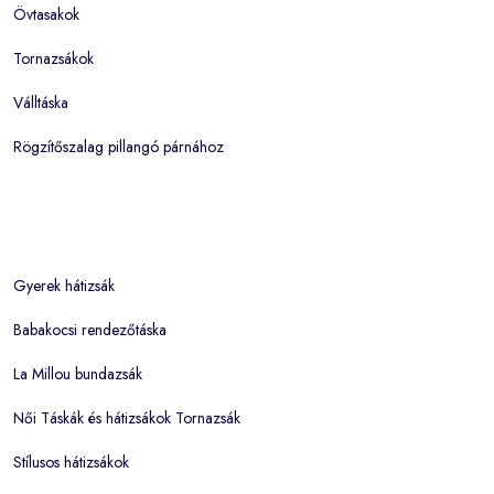
Övtasakok
Tornazsákok
Válltáska
Rögzítőszalag pillangó párnához
Gyerek hátizsák
Babakocsi rendezőtáska
La Millou bundazsák
Női Táskák és hátizsákok Tornazsák
Stílusos hátizsákok