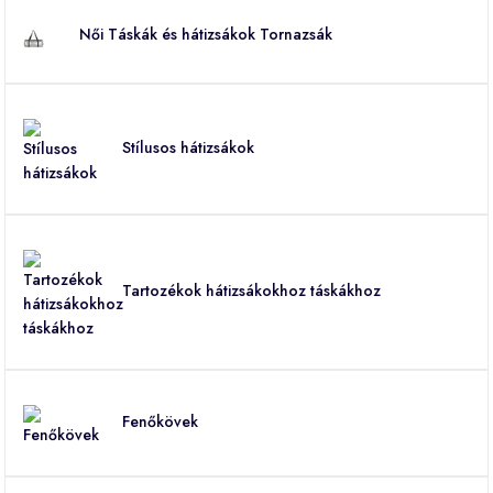
Női Táskák és hátizsákok Tornazsák
Stílusos hátizsákok
Tartozékok hátizsákokhoz táskákhoz
Fenőkövek