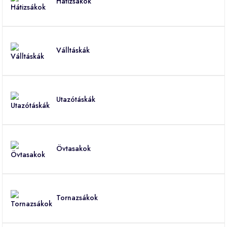
Hátizsákok
Válltáskák
Utazótáskák
Övtasakok
Tornazsákok