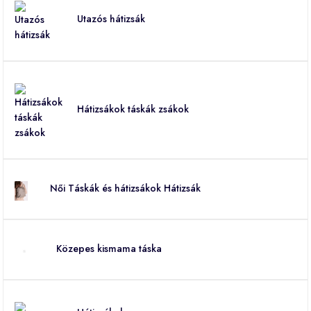
Utazós hátizsák
Hátizsákok táskák zsákok
Női Táskák és hátizsákok Hátizsák
Közepes kismama táska