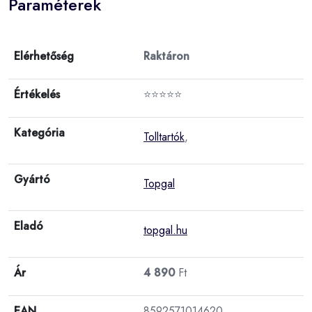
Paraméterek
Elérhetőség
Raktáron
Értékelés
⭐⭐⭐⭐⭐
Kategória
Tolltartók
,
Gyártó
Topgal
Eladó
topgal.hu
Ár
4 890
Ft
EAN
8592571014620