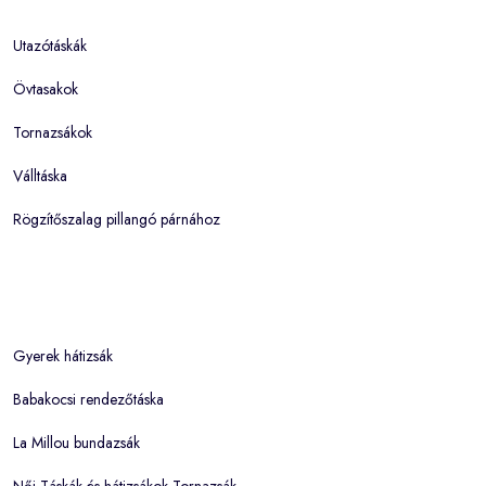
Utazótáskák
Övtasakok
Tornazsákok
Válltáska
Rögzítőszalag pillangó párnához
Gyerek hátizsák
Babakocsi rendezőtáska
La Millou bundazsák
Női Táskák és hátizsákok Tornazsák