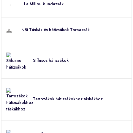
La Millou bundazsák
Női Táskák és hátizsákok Tornazsák
Stílusos hátizsákok
Tartozékok hátizsákokhoz táskákhoz