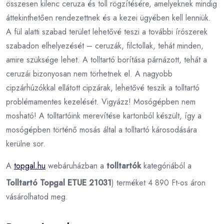
összesen kilenc ceruza és toll rögzítésére, amelyeknek mindig
áttekinthetően rendezettnek és a kezei ügyében kell lenniük.
A fül alatti szabad terület lehetővé teszi a további írószerek
szabadon elhelyezését – ceruzák, filctollak, tehát minden,
amire szüksége lehet. A tolltartó borítása párnázott, tehát a
ceruzái bizonyosan nem törhetnek el. A nagyobb
cipzárhúzókkal ellátott cipzárak, lehetővé teszik a tolltartó
problémamentes kezelését. Vigyázz! Mosógépben nem
mosható! A tolltartóink merevítése kartonból készült, így a
mosógépben történő mosás által a tolltartó károsodására
kerülne sor.
A
topgal.hu
webáruházban a
tolltartók
kategóriából a
Tolltartó Topgal ETUE 21031
) terméket 4 890 Ft-os áron
vásárolhatod meg.