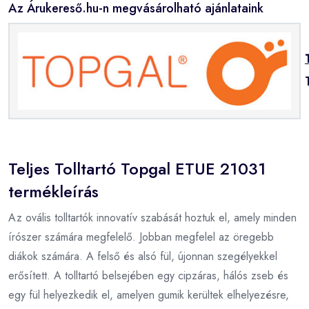
Az Árukereső.hu-n megvásárolható ajánlataink
Teljes Tolltartó Topgal ETUE 21031
termékleírás
Az ovális tolltartók innovatív szabását hoztuk el, amely minden
írószer számára megfelelő. Jobban megfelel az öregebb
diákok számára. A felső és alsó fül, újonnan szegélyekkel
erősített. A tolltartó belsejében egy cipzáras, hálós zseb és
egy fül helyezkedik el, amelyen gumik kerültek elhelyezésre,