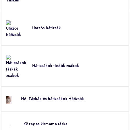
Utazós hátizsák
Hátizsákok táskák zsákok
Női Táskák és hátizsákok Hátizsák
Közepes kismama táska