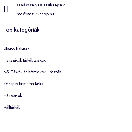
Tanácsra van szüksége?
info@utazunkshop.hu
Top kategóriák
Utazós hátizsák
Hátizsákok táskák zsákok
Női Táskák és hátizsákok Hátizsák
Közepes kismama táska
Hátizsákok
Válltáskák