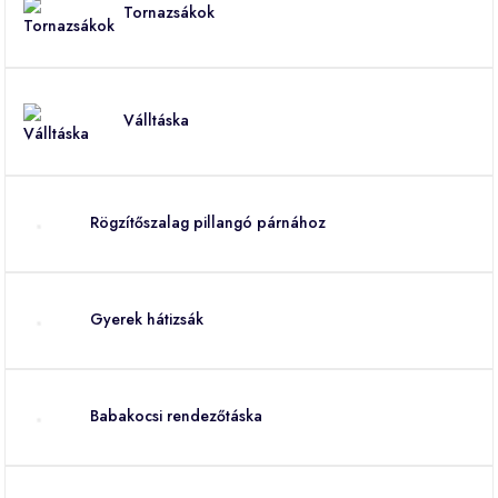
Tornazsákok
Válltáska
Rögzítőszalag pillangó párnához
Gyerek hátizsák
Babakocsi rendezőtáska