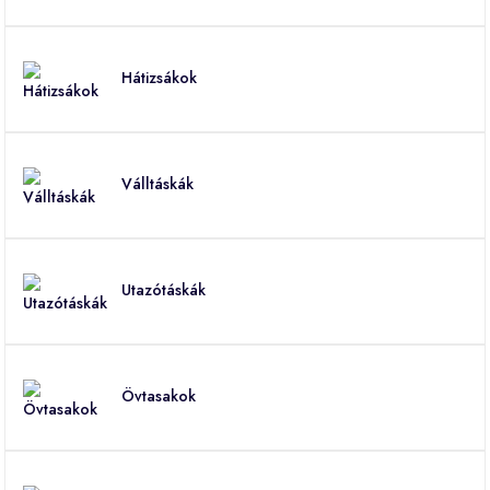
Hátizsákok
Válltáskák
Utazótáskák
Övtasakok