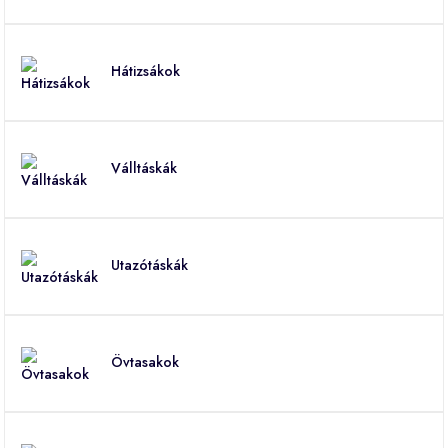
Hátizsákok
Válltáskák
Utazótáskák
Övtasakok