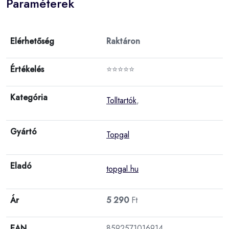
Paraméterek
Elérhetőség
Raktáron
Értékelés
⭐⭐⭐⭐⭐
Kategória
Tolltartók
,
Gyártó
Topgal
Eladó
topgal.hu
Ár
5 290
Ft
EAN
8592571016914