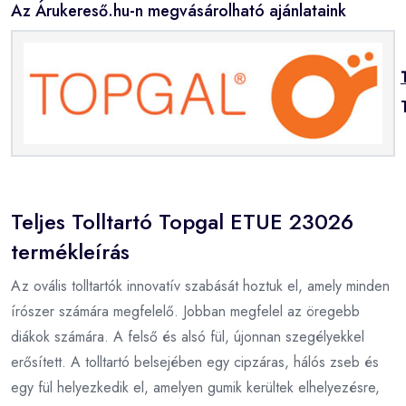
Az Árukereső.hu-n megvásárolható ajánlataink
Teljes Tolltartó Topgal ETUE 23026
termékleírás
Az ovális tolltartók innovatív szabását hoztuk el, amely minden
írószer számára megfelelő. Jobban megfelel az öregebb
diákok számára. A felső és alsó fül, újonnan szegélyekkel
erősített. A tolltartó belsejében egy cipzáras, hálós zseb és
egy fül helyezkedik el, amelyen gumik kerültek elhelyezésre,