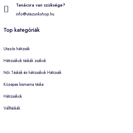
Tanácsra van szüksége?
info@utazunkshop.hu
Top kategóriák
Utazós hátizsák
Hátizsákok táskák zsákok
Női Táskák és hátizsákok Hátizsák
Közepes kismama táska
Hátizsákok
Válltáskák