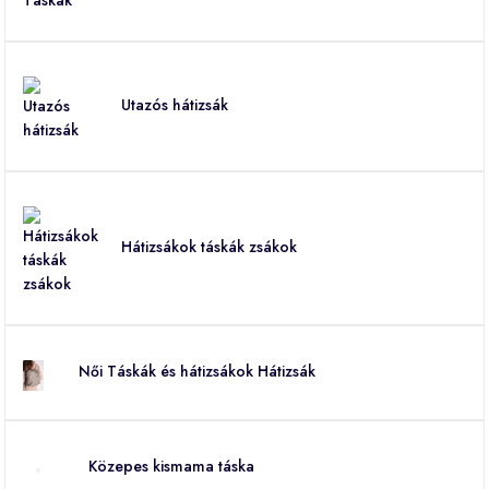
Utazós hátizsák
Hátizsákok táskák zsákok
Női Táskák és hátizsákok Hátizsák
Közepes kismama táska