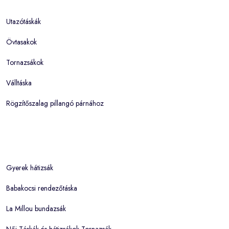
Utazótáskák
Övtasakok
Tornazsákok
Válltáska
Rögzítőszalag pillangó párnához
Gyerek hátizsák
Babakocsi rendezőtáska
La Millou bundazsák
Női Táskák és hátizsákok Tornazsák