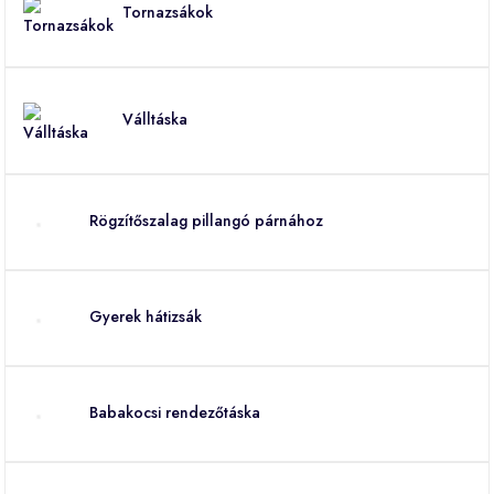
Tornazsákok
Válltáska
Rögzítőszalag pillangó párnához
Gyerek hátizsák
Babakocsi rendezőtáska