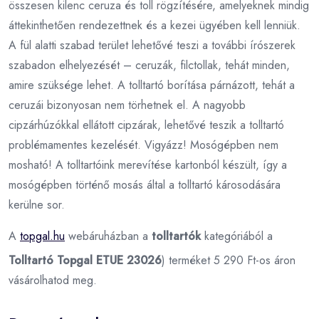
összesen kilenc ceruza és toll rögzítésére, amelyeknek mindig
áttekinthetően rendezettnek és a kezei ügyében kell lenniük.
A fül alatti szabad terület lehetővé teszi a további írószerek
szabadon elhelyezését – ceruzák, filctollak, tehát minden,
amire szüksége lehet. A tolltartó borítása párnázott, tehát a
ceruzái bizonyosan nem törhetnek el. A nagyobb
cipzárhúzókkal ellátott cipzárak, lehetővé teszik a tolltartó
problémamentes kezelését. Vigyázz! Mosógépben nem
mosható! A tolltartóink merevítése kartonból készült, így a
mosógépben történő mosás által a tolltartó károsodására
kerülne sor.
A
topgal.hu
webáruházban a
tolltartók
kategóriából a
Tolltartó Topgal ETUE 23026
) terméket 5 290 Ft-os áron
vásárolhatod meg.