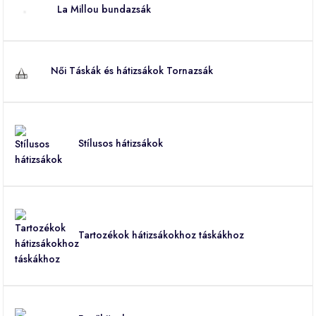
La Millou bundazsák
Női Táskák és hátizsákok Tornazsák
Stílusos hátizsákok
Tartozékok hátizsákokhoz táskákhoz