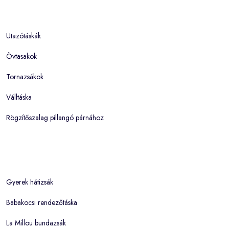
Utazótáskák
Övtasakok
Tornazsákok
Válltáska
Rögzítőszalag pillangó párnához
Gyerek hátizsák
Babakocsi rendezőtáska
La Millou bundazsák