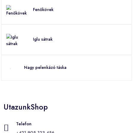
Fenőkövek
Iglu sátrak
Nagy pelenkázó táska
UtazunkShop
Telefon
+421 905 123 456