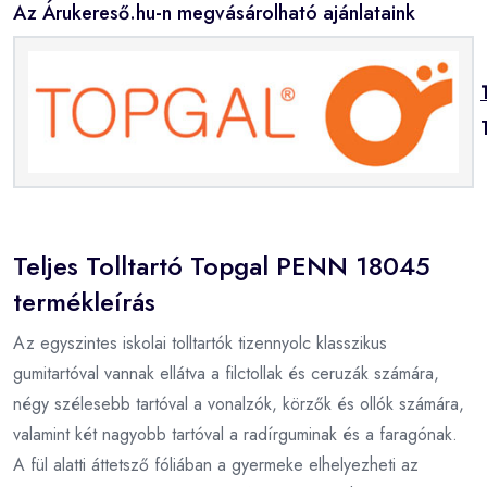
Az Árukereső.hu-n megvásárolható ajánlataink
Teljes Tolltartó Topgal PENN 18045
termékleírás
Az egyszintes iskolai tolltartók tizennyolc klasszikus
gumitartóval vannak ellátva a filctollak és ceruzák számára,
négy szélesebb tartóval a vonalzók, körzők és ollók számára,
valamint két nagyobb tartóval a radírguminak és a faragónak.
A fül alatti áttetsző fóliában a gyermeke elhelyezheti az