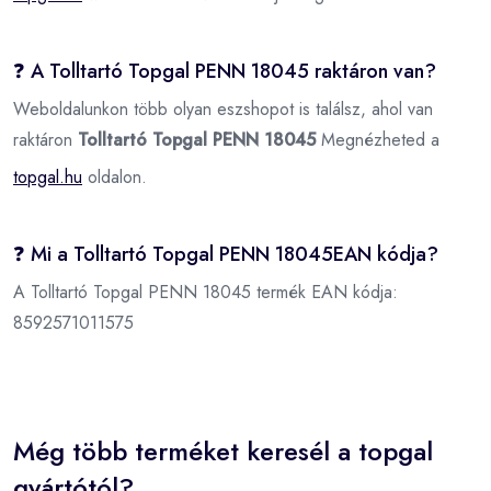
❓ A Tolltartó Topgal PENN 18045 raktáron van?
Weboldalunkon több olyan eszshopot is találsz, ahol van
raktáron
Tolltartó Topgal PENN 18045
Megnézheted a
topgal.hu
oldalon.
❓ Mi a Tolltartó Topgal PENN 18045EAN kódja?
A Tolltartó Topgal PENN 18045 termék EAN kódja:
8592571011575
Még több terméket keresél a topgal
gyártótól?