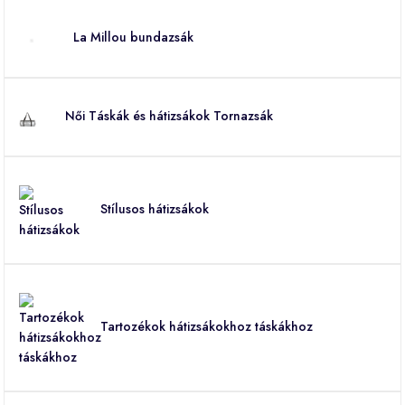
La Millou bundazsák
Női Táskák és hátizsákok Tornazsák
Stílusos hátizsákok
Tartozékok hátizsákokhoz táskákhoz