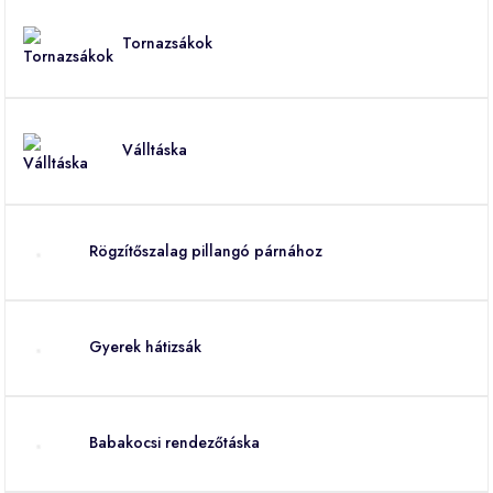
Tornazsákok
Válltáska
Rögzítőszalag pillangó párnához
Gyerek hátizsák
Babakocsi rendezőtáska