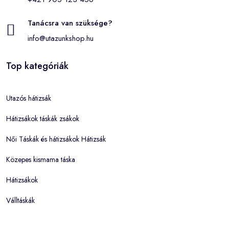
Tanácsra van szüksége?
info@utazunkshop.hu
Top kategóriák
Utazós hátizsák
Hátizsákok táskák zsákok
Női Táskák és hátizsákok Hátizsák
Közepes kismama táska
Hátizsákok
Válltáskák