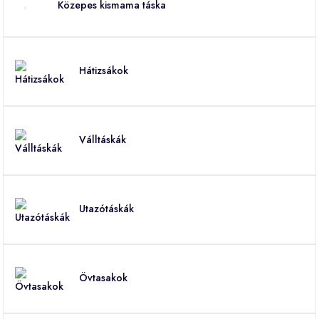
Közepes kismama táska
Hátizsákok
Válltáskák
Utazótáskák
Övtasakok