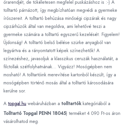
órarendjét, de tökéletesen megfelel puskázáshoz is :-) A
tolltartó párnázott, így megbízhatóan megvédi a gyermeke
írószereit. A tolltartó behúzása minőségi cipzárak és nagy
cipzárhúzók által van megoldva, ami lehetővé teszi a
gyermeke számára a tolltartó egyszerű kezelését. Figyelem!
Újdonság! A tolltartó belső bélése szürke anyagból van
legyártva és a rányomtatott képek színezhetők! A
színezéshez, javasoljuk a klasszikus ceruzák használatát, a
filctollak szétfolyhatnának... Vigyázz! Mosógépben nem
mosható! A tolltartóink merevítése kartonból készült, így a
mosógépben történő mosás által a tolltartó károsodására
kerülne sor.
A
topgal.hu
webáruházban a
tolltartók
kategóriából a
Tolltartó Topgal PENN 18045
) terméket 4 090 Ft-os áron
vásárolhatod meg.