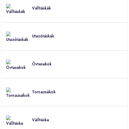
Válltáskák
Utazótáskák
Övtasakok
Tornazsákok
Válltáska