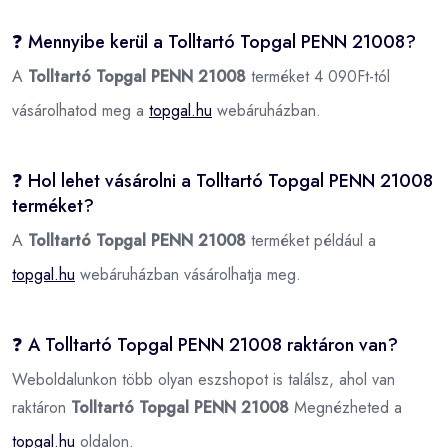
❓ Mennyibe kerül a Tolltartó Topgal PENN 21008?
A
Tolltartó Topgal PENN 21008
terméket 4 090Ft-tól
vásárolhatod meg a
topgal.hu
webáruházban.
❓ Hol lehet vásárolni a Tolltartó Topgal PENN 21008
terméket?
A
Tolltartó Topgal PENN 21008
terméket például a
topgal.hu
webáruházban vásárolhatja meg.
❓ A Tolltartó Topgal PENN 21008 raktáron van?
Weboldalunkon több olyan eszshopot is találsz, ahol van
raktáron
Tolltartó Topgal PENN 21008
Megnézheted a
topgal.hu
oldalon.