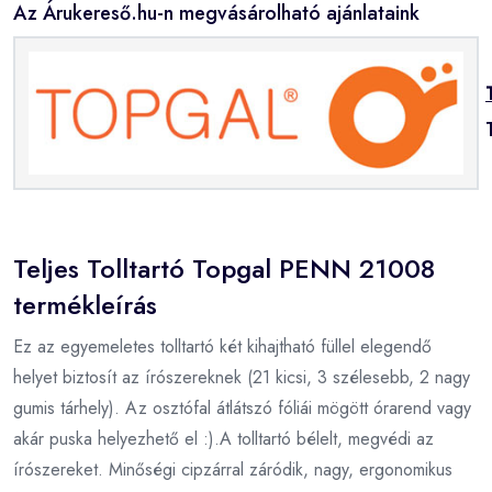
Az Árukereső.hu-n megvásárolható ajánlataink
Teljes Tolltartó Topgal PENN 21008
termékleírás
Ez az egyemeletes tolltartó két kihajtható füllel elegendő
helyet biztosít az írószereknek (21 kicsi, 3 szélesebb, 2 nagy
gumis tárhely). Az osztófal átlátszó fóliái mögött órarend vagy
akár puska helyezhető el :).A tolltartó bélelt, megvédi az
írószereket. Minőségi cipzárral záródik, nagy, ergonomikus