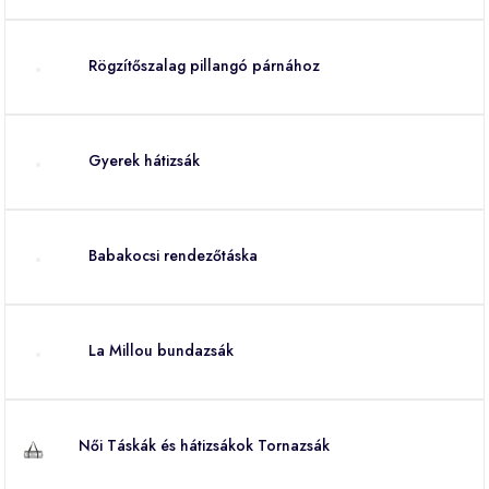
Rögzítőszalag pillangó párnához
Gyerek hátizsák
Babakocsi rendezőtáska
La Millou bundazsák
Női Táskák és hátizsákok Tornazsák