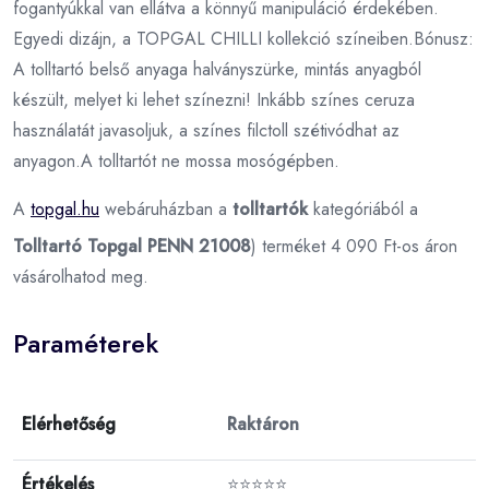
fogantyúkkal van ellátva a könnyű manipuláció érdekében.
Egyedi dizájn, a TOPGAL CHILLI kollekció színeiben.Bónusz:
A tolltartó belső anyaga halványszürke, mintás anyagból
készült, melyet ki lehet színezni! Inkább színes ceruza
használatát javasoljuk, a színes filctoll szétivódhat az
anyagon.A tolltartót ne mossa mosógépben.
A
topgal.hu
webáruházban a
tolltartók
kategóriából a
Tolltartó Topgal PENN 21008
) terméket 4 090 Ft-os áron
vásárolhatod meg.
Paraméterek
Elérhetőség
Raktáron
Értékelés
⭐⭐⭐⭐⭐