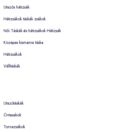
Utazós hátizsák
Hátizsákok táskák zsákok
Női Táskák és hátizsákok Hátizsák
Közepes kismama táska
Hátizsákok
Válltáskák
Utazótáskák
Övtasakok
Tornazsákok