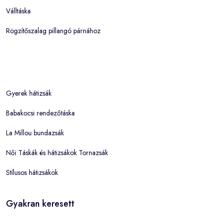
Válltáska
Rögzítőszalag pillangó párnához
Gyerek hátizsák
Babakocsi rendezőtáska
La Millou bundazsák
Női Táskák és hátizsákok Tornazsák
Stílusos hátizsákok
Gyakran keresett