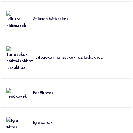
Stílusos hátizsákok
Tartozékok hátizsákokhoz táskákhoz
Fenőkövek
Iglu sátrak