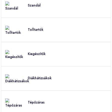
Szandál
Tolltartók
Kiegészítők
Diákhátizsákok
Tépőzáras