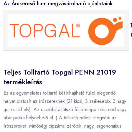
Az Árukereső.hu-n megvásárolható ajánlataink
Teljes Tolltartó Topgal PENN 21019
termékleírás
Ez az egyemeletes tolltartó két kihajtható füllel elegendő
helyet biztosít az írószereknek (21 kicsi, 3 szélesebb, 2 nagy
gumis tárhely). Az osztófal átlátszó fóliái mögött órarend vagy
akár puska helyezhető el :).A tolltartó bélelt, megvédi az
írószereket. Minőségi cipzárral záródik, nagy, ergonomikus