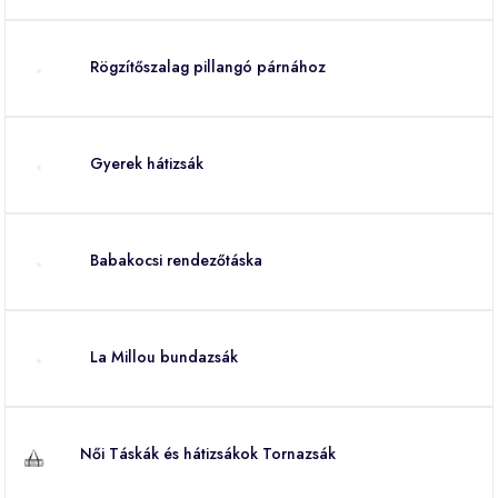
Rögzítőszalag pillangó párnához
Gyerek hátizsák
Babakocsi rendezőtáska
La Millou bundazsák
Női Táskák és hátizsákok Tornazsák