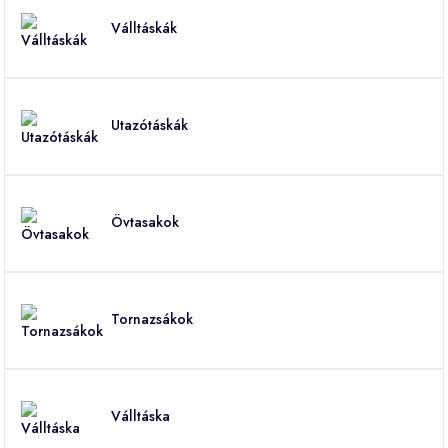
Válltáskák
Utazótáskák
Övtasakok
Tornazsákok
Válltáska