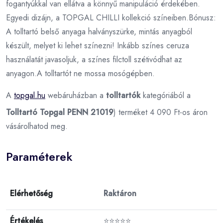
fogantyúkkal van ellátva a könnyű manipuláció érdekében.
Egyedi dizájn, a TOPGAL CHILLI kollekció színeiben.Bónusz:
A tolltartó belső anyaga halványszürke, mintás anyagból
készült, melyet ki lehet színezni! Inkább színes ceruza
használatát javasoljuk, a színes filctoll szétivódhat az
anyagon.A tolltartót ne mossa mosógépben.
A
topgal.hu
webáruházban a
tolltartók
kategóriából a
Tolltartó Topgal PENN 21019
) terméket 4 090 Ft-os áron
vásárolhatod meg.
Paraméterek
Elérhetőség
Raktáron
Értékelés
⭐⭐⭐⭐⭐