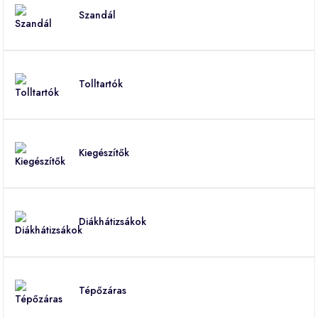
Szandál
Tolltartók
Kiegészítők
Diákhátizsákok
Tépőzáras