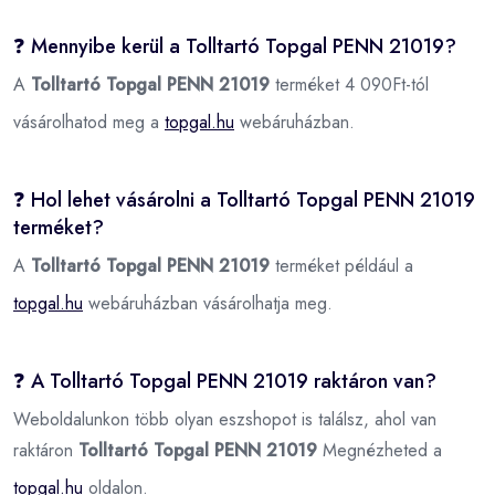
❓ Mennyibe kerül a Tolltartó Topgal PENN 21019?
A
Tolltartó Topgal PENN 21019
terméket 4 090Ft-tól
vásárolhatod meg a
topgal.hu
webáruházban.
❓ Hol lehet vásárolni a Tolltartó Topgal PENN 21019
terméket?
A
Tolltartó Topgal PENN 21019
terméket például a
topgal.hu
webáruházban vásárolhatja meg.
❓ A Tolltartó Topgal PENN 21019 raktáron van?
Weboldalunkon több olyan eszshopot is találsz, ahol van
raktáron
Tolltartó Topgal PENN 21019
Megnézheted a
topgal.hu
oldalon.