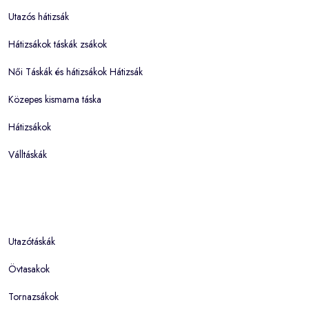
Utazós hátizsák
Hátizsákok táskák zsákok
Női Táskák és hátizsákok Hátizsák
Közepes kismama táska
Hátizsákok
Válltáskák
Utazótáskák
Övtasakok
Tornazsákok