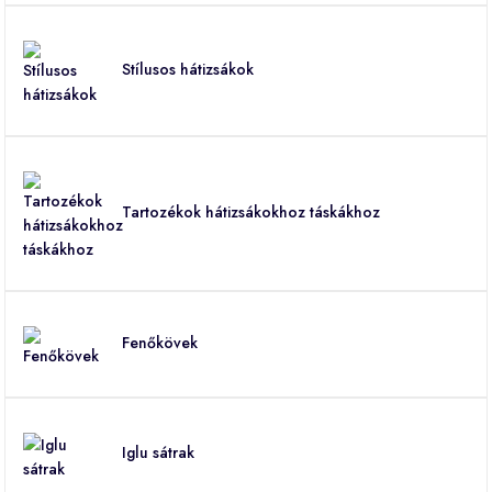
Stílusos hátizsákok
Tartozékok hátizsákokhoz táskákhoz
Fenőkövek
Iglu sátrak