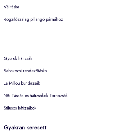
Válltáska
Rögzítőszalag pillangó párnához
Gyerek hátizsák
Babakocsi rendezőtáska
La Millou bundazsák
Női Táskák és hátizsákok Tornazsák
Stílusos hátizsákok
Gyakran keresett